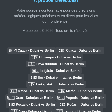
À propos Meteo.best
Votre source incontournable pour des prévisions
météorologiques précises et en direct pour les villes
du monde entier.
Meteo.best © 2026. Tous droits réservés.
🇲🇾
🇮🇩
Cuaca · Dubaï vs Berlin
Cuaca · Dubai vs Berlin
🇪🇸
El tiempo · Dubái vs Berlin
🇹🇷
Hava durumu · Dubai vs Berlin
🇭🇺
Időjárás · Dubai vs Berlin
🇪🇪
Ilm · Dubai emiraat vs Berlin
🇱🇻
Laikapstākļi · Dubaija vs Berlin
🇮🇹
🇫🇷
Meteo · Dubai vs Berlin
Météo · Dubaï vs Berlin
🇱🇹
🇵🇱
Oras · Dubajus vs Berlin
Pogoda · Dubaj vs Berlin
🇸🇰
🇨🇿
Počasie · Dubaj vs Berlin
Počasí · Dubaj vs Berlin
🇫🇮
🇵🇹
Sää · Dubai vs Berlin
Tempo · Dubai vs Berlin