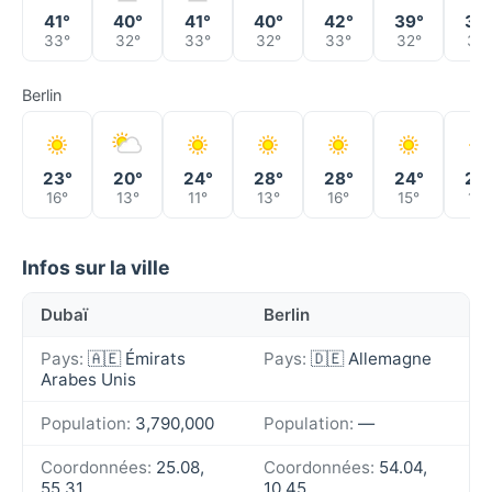
41°
40°
41°
40°
42°
39°
39
33°
32°
33°
32°
33°
32°
32°
Berlin
23°
20°
24°
28°
28°
24°
25
16°
13°
11°
13°
16°
15°
13°
Infos sur la ville
Dubaï
Berlin
Pays:
🇦🇪 Émirats
Pays:
🇩🇪 Allemagne
Arabes Unis
Population:
3,790,000
Population:
—
Coordonnées:
25.08,
Coordonnées:
54.04,
55.31
10.45