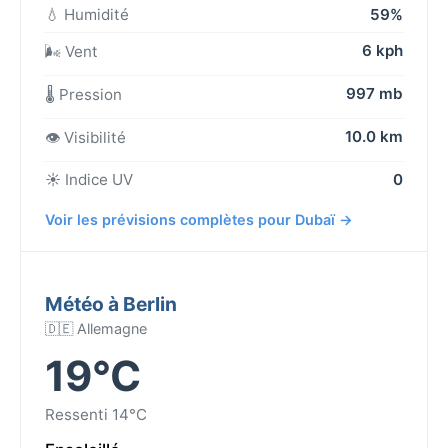
💧 Humidité
59%
6 kph
🌬️ Vent
997 mb
🌡️ Pression
10.0 km
👁️ Visibilité
☀️ Indice UV
0
Voir les prévisions complètes pour Dubaï →
Météo à Berlin
🇩🇪 Allemagne
19°C
Ressenti 14°C