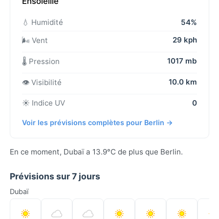
Ensoleillé
💧 Humidité
54%
29 kph
🌬️ Vent
1017 mb
🌡️ Pression
10.0 km
👁️ Visibilité
☀️ Indice UV
0
Voir les prévisions complètes pour Berlin →
En ce moment, Dubaï a 13.9°C de plus que Berlin.
Prévisions sur 7 jours
Dubaï