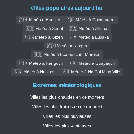
Villes populaires aujourd'hui
🇨🇳 Météo à Huai'an
🇮🇳 Météo à Coimbatore
🇰🇷 Météo à Séoul
🇨🇳 Météo à Zhuhai
🇪🇬 Météo à Gizeh
🇿🇲 Météo à Lusaka
🇨🇳 Météo à Ningbo
🇲🇽 Météo à Ecatepec de Morelos
🇲🇲 Météo à Rangoun
🇪🇨 Météo à Guayaquil
🇨🇳 Météo à Huizhou
🇻🇳 Météo à Hô Chi Minh Ville
Extrêmes météorologiques
Villes les plus chaudes en ce moment
Villes les plus froides en ce moment
Villes les plus pluvieuses
Villes les plus venteuses