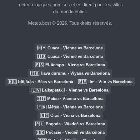
météorologiques précises et en direct pour les villes
du monde entier.
Meteo.best © 2026. Tous droits réservés.
🇲🇾
Cuaca · Vienne vs Barcelone
🇮🇩
Cuaca · Vienne vs Barcelona
🇪🇸
El tiempo · Viena vs Barcelona
🇹🇷
Hava durumu · Viyana vs Barselona
🇭🇺
🇪🇪
Időjárás · Bécs vs Barcelona
Ilm · Viin vs Barcelona
🇱🇻
Laikapstākļi · Vienne vs Barselona
🇮🇹
Meteo · Vienna vs Barcellona
🇫🇷
Météo · Vienne vs Barcelone
🇱🇹
Oras · Viena vs Barselona
🇵🇱
Pogoda · Wiedeń vs Barcelona
🇸🇰
Počasie · Viedeň vs Barcelona