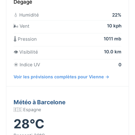
Dégagé
💧 Humidité
22%
10 kph
🌬️ Vent
1011 mb
🌡️ Pression
10.0 km
👁️ Visibilité
☀️ Indice UV
0
Voir les prévisions complètes pour Vienne →
Météo à Barcelone
🇪🇸 Espagne
28°C