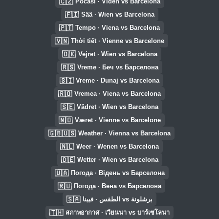
🇨🇿
Počasí · Vídeň vs Barcelona
🇫🇮
Sää · Wien vs Barcelona
🇵🇹
Tempo · Viena vs Barcelona
🇻🇳
Thời tiết · Vienne vs Barcelone
🇩🇰
Vejret · Wien vs Barcelona
🇷🇸
Vreme · Беч vs Барселона
🇸🇮
Vreme · Dunaj vs Barcelona
🇷🇴
Vremea · Viena vs Barcelona
🇸🇪
Vädret · Wien vs Barcelona
🇳🇴
Været · Vienne vs Barcelone
🇬🇧🇺🇸
Weather · Vienna vs Barcelona
🇳🇱
Weer · Wenen vs Barcelona
🇩🇪
Wetter · Wien vs Barcelona
🇺🇦
Погода · Відень vs Барселона
🇷🇺
Погода · Вена vs Барселона
🇸🇦
الطقس · فيينا vs برشلونة
🇹🇭
สภาพอากาศ · เวียนนา vs บาร์เซโลนา