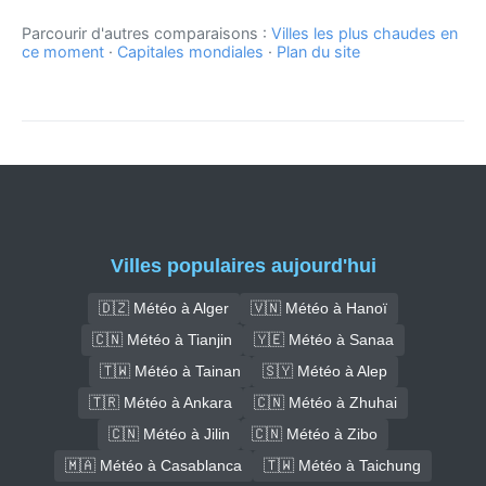
Parcourir d'autres comparaisons :
Villes les plus chaudes en
ce moment
·
Capitales mondiales
·
Plan du site
Villes populaires aujourd'hui
🇩🇿 Météo à Alger
🇻🇳 Météo à Hanoï
🇨🇳 Météo à Tianjin
🇾🇪 Météo à Sanaa
🇹🇼 Météo à Tainan
🇸🇾 Météo à Alep
🇹🇷 Météo à Ankara
🇨🇳 Météo à Zhuhai
🇨🇳 Météo à Jilin
🇨🇳 Météo à Zibo
🇲🇦 Météo à Casablanca
🇹🇼 Météo à Taichung