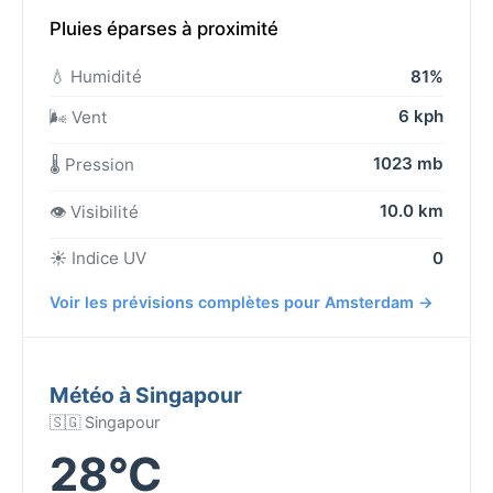
Pluies éparses à proximité
💧 Humidité
81%
6 kph
🌬️ Vent
1023 mb
🌡️ Pression
10.0 km
👁️ Visibilité
☀️ Indice UV
0
Voir les prévisions complètes pour Amsterdam →
Météo à Singapour
🇸🇬 Singapour
28°C