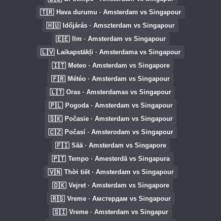
🇹🇷
Hava durumu · Amsterdam vs Singapour
🇭🇺
Időjárás · Amszterdam vs Singapour
🇪🇪
Ilm · Amsterdam vs Singapour
🇱🇻
Laikapstākļi · Amsterdama vs Singapour
🇮🇹
Meteo · Amsterdam vs Singapore
🇫🇷
Météo · Amsterdam vs Singapour
🇱🇹
Oras · Amsterdamas vs Singapour
🇵🇱
Pogoda · Amsterdam vs Singapour
🇸🇰
Počasie · Amsterdam vs Singapour
🇨🇿
Počasí · Amsterodam vs Singapour
🇫🇮
Sää · Amsterdam vs Singapore
🇵🇹
Tempo · Amesterdã vs Singapura
🇻🇳
Thời tiết · Amsterdam vs Singapour
🇩🇰
Vejret · Amsterdam vs Singapore
🇷🇸
Vreme · Амстердам vs Singapour
🇸🇮
Vreme · Amsterdam vs Singapur