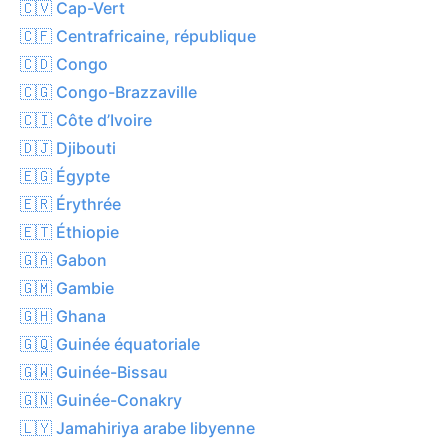
🇨🇻 Cap-Vert
🇨🇫 Centrafricaine, république
🇨🇩 Congo
🇨🇬 Congo-Brazzaville
🇨🇮 Côte d’Ivoire
🇩🇯 Djibouti
🇪🇬 Égypte
🇪🇷 Érythrée
🇪🇹 Éthiopie
🇬🇦 Gabon
🇬🇲 Gambie
🇬🇭 Ghana
🇬🇶 Guinée équatoriale
🇬🇼 Guinée-Bissau
🇬🇳 Guinée-Conakry
🇱🇾 Jamahiriya arabe libyenne