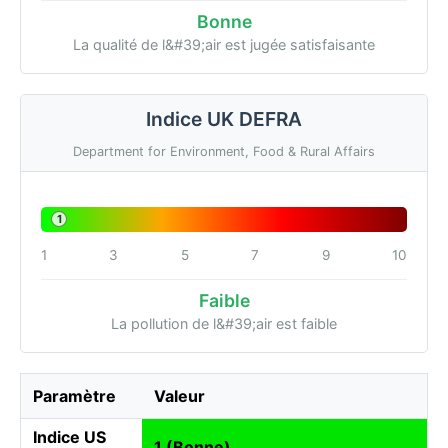
Bonne
La qualité de l&#39;air est jugée satisfaisante
Indice UK DEFRA
Department for Environment, Food & Rural Affairs
1
1
3
5
7
9
10
Faible
La pollution de l&#39;air est faible
Paramètre
Valeur
Indice US
1 (Bonne)