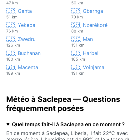
47 km
50 km
🇱🇷 Ganta
🇱🇷 Gbarnga
51 km
70 km
🇱🇷 Yekepa
🇬🇳 Nzérékoré
76 km
88 km
🇱🇷 Zwedru
🇨🇮 Man
126 km
151 km
🇱🇷 Buchanan
🇱🇷 Harbel
180 km
185 km
🇬🇳 Macenta
🇱🇷 Voinjama
189 km
191 km
Météo à Saclepea — Questions
fréquemment posées
Quel temps fait-il à Saclepea en ce moment ?
En ce moment à Saclepea, Liberia, il fait 22°C avec
averse légère. L'humidité est de 99% et la vitesse du