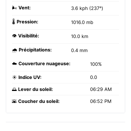
🌬️
Vent:
3.6 kph (237°)
🌡️
Pression:
1016.0 mb
👁️
Visibilité:
10.0 km
🌧️
Précipitations:
0.4 mm
☁️
Couverture nuageuse:
100%
☀️
Indice UV:
0.0
🌅
Lever du soleil:
06:29 AM
🌇
Coucher du soleil:
06:52 PM