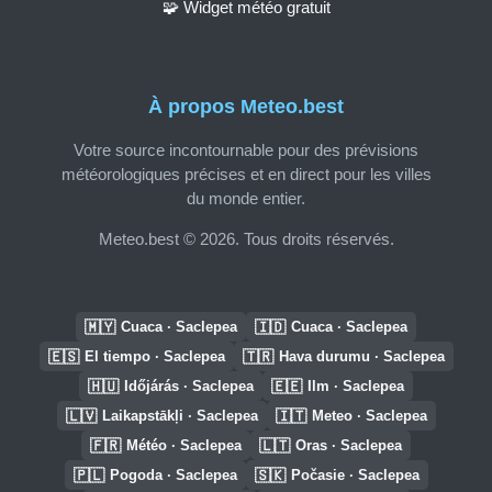
🧩 Widget météo gratuit
À propos Meteo.best
Votre source incontournable pour des prévisions
météorologiques précises et en direct pour les villes
du monde entier.
Meteo.best © 2026. Tous droits réservés.
🇲🇾
🇮🇩
Cuaca · Saclepea
Cuaca · Saclepea
🇪🇸
🇹🇷
El tiempo · Saclepea
Hava durumu · Saclepea
🇭🇺
🇪🇪
Időjárás · Saclepea
Ilm · Saclepea
🇱🇻
🇮🇹
Laikapstākļi · Saclepea
Meteo · Saclepea
🇫🇷
🇱🇹
Météo · Saclepea
Oras · Saclepea
🇵🇱
🇸🇰
Pogoda · Saclepea
Počasie · Saclepea