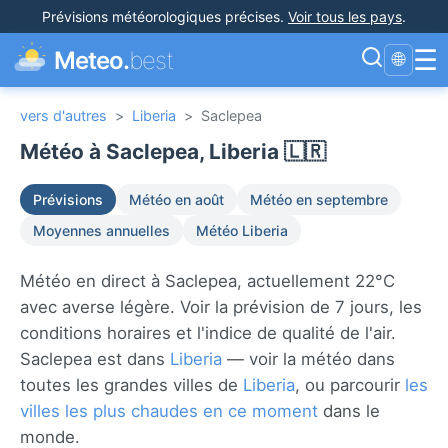
Prévisions météorologiques précises
.
Voir tous les pays
.
☰
Meteo.
best
🌐
vers d'autres
>
Liberia
>
Saclepea
Météo à Saclepea, Liberia 🇱🇷
Prévisions
Météo en août
Météo en septembre
Moyennes annuelles
Météo Liberia
Météo en direct à Saclepea, actuellement 22°C
avec averse légère. Voir la prévision de 7 jours, les
conditions horaires et l'indice de qualité de l'air.
Saclepea est dans
Liberia
— voir la météo dans
toutes les grandes villes de
Liberia
, ou parcourir
les
villes les plus chaudes en ce moment
dans le
monde.