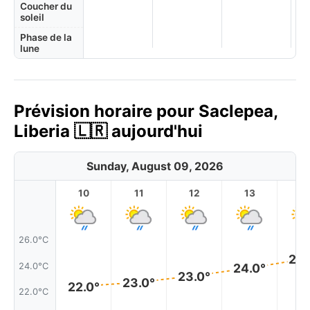
Coucher du
soleil
Phase de la
lune
Prévision horaire pour Saclepea,
Liberia 🇱🇷 aujourd'hui
Sunday, August 09, 2026
10
11
12
13
1
26.0°C
24.
24.0°C
24.0°
23.0°
23.0°
22.0°
22.0°C