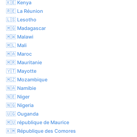
🇰🇪 Kenya
🇷🇪 La Réunion
🇱🇸 Lesotho
🇲🇬 Madagascar
🇲🇼 Malawi
🇲🇱 Mali
🇲🇦 Maroc
🇲🇷 Mauritanie
🇾🇹 Mayotte
🇲🇿 Mozambique
🇳🇦 Namibie
🇳🇪 Niger
🇳🇬 Nigeria
🇺🇬 Ouganda
🇲🇺 république de Maurice
🇰🇲 République des Comores