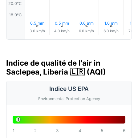
20.0°C
18.0°C
0.5 mm
0.5 mm
0.6 mm
1.0 mm
1.1 
↑
↑
↑
↑
3.0 km/h
4.0 km/h
6.0 km/h
6.0 km/h
7.0 k
Indice de qualité de l'air in
Saclepea, Liberia 🇱🇷 (AQI)
Indice US EPA
Environmental Protection Agency
1
1
2
3
4
5
6