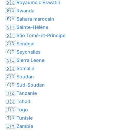
🇸🇿 Royaume d’Eswatini
🇷🇼 Rwanda
🇪🇭 Sahara marocain
🇸🇭 Sainte-Hélène
🇸🇹 São Tomé-et-Príncipe
🇸🇳 Sénégal
🇸🇨 Seychelles
🇸🇱 Sierra Leone
🇸🇴 Somalie
🇸🇩 Soudan
🇸🇸 Sud-Soudan
🇹🇿 Tanzanie
🇹🇩 Tchad
🇹🇬 Togo
🇹🇳 Tunisie
🇿🇲 Zambie