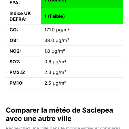
EPA:
Indice UK
1 (Faible)
DEFRA:
CO:
171.0 µg/m³
O3:
38.0 µg/m³
NO2:
1.8 µg/m³
SO2:
0.6 µg/m³
PM2.5:
2.3 µg/m³
PM10:
2.5 µg/m³
Comparer la météo de Saclepea
avec une autre ville
Recherchez une ville dans le monde entier et comparez