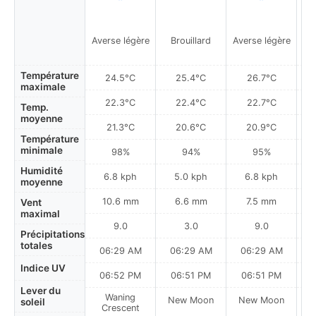
Averse légère
Brouillard
Averse légère
B
Température
24.5°C
25.4°C
26.7°C
maximale
22.3°C
22.4°C
22.7°C
Temp.
moyenne
21.3°C
20.6°C
20.9°C
Température
minimale
98%
94%
95%
Humidité
6.8 kph
5.0 kph
6.8 kph
moyenne
10.6 mm
6.6 mm
7.5 mm
Vent
maximal
9.0
3.0
9.0
Précipitations
totales
06:29 AM
06:29 AM
06:29 AM
0
Indice UV
06:52 PM
06:51 PM
06:51 PM
Lever du
Waning
New Moon
New Moon
N
soleil
Crescent