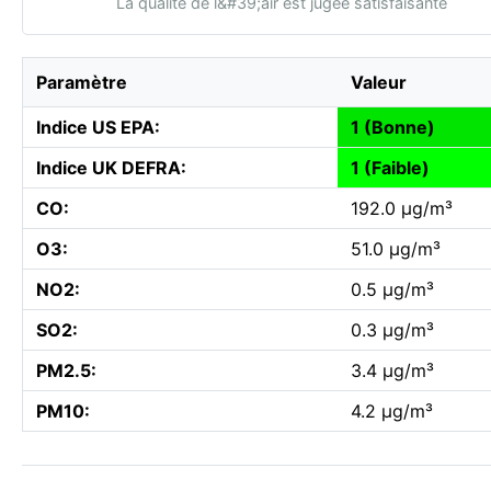
La qualité de l&#39;air est jugée satisfaisante
Paramètre
Valeur
Indice US EPA:
1 (Bonne)
Indice UK DEFRA:
1 (Faible)
CO:
192.0 µg/m³
O3:
51.0 µg/m³
NO2:
0.5 µg/m³
SO2:
0.3 µg/m³
PM2.5:
3.4 µg/m³
PM10:
4.2 µg/m³