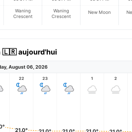
Waning
Waning
New Moon
N
Crescent
Crescent
 🇱🇷 aujourd'hui
ay, August 06, 2026
1
22
23
1
2
0°
21.0°
21.0°
21.0°
21.0°
21.0°