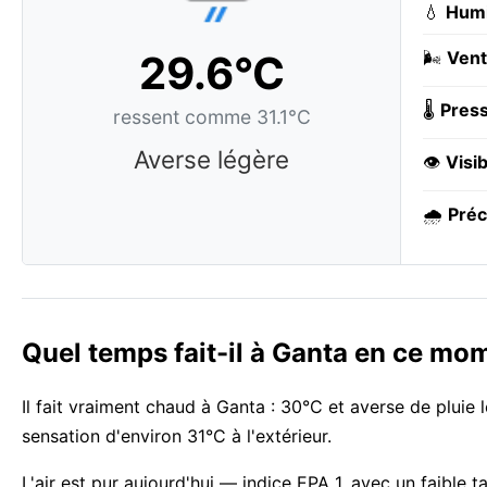
💧
Humi
29.6°C
🌬️
Vent
🌡️
Press
ressent comme 31.1°C
Averse légère
👁️
Visib
🌧️
Préc
Quel temps fait-il à Ganta en ce mo
Il fait vraiment chaud à Ganta : 30°C et averse de pluie
sensation d'environ 31°C à l'extérieur.
L'air est pur aujourd'hui — indice EPA 1, avec un faible 