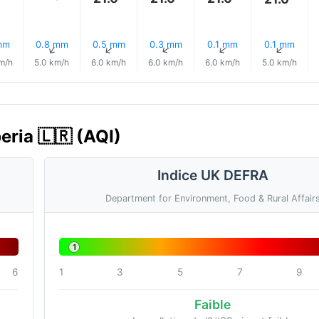
mm
0.8 mm
0.5 mm
0.3 mm
0.1 mm
0.1 mm
↑
↑
↑
↑
↑
↑
m/h
5.0 km/h
6.0 km/h
6.0 km/h
6.0 km/h
5.0 km/h
beria 🇱🇷 (AQI)
Indice UK DEFRA
Department for Environment, Food & Rural Affair
1
6
1
3
5
7
9
Faible