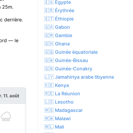
🇪🇬 Égypte
h 25m.
🇪🇷 Érythrée
🇪🇹 Éthiopie
c derrière.
🇬🇦 Gabon
🇬🇲 Gambie
ord — le
🇬🇭 Ghana
🇬🇶 Guinée équatoriale
🇬🇼 Guinée-Bissau
🇬🇳 Guinée-Conakry
🇱🇾 Jamahiriya arabe libyenne
🇰🇪 Kenya
🇷🇪 La Réunion
. 11. août
mer. 12. août
🇱🇸 Lesotho
🇲🇬 Madagascar
🇲🇼 Malawi
🇲🇱 Mali