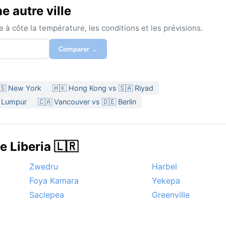
 autre ville
à côte la température, les conditions et les prévisions.
Comparer →
🇸 New York
🇭🇰 Hong Kong vs 🇸🇦 Riyad
a Lumpur
🇨🇦 Vancouver vs 🇩🇪 Berlin
e Liberia 🇱🇷
Zwedru
Harbel
Foya Kamara
Yekepa
Saclepea
Greenville