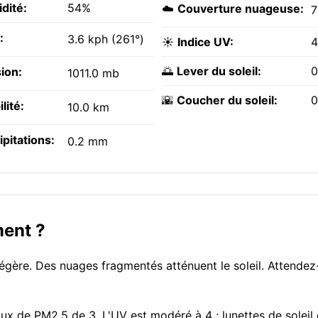
dité:
54%
☁️
Couverture nuageuse:
:
3.6 kph (261°)
☀️
Indice UV:
4
🌅
Lever du soleil:
0
ion:
1011.0 mb
🌇
Coucher du soleil:
0
ilité:
10.0 km
ipitations:
0.2 mm
ment ?
 légère. Des nuages fragmentés atténuent le soleil. Attende
taux de PM2.5 de 3. L'UV est modéré à 4 ; lunettes de soleil 