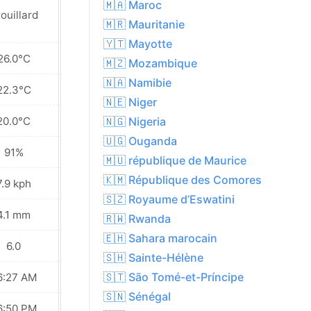
🇲🇦 Maroc
ouillard
Averse légère
🇲🇷 Mauritanie
🇾🇹 Mayotte
26.0°C
26.6°C
🇲🇿 Mozambique
🇳🇦 Namibie
22.3°C
22.3°C
🇳🇪 Niger
20.0°C
20.3°C
🇳🇬 Nigeria
🇺🇬 Ouganda
91%
92%
🇲🇺 république de Maurice
🇰🇲 République des Comores
7.9 kph
8.3 kph
🇸🇿 Royaume d’Eswatini
4.1 mm
5.8 mm
🇷🇼 Rwanda
🇪🇭 Sahara marocain
6.0
6.0
🇸🇭 Sainte-Hélène
🇸🇹 São Tomé-et-Príncipe
6:27 AM
06:27 AM
🇸🇳 Sénégal
6:50 PM
06:50 PM