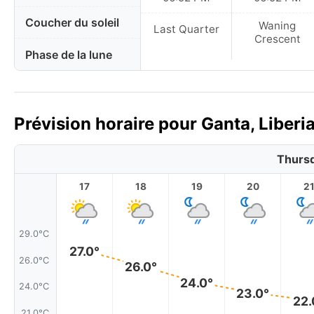
Coucher du soleil
Waning
Last Quarter
Crescent
Phase de la lune
Prévision horaire pour Ganta, Liberia
Thursd
17
18
19
20
2
29.0°C
27.0°
26.0°C
26.0°
24.0°
24.0°C
23.0°
22.
21.0°C