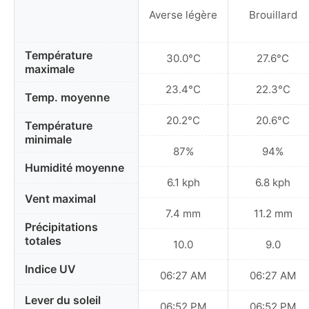
Averse légère
Brouillard
Température
30.0°C
27.6°C
maximale
23.4°C
22.3°C
Temp. moyenne
20.2°C
20.6°C
Température
minimale
87%
94%
Humidité moyenne
6.1 kph
6.8 kph
Vent maximal
7.4 mm
11.2 mm
Précipitations
totales
10.0
9.0
Indice UV
06:27 AM
06:27 AM
Lever du soleil
06:52 PM
06:52 PM