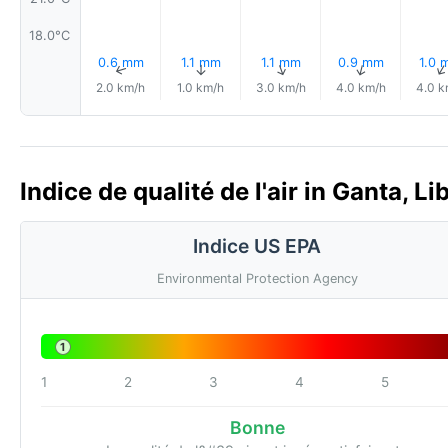
18.0°C
0.6 mm
1.1 mm
1.1 mm
0.9 mm
1.0 
↑
↑
↑
↑
2.0 km/h
1.0 km/h
3.0 km/h
4.0 km/h
4.0 k
Indice de qualité de l'air in Ganta, Li
Indice US EPA
Environmental Protection Agency
1
1
2
3
4
5
Bonne