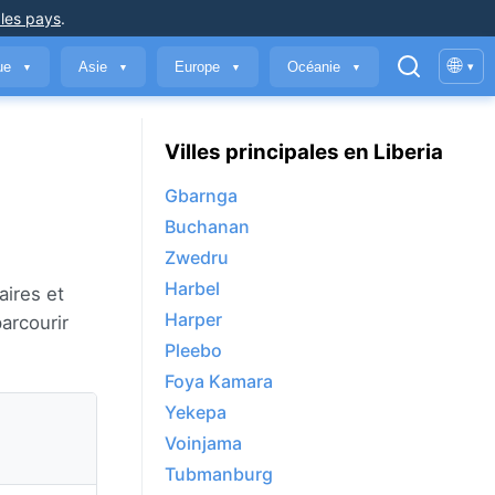
 les pays
.
🌐
que
Asie
Europe
Océanie
▾
▼
▼
▼
▼
Villes principales en Liberia
Gbarnga
Buchanan
Zwedru
Harbel
aires et
Harper
parcourir
Pleebo
Foya Kamara
Yekepa
Voinjama
Tubmanburg