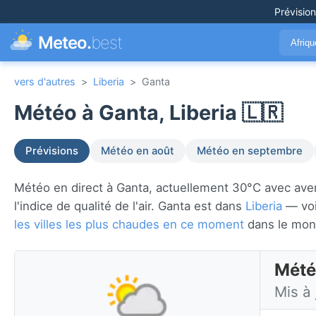
Prévisio
Meteo.
best
Afriq
vers d'autres
>
Liberia
>
Ganta
Météo à Ganta, Liberia 🇱🇷
Prévisions
Météo en août
Météo en septembre
Météo en direct à Ganta, actuellement 30°C avec averse
l'indice de qualité de l'air. Ganta est dans
Liberia
— voi
les villes les plus chaudes en ce moment
dans le mon
Météo
Mis à 