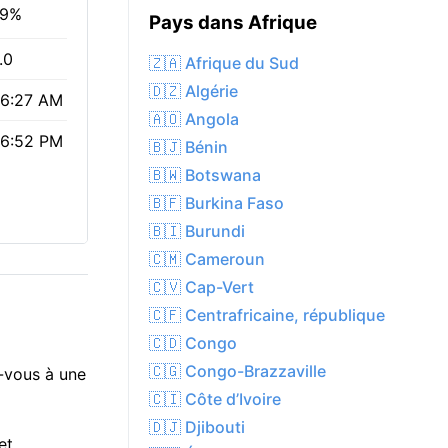
79%
Pays dans Afrique
.0
🇿🇦 Afrique du Sud
🇩🇿 Algérie
6:27 AM
🇦🇴 Angola
6:52 PM
🇧🇯 Bénin
🇧🇼 Botswana
🇧🇫 Burkina Faso
🇧🇮 Burundi
🇨🇲 Cameroun
🇨🇻 Cap-Vert
🇨🇫 Centrafricaine, république
🇨🇩 Congo
🇨🇬 Congo-Brazzaville
z-vous à une
🇨🇮 Côte d’Ivoire
🇩🇯 Djibouti
et