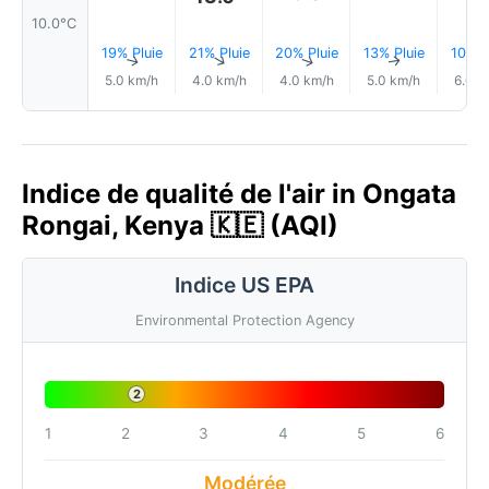
10.0°C
19% Pluie
21% Pluie
20% Pluie
13% Pluie
10% P
↑
↑
↑
↑
5.0 km/h
4.0 km/h
4.0 km/h
5.0 km/h
6.0 k
Indice de qualité de l'air in Ongata
Rongai, Kenya 🇰🇪 (AQI)
Indice US EPA
Environmental Protection Agency
2
1
2
3
4
5
6
Modérée