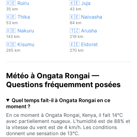
🇰🇪 Ruiru
🇰🇪 Juja
35 km
43 km
🇰🇪 Thika
🇰🇪 Naivasha
53 km
84 km
🇰🇪 Nakuru
🇹🇿 Arusha
143 km
219 km
🇰🇪 Kisumu
🇰🇪 Eldoret
265 km
270 km
Météo à Ongata Rongai —
Questions fréquemment posées
Quel temps fait-il à Ongata Rongai en ce
moment ?
En ce moment à Ongata Rongai, Kenya, il fait 14°C
avec partiellement nuageux. L'humidité est de 88% et
la vitesse du vent est de 4 km/h. Les conditions
donnent une sensation de 13°C.