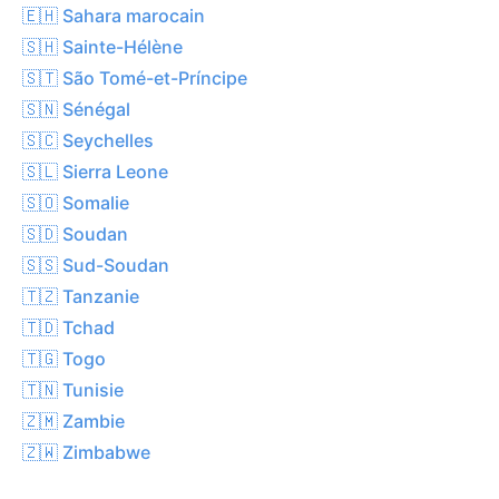
🇪🇭 Sahara marocain
🇸🇭 Sainte-Hélène
🇸🇹 São Tomé-et-Príncipe
🇸🇳 Sénégal
🇸🇨 Seychelles
🇸🇱 Sierra Leone
🇸🇴 Somalie
🇸🇩 Soudan
🇸🇸 Sud-Soudan
🇹🇿 Tanzanie
🇹🇩 Tchad
🇹🇬 Togo
🇹🇳 Tunisie
🇿🇲 Zambie
🇿🇼 Zimbabwe