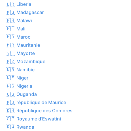
🇱🇷 Liberia
🇲🇬 Madagascar
🇲🇼 Malawi
🇲🇱 Mali
🇲🇦 Maroc
🇲🇷 Mauritanie
🇾🇹 Mayotte
🇲🇿 Mozambique
🇳🇦 Namibie
🇳🇪 Niger
🇳🇬 Nigeria
🇺🇬 Ouganda
🇲🇺 république de Maurice
🇰🇲 République des Comores
🇸🇿 Royaume d’Eswatini
🇷🇼 Rwanda