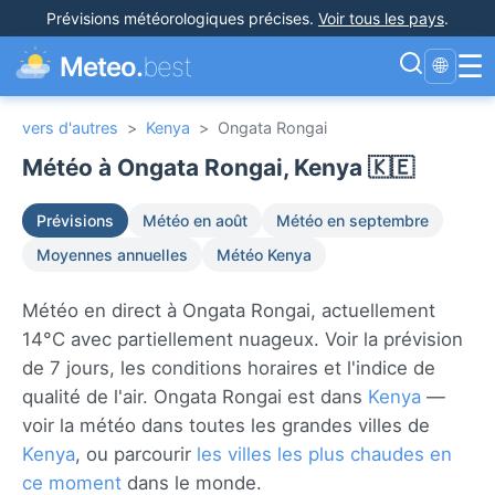
Prévisions météorologiques précises
.
Voir tous les pays
.
☰
Meteo.
best
🌐
vers d'autres
>
Kenya
>
Ongata Rongai
Météo à Ongata Rongai, Kenya 🇰🇪
Prévisions
Météo en août
Météo en septembre
Moyennes annuelles
Météo Kenya
Météo en direct à Ongata Rongai, actuellement
14°C avec partiellement nuageux. Voir la prévision
de 7 jours, les conditions horaires et l'indice de
qualité de l'air. Ongata Rongai est dans
Kenya
—
voir la météo dans toutes les grandes villes de
Kenya
, ou parcourir
les villes les plus chaudes en
ce moment
dans le monde.