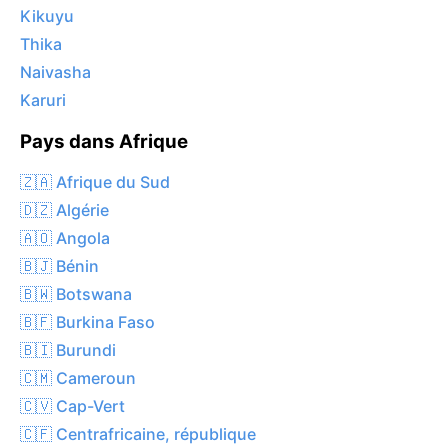
Kikuyu
Thika
Naivasha
Karuri
Pays dans Afrique
🇿🇦 Afrique du Sud
🇩🇿 Algérie
🇦🇴 Angola
🇧🇯 Bénin
🇧🇼 Botswana
🇧🇫 Burkina Faso
🇧🇮 Burundi
🇨🇲 Cameroun
🇨🇻 Cap-Vert
🇨🇫 Centrafricaine, république