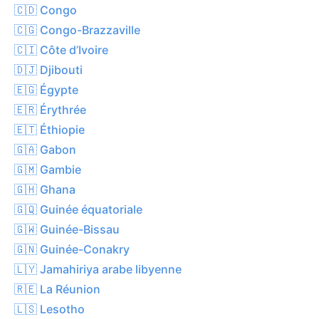
🇨🇩 Congo
🇨🇬 Congo-Brazzaville
🇨🇮 Côte d’Ivoire
🇩🇯 Djibouti
🇪🇬 Égypte
🇪🇷 Érythrée
🇪🇹 Éthiopie
🇬🇦 Gabon
🇬🇲 Gambie
🇬🇭 Ghana
🇬🇶 Guinée équatoriale
🇬🇼 Guinée-Bissau
🇬🇳 Guinée-Conakry
🇱🇾 Jamahiriya arabe libyenne
🇷🇪 La Réunion
🇱🇸 Lesotho