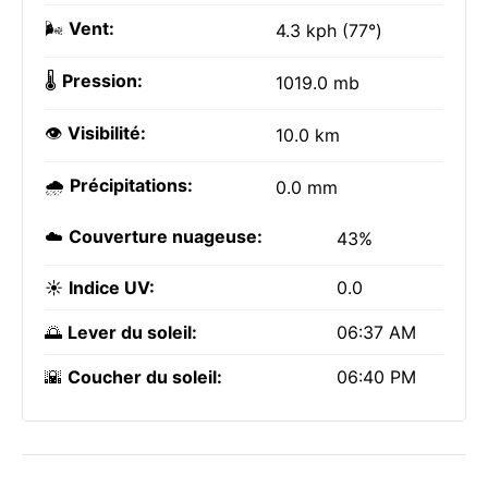
🌬️
Vent:
4.3 kph (77°)
🌡️
Pression:
1019.0 mb
👁️
Visibilité:
10.0 km
🌧️
Précipitations:
0.0 mm
☁️
Couverture nuageuse:
43%
☀️
Indice UV:
0.0
🌅
Lever du soleil:
06:37 AM
🌇
Coucher du soleil:
06:40 PM