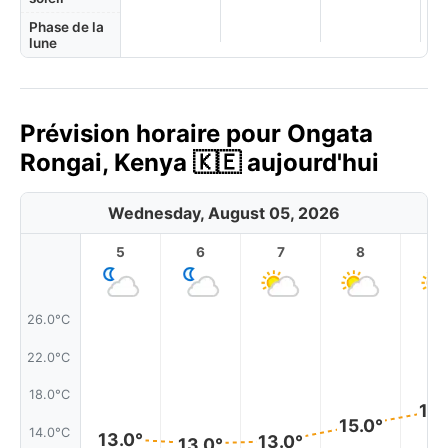
Phase de la
lune
Prévision horaire pour Ongata
Rongai, Kenya 🇰🇪 aujourd'hui
Wednesday, August 05, 2026
5
6
7
8
9
26.0°C
22.0°C
18.0°C
16.
15.0°
14.0°C
13.0°
13.0°
13.0°