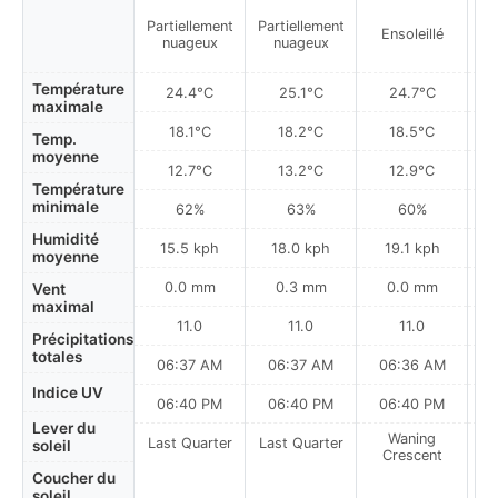
Partiellement
Partiellement
Ensoleillé
nuageux
nuageux
Température
24.4°C
25.1°C
24.7°C
maximale
18.1°C
18.2°C
18.5°C
Temp.
moyenne
12.7°C
13.2°C
12.9°C
Température
minimale
62%
63%
60%
Humidité
15.5 kph
18.0 kph
19.1 kph
moyenne
0.0 mm
0.3 mm
0.0 mm
Vent
maximal
11.0
11.0
11.0
Précipitations
totales
06:37 AM
06:37 AM
06:36 AM
0
Indice UV
06:40 PM
06:40 PM
06:40 PM
Lever du
Waning
Last Quarter
Last Quarter
soleil
Crescent
Coucher du
soleil