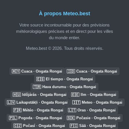
À propos Meteo.best
Votre source incontournable pour des prévisions
météorologiques précises et en direct pour les villes
du monde entier.
Meteo.best © 2026. Tous droits réservés.
🇲🇾
🇮🇩
Cuaca · Ongata Rongai
Cuaca · Ongata Rongai
🇪🇸
El tiempo · Ongata Rongai
🇹🇷
Hava durumu · Ongata Rongai
🇭🇺
🇪🇪
Időjárás · Ongata Rongai
Ilm · Ongata Rongai
🇱🇻
🇮🇹
Laikapstākļi · Ongata Rongai
Meteo · Ongata Rongai
🇫🇷
🇱🇹
Météo · Ongata Rongai
Oras · Ongata Rongai
🇵🇱
🇸🇰
Pogoda · Ongata Rongai
Počasie · Ongata Rongai
🇨🇿
🇫🇮
Počasí · Ongata Rongai
Sää · Ongata Rongai