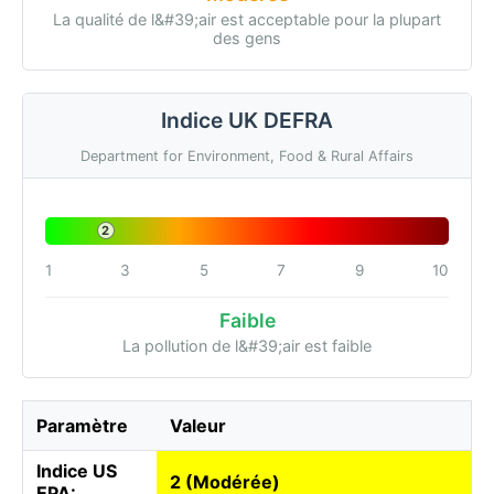
La qualité de l&#39;air est acceptable pour la plupart
des gens
Indice UK DEFRA
Department for Environment, Food & Rural Affairs
2
1
3
5
7
9
10
Faible
La pollution de l&#39;air est faible
Paramètre
Valeur
Indice US
2 (Modérée)
EPA: