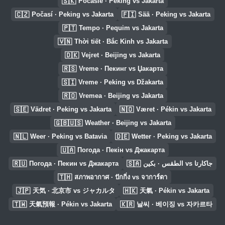
🇸🇰
Počasie · Peking vs Jakarta
🇨🇿
🇫🇮
Počasí · Peking vs Jakarta
Sää · Peking vs Jakarta
🇵🇹
Tempo · Pequim vs Jakarta
🇻🇳
Thời tiết · Bắc Kinh vs Jakarta
🇩🇰
Vejret · Beijing vs Jakarta
🇷🇸
Vreme · Пекинг vs Џакарта
🇸🇮
Vreme · Peking vs Džakarta
🇷🇴
Vremea · Beijing vs Jakarta
🇸🇪
🇳🇴
Vädret · Peking vs Jakarta
Været · Pékin vs Jakarta
🇬🇧🇺🇸
Weather · Beijing vs Jakarta
🇳🇱
🇩🇪
Weer · Peking vs Batavia
Wetter · Peking vs Jakarta
🇺🇦
Погода · Пекін vs Джакарта
🇷🇺
🇸🇦
Погода · Пекин vs Джакарта
الطقس · بكين vs جاكارتا
🇹🇭
สภาพอากาศ · ปักกิ่ง vs จาการ์ตา
🇯🇵
🇭🇰
天気 · 北京市 vs ジャカルタ
天氣 · Pékin vs Jakarta
🇹🇼
🇰🇷
天氣預報 · Pékin vs Jakarta
날씨 · 베이징 vs 자카르타