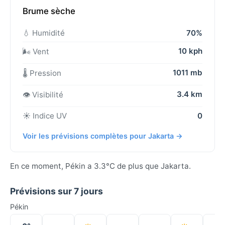
Brume sèche
💧 Humidité
70%
10 kph
🌬️ Vent
1011 mb
🌡️ Pression
3.4 km
👁️ Visibilité
☀️ Indice UV
0
Voir les prévisions complètes pour Jakarta →
En ce moment, Pékin a 3.3°C de plus que Jakarta.
Prévisions sur 7 jours
Pékin