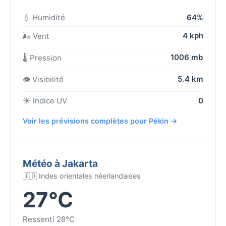
💧 Humidité
64%
4 kph
🌬️ Vent
1006 mb
🌡️ Pression
5.4 km
👁️ Visibilité
☀️ Indice UV
0
Voir les prévisions complètes pour Pékin →
Météo à Jakarta
🇮🇩 Indes orientales néerlandaises
27°C
Ressenti 28°C