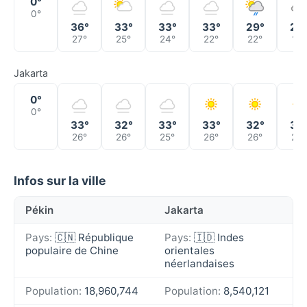
0°
0°
36°
33°
33°
33°
29°
22
27°
25°
24°
22°
22°
18°
Jakarta
0°
0°
33°
32°
33°
33°
32°
32
26°
26°
25°
26°
26°
27°
Infos sur la ville
Pékin
Jakarta
Pays:
🇨🇳 République
Pays:
🇮🇩 Indes
populaire de Chine
orientales
néerlandaises
Population:
18,960,744
Population:
8,540,121