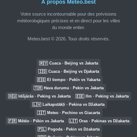
À propos Meteo.best
Votre source incontournable pour des prévisions
météorologiques précises et en direct pour les villes
du monde entier.
Meteo.best © 2026. Tous droits réservés.
🇲🇾
Cuaca · Beijing vs Jakarta
🇮🇩
Cuaca · Beijing vs Djakarta
🇪🇸
El tiempo · Pekín vs Yakarta
🇹🇷
Hava durumu · Pekin vs Jakarta
🇭🇺
🇪🇪
Időjárás · Peking vs Jakarta
Ilm · Peking vs Jakarta
🇱🇻
Laikapstākļi · Pekina vs Džakarta
🇮🇹
Meteo · Pechino vs Giacarta
🇫🇷
🇱🇹
Météo · Pékin vs Jakarta
Oras · Pekinas vs Džakarta
🇵🇱
Pogoda · Pekin vs Dżakarta