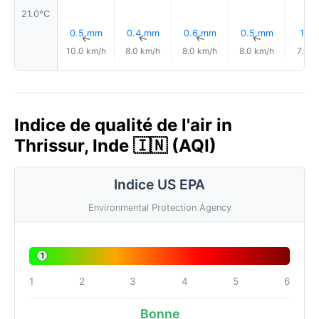
21.0°C
0.5 mm
0.4 mm
0.6 mm
0.5 mm
1.1 
↑
↑
↑
↑
10.0 km/h
8.0 km/h
8.0 km/h
8.0 km/h
7.0 k
Indice de qualité de l'air in
Thrissur, Inde 🇮🇳 (AQI)
Indice US EPA
Environmental Protection Agency
1
1
2
3
4
5
6
Bonne