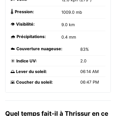
🌡️
Pression:
1009.0 mb
👁️
Visibilité:
9.0 km
🌧️
Précipitations:
0.4 mm
☁️
Couverture nuageuse:
83%
☀️
Indice UV:
2.0
🌅
Lever du soleil:
06:14 AM
🌇
Coucher du soleil:
06:47 PM
Quel temps fait-il à Thrissur en ce