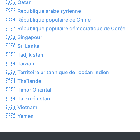
🇶🇦 Qatar
🇸🇾 République arabe syrienne
🇨🇳 République populaire de Chine
🇰🇵 République populaire démocratique de Corée
🇸🇬 Singapour
🇱🇰 Sri Lanka
🇹🇯 Tadjikistan
🇹🇼 Taïwan
🇮🇴 Territoire britannique de l'océan Indien
🇹🇭 Thaïlande
🇹🇱 Timor Oriental
🇹🇲 Turkménistan
🇻🇳 Vietnam
🇾🇪 Yémen