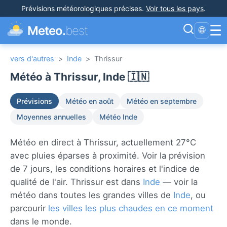
Prévisions météorologiques précises
.
Voir tous les pays
.
☰
Meteo.
best
🌐
vers d'autres
>
Inde
>
Thrissur
Météo à Thrissur, Inde 🇮🇳
Prévisions
Météo en août
Météo en septembre
Moyennes annuelles
Météo Inde
Météo en direct à Thrissur, actuellement 27°C
avec pluies éparses à proximité. Voir la prévision
de 7 jours, les conditions horaires et l'indice de
qualité de l'air. Thrissur est dans
Inde
— voir la
météo dans toutes les grandes villes de
Inde
, ou
parcourir
les villes les plus chaudes en ce moment
dans le monde.