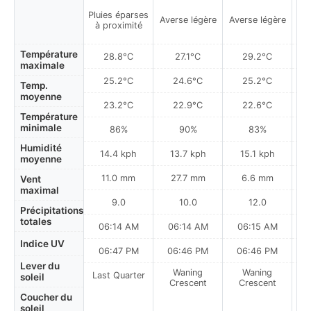
Pluies éparses
Plu
Averse légère
Averse légère
à proximité
à
Température
28.8°C
27.1°C
29.2°C
maximale
25.2°C
24.6°C
25.2°C
Temp.
moyenne
23.2°C
22.9°C
22.6°C
Température
minimale
86%
90%
83%
Humidité
14.4 kph
13.7 kph
15.1 kph
moyenne
11.0 mm
27.7 mm
6.6 mm
Vent
maximal
9.0
10.0
12.0
Précipitations
totales
06:14 AM
06:14 AM
06:15 AM
Indice UV
06:47 PM
06:46 PM
06:46 PM
Lever du
Waning
Waning
Last Quarter
soleil
Crescent
Crescent
Coucher du
soleil