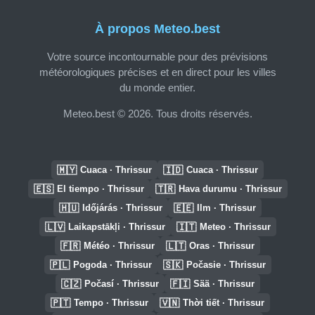
À propos Meteo.best
Votre source incontournable pour des prévisions
météorologiques précises et en direct pour les villes
du monde entier.
Meteo.best © 2026. Tous droits réservés.
🇲🇾
🇮🇩
Cuaca · Thrissur
Cuaca · Thrissur
🇪🇸
🇹🇷
El tiempo · Thrissur
Hava durumu · Thrissur
🇭🇺
🇪🇪
Időjárás · Thrissur
Ilm · Thrissur
🇱🇻
🇮🇹
Laikapstākļi · Thrissur
Meteo · Thrissur
🇫🇷
🇱🇹
Météo · Thrissur
Oras · Thrissur
🇵🇱
🇸🇰
Pogoda · Thrissur
Počasie · Thrissur
🇨🇿
🇫🇮
Počasí · Thrissur
Sää · Thrissur
🇵🇹
🇻🇳
Tempo · Thrissur
Thời tiết · Thrissur