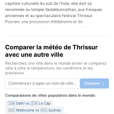
capitale culturelle du sud de l’Inde, elle doit sa
renommée au temple Vadakkunnathan, aux fresques
anciennes et au spectaculaire festival Thrissur
Pooram, une procession d’éléphants et de
percussions. Géographiquement, la ville s’élève
doucement sur une plaine intérieure, cernée de
collines verdoyantes, de rizières et de cocoteraies, à
Comparer la météo de Thrissur
une soixantaine de kilomètres de la mer d’Arabie.
avec une autre ville
Le climat de Thrissur est tropical de mousson
(classification de Köppen : Am). L’été, de mars à mai,
Recherchez une ville dans le monde entier et comparez
est torride et très humide, avec des températures
côte à côte la température, les conditions et les
prévisions.
frôlant les 36 °C. La mousson du sud-ouest, de juin à
septembre, déverse des pluies diluviennes – souvent
Comparer →
plus de 3 000 mm par an – tandis que l’hiver
(décembre à février) reste doux, sec et ensoleillé.
Comparaisons de villes populaires dans le monde:
L’humidité plane l’année durant. Pour s’y aventurer, il
🇮🇳 Delhi vs 🇿🇦 Le Cap
faut prévoir des vêtements en coton léger, un
parapluie robuste et, durant la mousson, des
🇦🇺 Melbourne vs 🇦🇺 Sydney