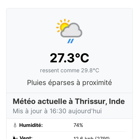
27.3°C
ressent comme 29.8°C
Pluies éparses à proximité
Météo actuelle à Thrissur, Inde
Mis à jour à 16:30 aujourd'hui
💧
Humidité:
74%
🌬️
Vent:
12.6 kph (279°)