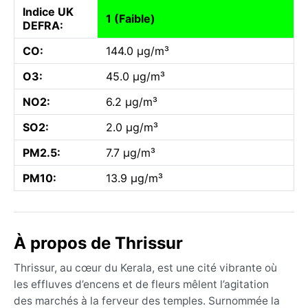
Indice UK
1 (Faible)
DEFRA:
CO:
144.0 µg/m³
O3:
45.0 µg/m³
NO2:
6.2 µg/m³
SO2:
2.0 µg/m³
PM2.5:
7.7 µg/m³
PM10:
13.9 µg/m³
À propos de Thrissur
Thrissur, au cœur du Kerala, est une cité vibrante où
les effluves d’encens et de fleurs mêlent l’agitation
des marchés à la ferveur des temples. Surnommée la