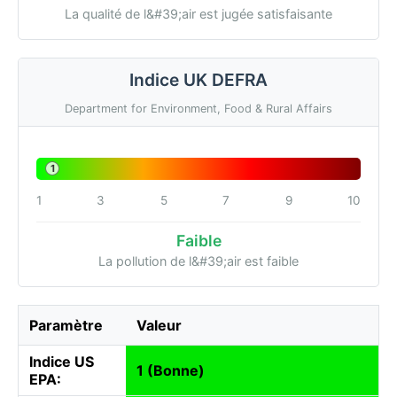
La qualité de l&#39;air est jugée satisfaisante
Indice UK DEFRA
Department for Environment, Food & Rural Affairs
1
1
3
5
7
9
10
Faible
La pollution de l&#39;air est faible
Paramètre
Valeur
Indice US
1 (Bonne)
EPA: