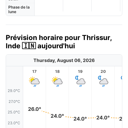
Phase de la
lune
Prévision horaire pour Thrissur,
Inde 🇮🇳 aujourd'hui
Thursday, August 06, 2026
17
18
19
20
2
29.0°C
27.0°C
26.0°
25.0°C
24.0°
24.0°
24.0°
24.
23.0°C