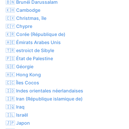
🇧🇳 Brunéi Darussalam
🇰🇭 Cambodge
🇨🇽 Christmas, île
🇨🇾 Chypre
🇰🇷 Corée (République de)
🇦🇪 Émirats Arabes Unis
🇹🇷 estroict de Sibyle
🇵🇸 État de Palestine
🇬🇪 Géorgie
🇭🇰 Hong Kong
🇨🇨 Îles Cocos
🇮🇩 Indes orientales néerlandaises
🇮🇷 Iran (République islamique de)
🇮🇶 Iraq
🇮🇱 Israël
🇯🇵 Japon