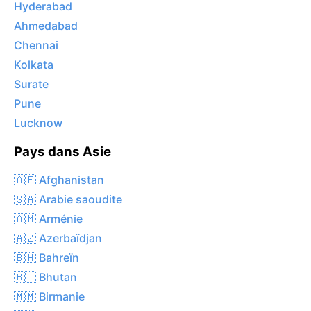
Hyderabad
Ahmedabad
Chennai
Kolkata
Surate
Pune
Lucknow
Pays dans Asie
🇦🇫 Afghanistan
🇸🇦 Arabie saoudite
🇦🇲 Arménie
🇦🇿 Azerbaïdjan
🇧🇭 Bahreïn
🇧🇹 Bhutan
🇲🇲 Birmanie