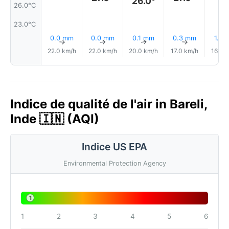
26.0°
26.0°C
23.0°C
0.0 mm
0.0 mm
0.1 mm
0.3 mm
1.0 
↑
↑
↑
↑
22.0 km/h
22.0 km/h
20.0 km/h
17.0 km/h
16.0 
Indice de qualité de l'air in Bareli,
Inde 🇮🇳 (AQI)
Indice US EPA
Environmental Protection Agency
1
1
2
3
4
5
6