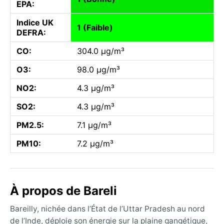
EPA:
Indice UK
1 (Faible)
DEFRA:
CO:
304.0 µg/m³
O3:
98.0 µg/m³
NO2:
4.3 µg/m³
SO2:
4.3 µg/m³
PM2.5:
7.1 µg/m³
PM10:
7.2 µg/m³
À propos de Bareli
Bareilly, nichée dans l’État de l’Uttar Pradesh au nord
de l’Inde, déploie son énergie sur la plaine gangétique,