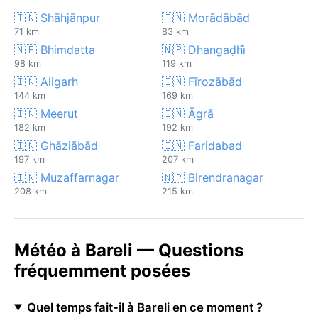
🇮🇳 Shāhjānpur
🇮🇳 Morādābād
71 km
83 km
🇳🇵 Bhimdatta
🇳🇵 Dhangaḍhi̇̄
98 km
119 km
🇮🇳 Aligarh
🇮🇳 Fīrozābād
144 km
169 km
🇮🇳 Meerut
🇮🇳 Āgrā
182 km
192 km
🇮🇳 Ghāziābād
🇮🇳 Faridabad
197 km
207 km
🇮🇳 Muzaffarnagar
🇳🇵 Birendranagar
208 km
215 km
Météo à Bareli — Questions
fréquemment posées
Quel temps fait-il à Bareli en ce moment ?