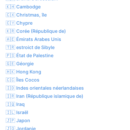
🇰🇭 Cambodge
🇨🇽 Christmas, île
🇨🇾 Chypre
🇰🇷 Corée (République de)
🇦🇪 Émirats Arabes Unis
🇹🇷 estroict de Sibyle
🇵🇸 État de Palestine
🇬🇪 Géorgie
🇭🇰 Hong Kong
🇨🇨 Îles Cocos
🇮🇩 Indes orientales néerlandaises
🇮🇷 Iran (République islamique de)
🇮🇶 Iraq
🇮🇱 Israël
🇯🇵 Japon
🇯🇴 Jordanie