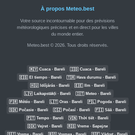
À propos Meteo.best
Votre source incontournable pour des prévisions
météorologiques précises et en direct pour les villes
du monde entier.
Meteo.best © 2026. Tous droits réservés.
🇲🇾
🇮🇩
Cuaca · Bareli
Cuaca · Bareli
🇪🇸
🇹🇷
El tiempo · Bareli
Hava durumu · Bareli
🇭🇺
🇪🇪
Időjárás · Bareli
Ilm · Bareli
🇱🇻
🇮🇹
Laikapstākļi · Bareli
Meteo · Bareli
🇫🇷
🇱🇹
🇵🇱
Météo · Bareli
Oras · Bareli
Pogoda · Bareli
🇸🇰
🇨🇿
🇫🇮
Počasie · Bareli
Počasí · Bareli
Sää · Bareli
🇵🇹
🇻🇳
Tempo · Bareli
Thời tiết · Bareli
🇩🇰
🇷🇸
Vejret · Bareli
Vreme · Барејли
🇸🇮
🇷🇴
🇸🇪
Vreme · Bareli
Vremea · Bareli
Vädret · Bareli