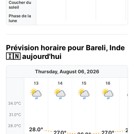
Coucher du
soleil
Phase de la
lune
Prévision horaire pour Bareli, Inde
🇮🇳 aujourd'hui
Thursday, August 06, 2026
13
14
15
16
17
34.0°C
31.0°C
28.0°C
28.0°
27.
27.0°
27.0°