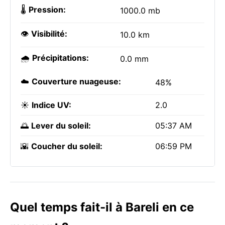
🌡️
Pression:
1000.0 mb
👁️
Visibilité:
10.0 km
🌧️
Précipitations:
0.0 mm
☁️
Couverture nuageuse:
48%
☀️
Indice UV:
2.0
🌅
Lever du soleil:
05:37 AM
🌇
Coucher du soleil:
06:59 PM
Quel temps fait-il à Bareli en ce