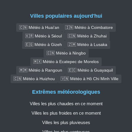
Villes populaires aujourd'hui
🇨🇳 Météo à Huai'an
🇮🇳 Météo à Coimbatore
🇰🇷 Météo à Séoul
🇨🇳 Météo à Zhuhai
🇪🇬 Météo à Gizeh
🇿🇲 Météo à Lusaka
🇨🇳 Météo à Ningbo
🇲🇽 Météo à Ecatepec de Morelos
🇲🇲 Météo à Rangoun
🇪🇨 Météo à Guayaquil
🇨🇳 Météo à Huizhou
🇻🇳 Météo à Hô Chi Minh Ville
Extrêmes météorologiques
Villes les plus chaudes en ce moment
Villes les plus froides en ce moment
Villes les plus pluvieuses
Villes les plus venteuses