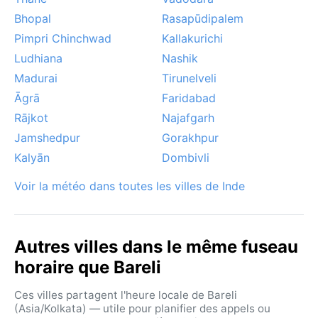
Bhopal
Rasapūdipalem
Pimpri Chinchwad
Kallakurichi
Ludhiana
Nashik
Madurai
Tirunelveli
Āgrā
Faridabad
Rājkot
Najafgarh
Jamshedpur
Gorakhpur
Kalyān
Dombivli
Voir la météo dans toutes les villes de Inde
Autres villes dans le même fuseau
horaire que Bareli
Ces villes partagent l'heure locale de Bareli
(Asia/Kolkata) — utile pour planifier des appels ou