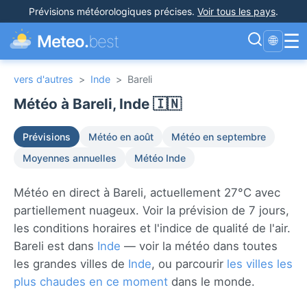
Prévisions météorologiques précises
.
Voir tous les pays
.
☰
Meteo.
best
🌐
vers d'autres
>
Inde
>
Bareli
Météo à Bareli, Inde 🇮🇳
Prévisions
Météo en août
Météo en septembre
Moyennes annuelles
Météo Inde
Météo en direct à Bareli, actuellement 27°C avec
partiellement nuageux. Voir la prévision de 7 jours,
les conditions horaires et l'indice de qualité de l'air.
Bareli est dans
Inde
— voir la météo dans toutes
les grandes villes de
Inde
, ou parcourir
les villes les
plus chaudes en ce moment
dans le monde.