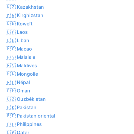
🇰🇿 Kazakhstan
🇰🇬 Kirghizstan
🇰🇼 Koweït
🇱🇦 Laos
🇱🇧 Liban
🇲🇴 Macao
🇲🇾 Malaisie
🇲🇻 Maldives
🇲🇳 Mongolie
🇳🇵 Népal
🇴🇲 Oman
🇺🇿 Ouzbékistan
🇵🇰 Pakistan
🇧🇩 Pakistan oriental
🇵🇭 Philippines
🇶🇦 Qatar