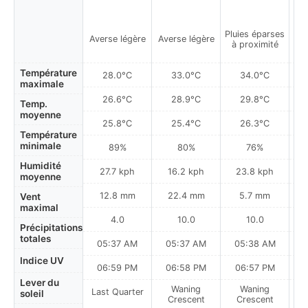
Pluies éparses
Averse légère
Averse légère
à proximité
Température
28.0°C
33.0°C
34.0°C
maximale
26.6°C
28.9°C
29.8°C
Temp.
moyenne
25.8°C
25.4°C
26.3°C
Température
minimale
89%
80%
76%
Humidité
27.7 kph
16.2 kph
23.8 kph
moyenne
12.8 mm
22.4 mm
5.7 mm
Vent
maximal
4.0
10.0
10.0
Précipitations
totales
05:37 AM
05:37 AM
05:38 AM
0
Indice UV
06:59 PM
06:58 PM
06:57 PM
Lever du
Waning
Waning
Last Quarter
soleil
Crescent
Crescent