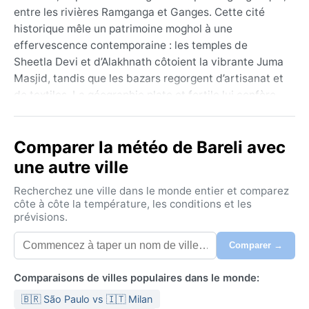
entre les rivières Ramganga et Ganges. Cette cité
historique mêle un patrimoine moghol à une
effervescence contemporaine : les temples de
Sheetla Devi et d’Alakhnath côtoient la vibrante Juma
Masjid, tandis que les bazars regorgent d’artisanat et
de textiles. La géographie plate et fertile lui confère
un caractère agricole et dense, où le rythme de vie
s’adapte aux caprices du ciel. Ses habitants,
Comparer la météo de Bareli avec
majoritairement hindous et musulmans, animent des
fêtes colorées comme le Moharram ou la
une autre ville
Janmashtami, donnant à la ville une atmosphère à la
Recherchez une ville dans le monde entier et comparez
fois spirituelle et trépidante.
côte à côte la température, les conditions et les
prévisions.
Sous la classification Köppen Cwa (subtropical
humide à hiver sec), Bareilly connaît quatre saisons
Comparer →
bien distinctes. L’été, de mars à juin, est torride et
lourd, avec des pointes à 45 °C et une humidité
Comparaisons de villes populaires dans le monde:
montante, annonçant la mousson. De juin à
🇧🇷 São Paulo vs 🇮🇹 Milan
septembre, des pluies diluviennes s’abattent,