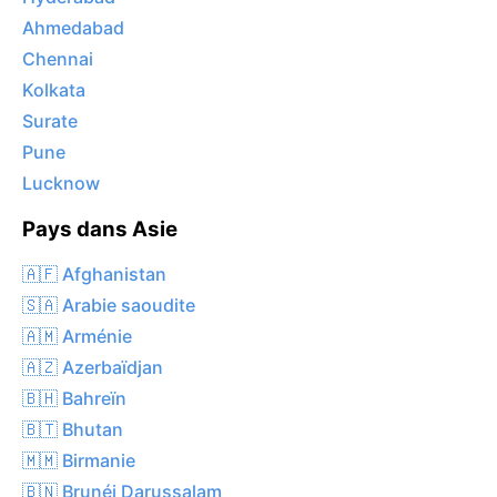
Ahmedabad
Chennai
Kolkata
Surate
Pune
Lucknow
Pays dans Asie
🇦🇫 Afghanistan
🇸🇦 Arabie saoudite
🇦🇲 Arménie
🇦🇿 Azerbaïdjan
🇧🇭 Bahreïn
🇧🇹 Bhutan
🇲🇲 Birmanie
🇧🇳 Brunéi Darussalam