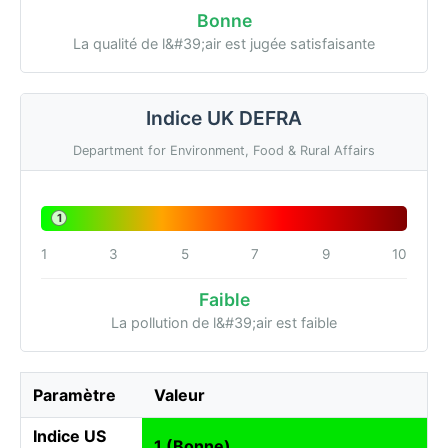
Bonne
La qualité de l&#39;air est jugée satisfaisante
Indice UK DEFRA
Department for Environment, Food & Rural Affairs
1
1
3
5
7
9
10
Faible
La pollution de l&#39;air est faible
Paramètre
Valeur
Indice US
1 (Bonne)