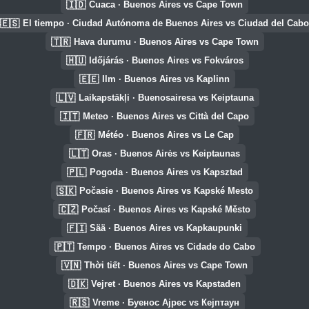
🇮🇩
Cuaca · Buenos Aires vs Cape Town
🇪🇸
El tiempo · Ciudad Autónoma de Buenos Aires vs Ciudad del Cabo
🇹🇷
Hava durumu · Buenos Aires vs Cape Town
🇭🇺
Időjárás · Buenos Aires vs Fokváros
🇪🇪
Ilm · Buenos Aires vs Kaplinn
🇱🇻
Laikapstākļi · Buenosairesa vs Keiptauna
🇮🇹
Meteo · Buenos Aires vs Città del Capo
🇫🇷
Météo · Buenos Aires vs Le Cap
🇱🇹
Oras · Buenos Airės vs Keiptaunas
🇵🇱
Pogoda · Buenos Aires vs Kapsztad
🇸🇰
Počasie · Buenos Aires vs Kapské Mesto
🇨🇿
Počasí · Buenos Aires vs Kapské Město
🇫🇮
Sää · Buenos Aires vs Kapkaupunki
🇵🇹
Tempo · Buenos Aires vs Cidade do Cabo
🇻🇳
Thời tiết · Buenos Aires vs Cape Town
🇩🇰
Vejret · Buenos Aires vs Kapstaden
🇷🇸
Vreme · Буенос Ајрес vs Кејптаун