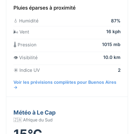
Pluies éparses à proximité
💧 Humidité
87%
16 kph
🌬️ Vent
1015 mb
🌡️ Pression
10.0 km
👁️ Visibilité
☀️ Indice UV
2
Voir les prévisions complètes pour Buenos Aires
→
Météo à Le Cap
🇿🇦 Afrique du Sud
15°C