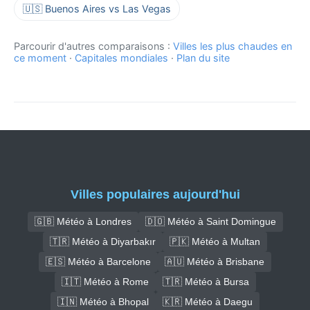
🇺🇸 Buenos Aires vs Las Vegas
Parcourir d'autres comparaisons :
Villes les plus chaudes en
ce moment
·
Capitales mondiales
·
Plan du site
Villes populaires aujourd'hui
🇬🇧 Météo à Londres
🇩🇴 Météo à Saint Domingue
🇹🇷 Météo à Diyarbakır
🇵🇰 Météo à Multan
🇪🇸 Météo à Barcelone
🇦🇺 Météo à Brisbane
🇮🇹 Météo à Rome
🇹🇷 Météo à Bursa
🇮🇳 Météo à Bhopal
🇰🇷 Météo à Daegu