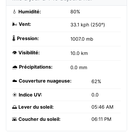
💧
Humidité:
80%
🌬️
Vent:
33.1 kph (250°)
🌡️
Pression:
1007.0 mb
👁️
Visibilité:
10.0 km
🌧️
Précipitations:
0.0 mm
☁️
Couverture nuageuse:
62%
☀️
Indice UV:
0.0
🌅
Lever du soleil:
05:46 AM
🌇
Coucher du soleil:
06:11 PM