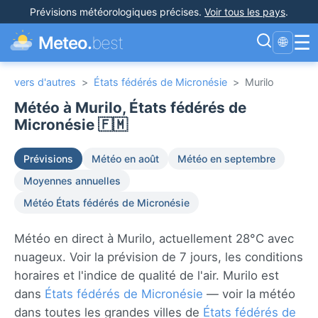
Prévisions météorologiques précises
.
Voir tous les pays
.
☰
Meteo.
best
🌐
vers d'autres
>
États fédérés de Micronésie
>
Murilo
Météo à Murilo, États fédérés de
Micronésie 🇫🇲
Prévisions
Météo en août
Météo en septembre
Moyennes annuelles
Météo États fédérés de Micronésie
Météo en direct à Murilo, actuellement 28°C avec
nuageux. Voir la prévision de 7 jours, les conditions
horaires et l'indice de qualité de l'air. Murilo est
dans
États fédérés de Micronésie
— voir la météo
dans toutes les grandes villes de
États fédérés de