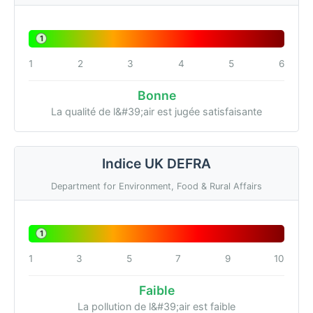
1
1
2
3
4
5
6
Bonne
La qualité de l&#39;air est jugée satisfaisante
Indice UK DEFRA
Department for Environment, Food & Rural Affairs
1
1
3
5
7
9
10
Faible
La pollution de l&#39;air est faible