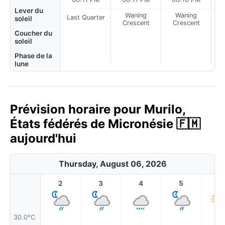
Lever du
Waning
Waning
Last Quarter
soleil
Crescent
Crescent
Coucher du
soleil
Phase de la
lune
Prévision horaire pour Murilo,
États fédérés de Micronésie 🇫🇲
aujourd'hui
Thursday, August 06, 2026
2
3
4
5
6
30.0°C