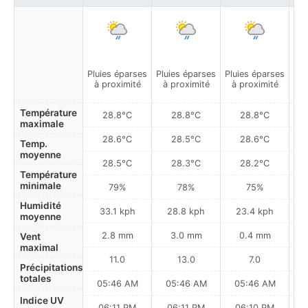
Pluies éparses
Pluies éparses
Pluies éparses
Plu
à proximité
à proximité
à proximité
à
Température
28.8°C
28.8°C
28.8°C
maximale
28.6°C
28.5°C
28.6°C
Temp.
moyenne
28.5°C
28.3°C
28.2°C
Température
minimale
79%
78%
75%
Humidité
33.1 kph
28.8 kph
23.4 kph
moyenne
2.8 mm
3.0 mm
0.4 mm
Vent
maximal
11.0
13.0
7.0
Précipitations
totales
05:46 AM
05:46 AM
05:46 AM
0
Indice UV
06:11 PM
06:11 PM
06:10 PM