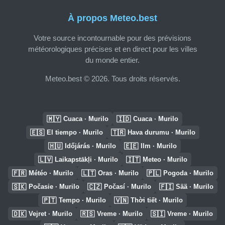
À propos Meteo.best
Votre source incontournable pour des prévisions
météorologiques précises et en direct pour les villes
du monde entier.
Meteo.best © 2026. Tous droits réservés.
🇲🇾
🇮🇩
Cuaca · Murilo
Cuaca · Murilo
🇪🇸
🇹🇷
El tiempo · Murilo
Hava durumu · Murilo
🇭🇺
🇪🇪
Időjárás · Murilo
Ilm · Murilo
🇱🇻
🇮🇹
Laikapstākļi · Murilo
Meteo · Murilo
🇫🇷
🇱🇹
🇵🇱
Météo · Murilo
Oras · Murilo
Pogoda · Murilo
🇸🇰
🇨🇿
🇫🇮
Počasie · Murilo
Počasí · Murilo
Sää · Murilo
🇵🇹
🇻🇳
Tempo · Murilo
Thời tiết · Murilo
🇩🇰
🇷🇸
🇸🇮
Vejret · Murilo
Vreme · Murilo
Vreme · Murilo