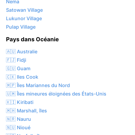
Nema
Satowan Village
Lukunor Village
Pulap Village
Pays dans Océanie
🇦🇺 Australie
🇫🇯 Fidji
🇬🇺 Guam
🇨🇰 Iles Cook
🇲🇵 Îles Mariannes du Nord
🇺🇲 Îles mineures éloignées des États-Unis
🇰🇮 Kiribati
🇲🇭 Marshall, îles
🇳🇷 Nauru
🇳🇺 Nioué