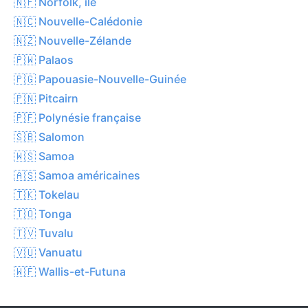
🇳🇫 Norfolk, île
🇳🇨 Nouvelle-Calédonie
🇳🇿 Nouvelle-Zélande
🇵🇼 Palaos
🇵🇬 Papouasie-Nouvelle-Guinée
🇵🇳 Pitcairn
🇵🇫 Polynésie française
🇸🇧 Salomon
🇼🇸 Samoa
🇦🇸 Samoa américaines
🇹🇰 Tokelau
🇹🇴 Tonga
🇹🇻 Tuvalu
🇻🇺 Vanuatu
🇼🇫 Wallis-et-Futuna