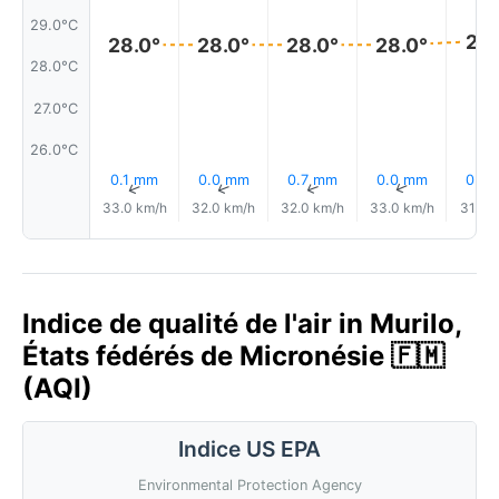
29.0°C
29.
28.0°
28.0°
28.0°
28.0°
28.0°C
27.0°C
26.0°C
0.1 mm
0.0 mm
0.7 mm
0.0 mm
0.0
↑
↑
↑
↑
33.0 km/h
32.0 km/h
32.0 km/h
33.0 km/h
31.0 
Indice de qualité de l'air in Murilo,
États fédérés de Micronésie 🇫🇲
(AQI)
Indice US EPA
Environmental Protection Agency