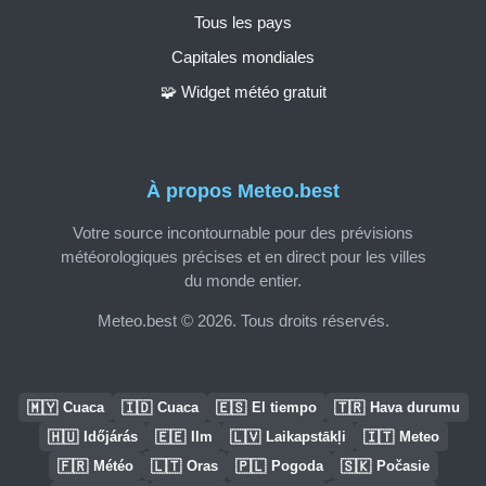
Tous les pays
Capitales mondiales
🧩 Widget météo gratuit
À propos Meteo.best
Votre source incontournable pour des prévisions
météorologiques précises et en direct pour les villes
du monde entier.
Meteo.best © 2026. Tous droits réservés.
🇲🇾
🇮🇩
🇪🇸
🇹🇷
Cuaca
Cuaca
El tiempo
Hava durumu
🇭🇺
🇪🇪
🇱🇻
🇮🇹
Időjárás
Ilm
Laikapstākļi
Meteo
🇫🇷
🇱🇹
🇵🇱
🇸🇰
Météo
Oras
Pogoda
Počasie