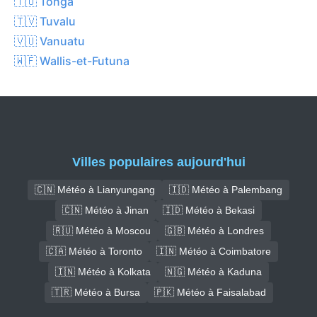
🇹🇴 Tonga
🇹🇻 Tuvalu
🇻🇺 Vanuatu
🇼🇫 Wallis-et-Futuna
Villes populaires aujourd'hui
🇨🇳 Météo à Lianyungang
🇮🇩 Météo à Palembang
🇨🇳 Météo à Jinan
🇮🇩 Météo à Bekasi
🇷🇺 Météo à Moscou
🇬🇧 Météo à Londres
🇨🇦 Météo à Toronto
🇮🇳 Météo à Coimbatore
🇮🇳 Météo à Kolkata
🇳🇬 Météo à Kaduna
🇹🇷 Météo à Bursa
🇵🇰 Météo à Faisalabad