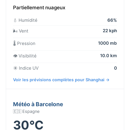
Partiellement nuageux
💧 Humidité
66%
22 kph
🌬️ Vent
1000 mb
🌡️ Pression
10.0 km
👁️ Visibilité
☀️ Indice UV
0
Voir les prévisions complètes pour Shanghai →
Météo à Barcelone
🇪🇸 Espagne
30°C