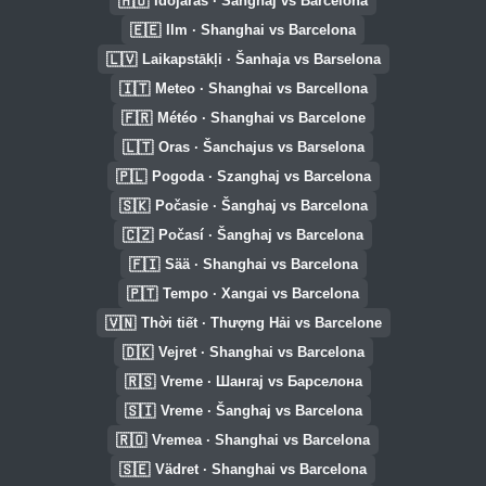
🇭🇺
Időjárás · Sanghaj vs Barcelona
🇪🇪
Ilm · Shanghai vs Barcelona
🇱🇻
Laikapstākļi · Šanhaja vs Barselona
🇮🇹
Meteo · Shanghai vs Barcellona
🇫🇷
Météo · Shanghai vs Barcelone
🇱🇹
Oras · Šanchajus vs Barselona
🇵🇱
Pogoda · Szanghaj vs Barcelona
🇸🇰
Počasie · Šanghaj vs Barcelona
🇨🇿
Počasí · Šanghaj vs Barcelona
🇫🇮
Sää · Shanghai vs Barcelona
🇵🇹
Tempo · Xangai vs Barcelona
🇻🇳
Thời tiết · Thượng Hải vs Barcelone
🇩🇰
Vejret · Shanghai vs Barcelona
🇷🇸
Vreme · Шангај vs Барселона
🇸🇮
Vreme · Šanghaj vs Barcelona
🇷🇴
Vremea · Shanghai vs Barcelona
🇸🇪
Vädret · Shanghai vs Barcelona