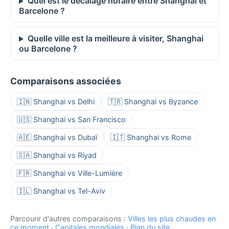
Quel est le décalage horaire entre Shanghai et
Barcelone ?
Quelle ville est la meilleure à visiter, Shanghai
ou Barcelone ?
Comparaisons associées
🇮🇳 Shanghai vs Delhi
🇹🇷 Shanghai vs Byzance
🇺🇸 Shanghai vs San Francisco
🇦🇪 Shanghai vs Dubaï
🇮🇹 Shanghai vs Rome
🇸🇦 Shanghai vs Riyad
🇫🇷 Shanghai vs Ville-Lumière
🇮🇱 Shanghai vs Tel-Aviv
Parcourir d'autres comparaisons :
Villes les plus chaudes en
ce moment
·
Capitales mondiales
·
Plan du site