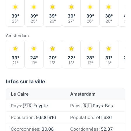
39°
39°
39°
39°
39°
38°
40
25°
25°
26°
27°
26°
26°
29°
Amsterdam
33°
24°
20°
22°
28°
31°
29
21°
19°
15°
13°
12°
16°
17°
Infos sur la ville
Le Caire
Amsterdam
Pays:
🇪🇬 Égypte
Pays:
🇳🇱 Pays-Bas
Population:
9,606,916
Population:
741,636
Coordonnées:
30.06,
Coordonnées:
52.37,