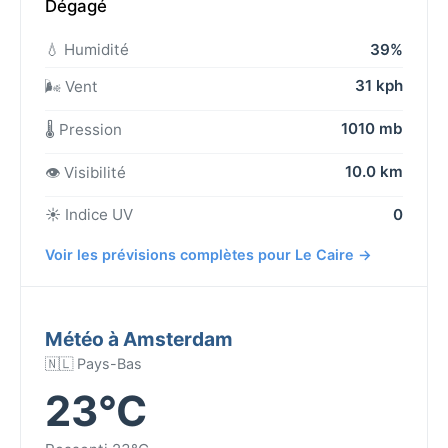
Dégagé
💧 Humidité
39%
31 kph
🌬️ Vent
1010 mb
🌡️ Pression
10.0 km
👁️ Visibilité
☀️ Indice UV
0
Voir les prévisions complètes pour Le Caire →
Météo à Amsterdam
🇳🇱 Pays-Bas
23°C