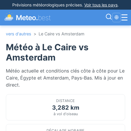
Prévisions météorologiques précises
.
Voir tous les pays
.
☰
Meteo.
best
🌐
vers d'autres
>
Le Caire vs Amsterdam
Météo à Le Caire vs
Amsterdam
Météo actuelle et conditions clés côte à côte pour Le
Caire, Égypte et Amsterdam, Pays-Bas. Mis à jour en
direct.
DISTANCE
3,282 km
à vol d'oiseau
DÉCALAGE HORAIRE