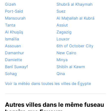
Gizeh
Shubrā al Khaymah
Port-Saïd
Suez
Mansourah
Al Maḩallah al Kubrá
Tanta
Assiut
Al Khuşūş
Zagazig
Ismaïlia
Louxor
Assouan
6th of October City
Damanhur
New Cairo
Damiette
Minya
Banī Suwayf
Shibīn al Kawm
Sohag
Qina
Voir la météo dans toutes les villes de Égypte
Autres villes dans le même fuseau