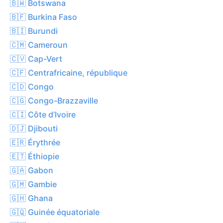
🇧🇼 Botswana
🇧🇫 Burkina Faso
🇧🇮 Burundi
🇨🇲 Cameroun
🇨🇻 Cap-Vert
🇨🇫 Centrafricaine, république
🇨🇩 Congo
🇨🇬 Congo-Brazzaville
🇨🇮 Côte d’Ivoire
🇩🇯 Djibouti
🇪🇷 Érythrée
🇪🇹 Éthiopie
🇬🇦 Gabon
🇬🇲 Gambie
🇬🇭 Ghana
🇬🇶 Guinée équatoriale