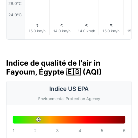
28.0°C
24.0°C
↑
↑
↑
↑
15.0 km/h
14.0 km/h
14.0 km/h
15.0 km/h
15.0 
Indice de qualité de l'air in
Fayoum, Égypte 🇪🇬 (AQI)
Indice US EPA
Environmental Protection Agency
2
1
2
3
4
5
6