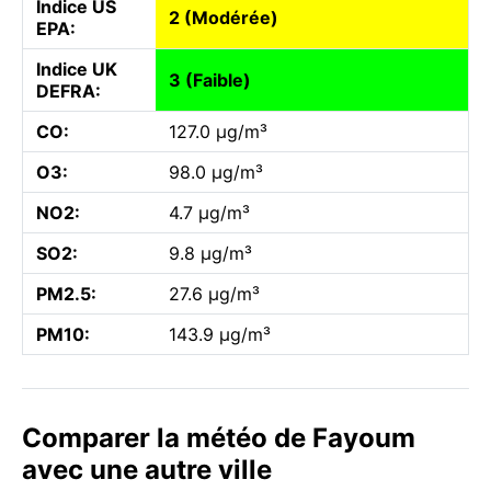
Indice US
2 (Modérée)
EPA:
Indice UK
3 (Faible)
DEFRA:
CO:
127.0 µg/m³
O3:
98.0 µg/m³
NO2:
4.7 µg/m³
SO2:
9.8 µg/m³
PM2.5:
27.6 µg/m³
PM10:
143.9 µg/m³
Comparer la météo de Fayoum
avec une autre ville