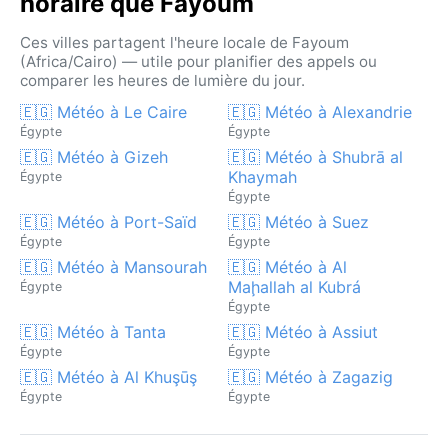
horaire que Fayoum
Ces villes partagent l'heure locale de Fayoum
(Africa/Cairo) — utile pour planifier des appels ou
comparer les heures de lumière du jour.
🇪🇬 Météo à Le Caire
🇪🇬 Météo à Alexandrie
Égypte
Égypte
🇪🇬 Météo à Gizeh
🇪🇬 Météo à Shubrā al
Khaymah
Égypte
Égypte
🇪🇬 Météo à Port-Saïd
🇪🇬 Météo à Suez
Égypte
Égypte
🇪🇬 Météo à Mansourah
🇪🇬 Météo à Al
Maḩallah al Kubrá
Égypte
Égypte
🇪🇬 Météo à Tanta
🇪🇬 Météo à Assiut
Égypte
Égypte
🇪🇬 Météo à Al Khuşūş
🇪🇬 Météo à Zagazig
Égypte
Égypte