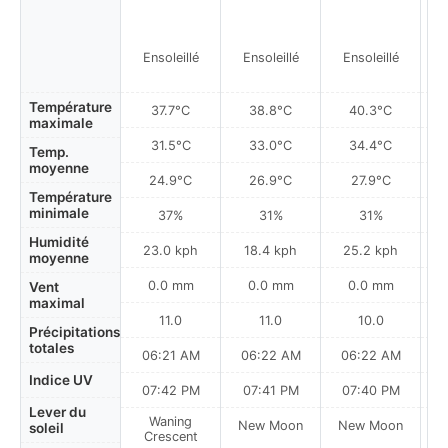
Ensoleillé
Ensoleillé
Ensoleillé
Température
37.7°C
38.8°C
40.3°C
maximale
31.5°C
33.0°C
34.4°C
Temp.
moyenne
24.9°C
26.9°C
27.9°C
Température
minimale
37%
31%
31%
Humidité
23.0 kph
18.4 kph
25.2 kph
moyenne
0.0 mm
0.0 mm
0.0 mm
Vent
maximal
11.0
11.0
10.0
Précipitations
totales
06:21 AM
06:22 AM
06:22 AM
0
Indice UV
07:42 PM
07:41 PM
07:40 PM
Lever du
Waning
New Moon
New Moon
N
soleil
Crescent