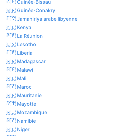
🇬🇼 Guinée-Bissau
🇬🇳 Guinée-Conakry
🇱🇾 Jamahiriya arabe libyenne
🇰🇪 Kenya
🇷🇪 La Réunion
🇱🇸 Lesotho
🇱🇷 Liberia
🇲🇬 Madagascar
🇲🇼 Malawi
🇲🇱 Mali
🇲🇦 Maroc
🇲🇷 Mauritanie
🇾🇹 Mayotte
🇲🇿 Mozambique
🇳🇦 Namibie
🇳🇪 Niger