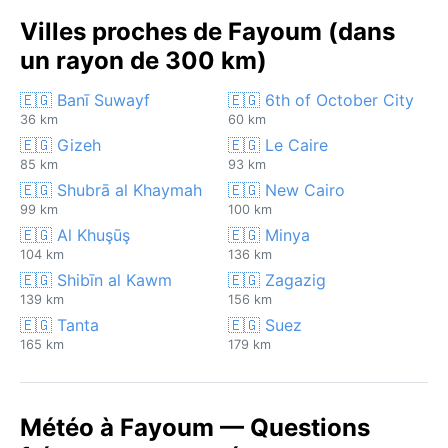
Villes proches de Fayoum (dans
un rayon de 300 km)
🇪🇬 Banī Suwayf
🇪🇬 6th of October City
36 km
60 km
🇪🇬 Gizeh
🇪🇬 Le Caire
85 km
93 km
🇪🇬 Shubrā al Khaymah
🇪🇬 New Cairo
99 km
100 km
🇪🇬 Al Khuşūş
🇪🇬 Minya
104 km
136 km
🇪🇬 Shibīn al Kawm
🇪🇬 Zagazig
139 km
156 km
🇪🇬 Tanta
🇪🇬 Suez
165 km
179 km
Météo à Fayoum — Questions