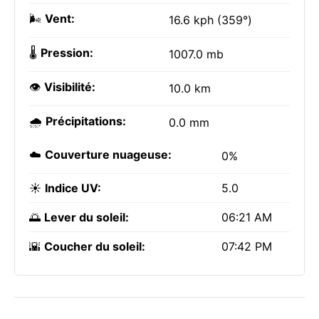
🌬️
Vent:
16.6 kph (359°)
🌡️
Pression:
1007.0 mb
👁️
Visibilité:
10.0 km
🌧️
Précipitations:
0.0 mm
☁️
Couverture nuageuse:
0%
☀️
Indice UV:
5.0
🌅
Lever du soleil:
06:21 AM
🌇
Coucher du soleil:
07:42 PM