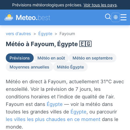
Prévisions météorologiques précises
.
Voir tous les pays
.
☰
Meteo.
best
🌐
vers d'autres
>
Égypte
>
Fayoum
Météo à Fayoum, Égypte 🇪🇬
Prévisions
Météo en août
Météo en septembre
Moyennes annuelles
Météo Égypte
Météo en direct à Fayoum, actuellement 31°C avec
ensoleillé. Voir la prévision de 7 jours, les
conditions horaires et l'indice de qualité de l'air.
Fayoum est dans
Égypte
— voir la météo dans
toutes les grandes villes de
Égypte
, ou parcourir
les villes les plus chaudes en ce moment
dans le
monde.