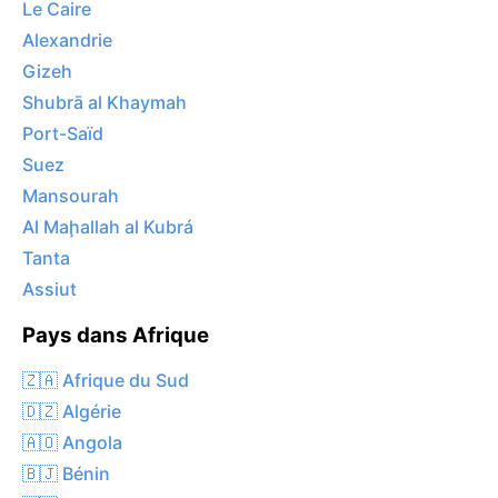
Le Caire
Alexandrie
Gizeh
Shubrā al Khaymah
Port-Saïd
Suez
Mansourah
Al Maḩallah al Kubrá
Tanta
Assiut
Pays dans Afrique
🇿🇦 Afrique du Sud
🇩🇿 Algérie
🇦🇴 Angola
🇧🇯 Bénin