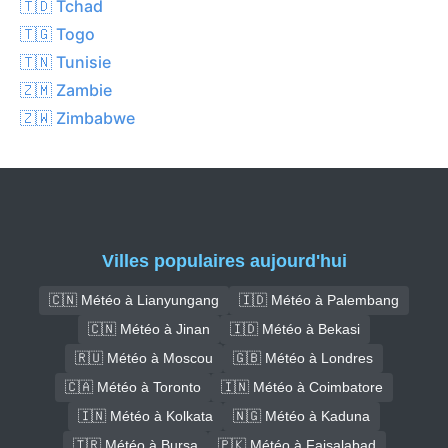
🇹🇩 Tchad
🇹🇬 Togo
🇹🇳 Tunisie
🇿🇲 Zambie
🇿🇼 Zimbabwe
Villes populaires aujourd'hui
🇨🇳 Météo à Lianyungang
🇮🇩 Météo à Palembang
🇨🇳 Météo à Jinan
🇮🇩 Météo à Bekasi
🇷🇺 Météo à Moscou
🇬🇧 Météo à Londres
🇨🇦 Météo à Toronto
🇮🇳 Météo à Coimbatore
🇮🇳 Météo à Kolkata
🇳🇬 Météo à Kaduna
🇹🇷 Météo à Bursa
🇵🇰 Météo à Faisalabad