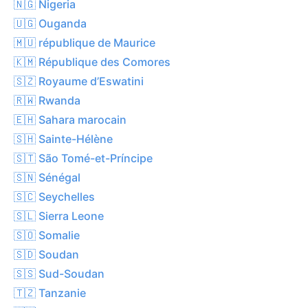
🇳🇬 Nigeria
🇺🇬 Ouganda
🇲🇺 république de Maurice
🇰🇲 République des Comores
🇸🇿 Royaume d’Eswatini
🇷🇼 Rwanda
🇪🇭 Sahara marocain
🇸🇭 Sainte-Hélène
🇸🇹 São Tomé-et-Príncipe
🇸🇳 Sénégal
🇸🇨 Seychelles
🇸🇱 Sierra Leone
🇸🇴 Somalie
🇸🇩 Soudan
🇸🇸 Sud-Soudan
🇹🇿 Tanzanie