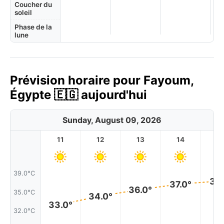
Coucher du
soleil
Phase de la
lune
Prévision horaire pour Fayoum,
Égypte 🇪🇬 aujourd'hui
Sunday, August 09, 2026
11
12
13
14
1
39.0°C
37.
37.0°
36.0°
35.0°C
34.0°
33.0°
32.0°C