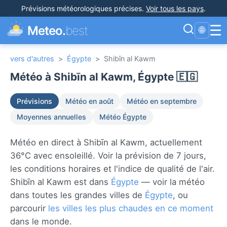
Prévisions météorologiques précises
.
Voir tous les pays
.
☰
Meteo.
best
🌐
vers d'autres
>
Égypte
>
Shibīn al Kawm
Météo à Shibīn al Kawm, Égypte 🇪🇬
Prévisions
Météo en août
Météo en septembre
Moyennes annuelles
Météo Égypte
Météo en direct à Shibīn al Kawm, actuellement
36°C avec ensoleillé. Voir la prévision de 7 jours,
les conditions horaires et l'indice de qualité de l'air.
Shibīn al Kawm est dans
Égypte
— voir la météo
dans toutes les grandes villes de
Égypte
, ou
parcourir
les villes les plus chaudes en ce moment
dans le monde.