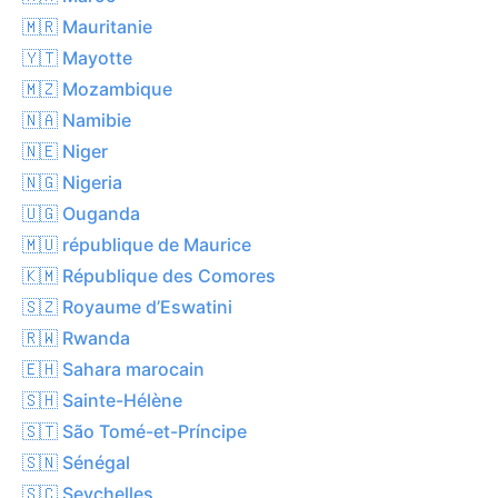
🇲🇷 Mauritanie
🇾🇹 Mayotte
🇲🇿 Mozambique
🇳🇦 Namibie
🇳🇪 Niger
🇳🇬 Nigeria
🇺🇬 Ouganda
🇲🇺 république de Maurice
🇰🇲 République des Comores
🇸🇿 Royaume d’Eswatini
🇷🇼 Rwanda
🇪🇭 Sahara marocain
🇸🇭 Sainte-Hélène
🇸🇹 São Tomé-et-Príncipe
🇸🇳 Sénégal
🇸🇨 Seychelles