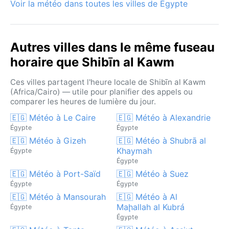
Voir la météo dans toutes les villes de Égypte
Autres villes dans le même fuseau
horaire que Shibīn al Kawm
Ces villes partagent l'heure locale de Shibīn al Kawm
(Africa/Cairo) — utile pour planifier des appels ou
comparer les heures de lumière du jour.
🇪🇬 Météo à Le Caire
🇪🇬 Météo à Alexandrie
Égypte
Égypte
🇪🇬 Météo à Gizeh
🇪🇬 Météo à Shubrā al
Khaymah
Égypte
Égypte
🇪🇬 Météo à Port-Saïd
🇪🇬 Météo à Suez
Égypte
Égypte
🇪🇬 Météo à Mansourah
🇪🇬 Météo à Al
Maḩallah al Kubrá
Égypte
Égypte