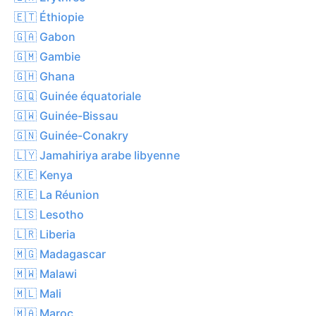
🇪🇹 Éthiopie
🇬🇦 Gabon
🇬🇲 Gambie
🇬🇭 Ghana
🇬🇶 Guinée équatoriale
🇬🇼 Guinée-Bissau
🇬🇳 Guinée-Conakry
🇱🇾 Jamahiriya arabe libyenne
🇰🇪 Kenya
🇷🇪 La Réunion
🇱🇸 Lesotho
🇱🇷 Liberia
🇲🇬 Madagascar
🇲🇼 Malawi
🇲🇱 Mali
🇲🇦 Maroc