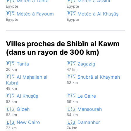
🇪🇬 Météo à Tanta
🇪🇬 Météo à Assiut
Égypte
Égypte
🇪🇬 Météo à Fayoum
🇪🇬 Météo à Al Khuşūş
Égypte
Égypte
Villes proches de Shibīn al Kawm
(dans un rayon de 300 km)
🇪🇬 Tanta
🇪🇬 Zagazig
26 km
47 km
🇪🇬 Al Maḩallah al
🇪🇬 Shubrā al Khaymah
Kubrá
53 km
49 km
🇪🇬 Al Khuşūş
🇪🇬 Le Caire
53 km
59 km
🇪🇬 Gizeh
🇪🇬 Mansourah
63 km
64 km
🇪🇬 New Cairo
🇪🇬 Damanhur
73 km
74 km