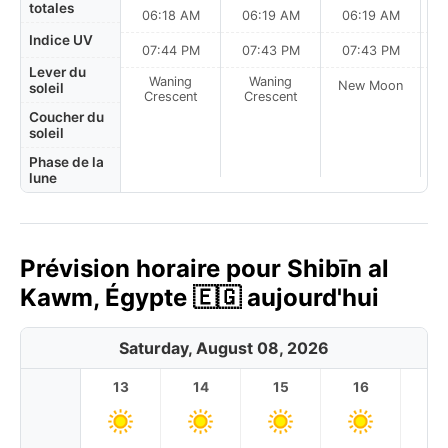
totales
06:18 AM
06:19 AM
06:19 AM
0
Indice UV
07:44 PM
07:43 PM
07:43 PM
Lever du
Waning
Waning
New Moon
N
soleil
Crescent
Crescent
Coucher du
soleil
Phase de la
lune
Prévision horaire pour Shibīn al
Kawm, Égypte 🇪🇬 aujourd'hui
Saturday, August 08, 2026
13
14
15
16
17