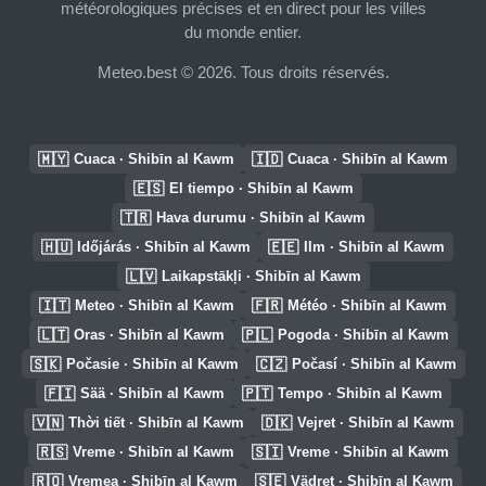
météorologiques précises et en direct pour les villes
du monde entier.
Meteo.best © 2026. Tous droits réservés.
🇲🇾
🇮🇩
Cuaca · Shibīn al Kawm
Cuaca · Shibīn al Kawm
🇪🇸
El tiempo · Shibīn al Kawm
🇹🇷
Hava durumu · Shibīn al Kawm
🇭🇺
🇪🇪
Időjárás · Shibīn al Kawm
Ilm · Shibīn al Kawm
🇱🇻
Laikapstākļi · Shibīn al Kawm
🇮🇹
🇫🇷
Meteo · Shibīn al Kawm
Météo · Shibīn al Kawm
🇱🇹
🇵🇱
Oras · Shibīn al Kawm
Pogoda · Shibīn al Kawm
🇸🇰
🇨🇿
Počasie · Shibīn al Kawm
Počasí · Shibīn al Kawm
🇫🇮
🇵🇹
Sää · Shibīn al Kawm
Tempo · Shibīn al Kawm
🇻🇳
🇩🇰
Thời tiết · Shibīn al Kawm
Vejret · Shibīn al Kawm
🇷🇸
🇸🇮
Vreme · Shibīn al Kawm
Vreme · Shibīn al Kawm
🇷🇴
🇸🇪
Vremea · Shibīn al Kawm
Vädret · Shibīn al Kawm