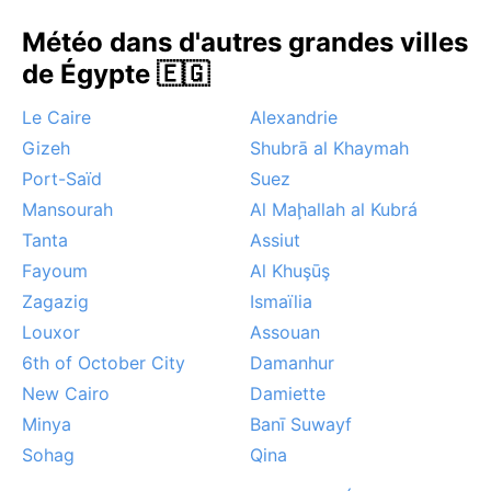
Météo dans d'autres grandes villes
de Égypte 🇪🇬
Le Caire
Alexandrie
Gizeh
Shubrā al Khaymah
Port-Saïd
Suez
Mansourah
Al Maḩallah al Kubrá
Tanta
Assiut
Fayoum
Al Khuşūş
Zagazig
Ismaïlia
Louxor
Assouan
6th of October City
Damanhur
New Cairo
Damiette
Minya
Banī Suwayf
Sohag
Qina