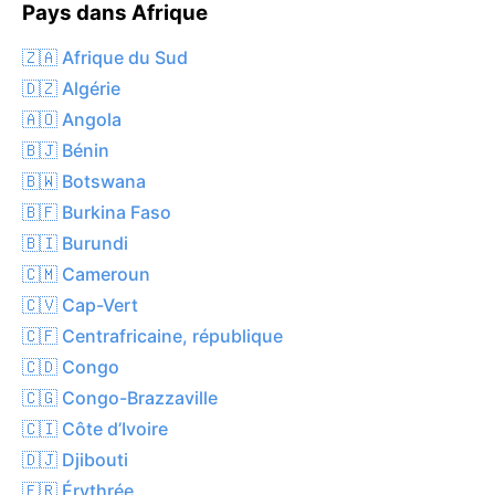
Pays dans Afrique
🇿🇦 Afrique du Sud
🇩🇿 Algérie
🇦🇴 Angola
🇧🇯 Bénin
🇧🇼 Botswana
🇧🇫 Burkina Faso
🇧🇮 Burundi
🇨🇲 Cameroun
🇨🇻 Cap-Vert
🇨🇫 Centrafricaine, république
🇨🇩 Congo
🇨🇬 Congo-Brazzaville
🇨🇮 Côte d’Ivoire
🇩🇯 Djibouti
🇪🇷 Érythrée