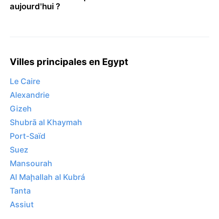
aujourd'hui ?
Villes principales en Egypt
Le Caire
Alexandrie
Gizeh
Shubrā al Khaymah
Port-Saïd
Suez
Mansourah
Al Maḩallah al Kubrá
Tanta
Assiut