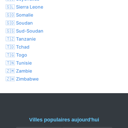
🇸🇱 Sierra Leone
🇸🇴 Somalie
🇸🇩 Soudan
🇸🇸 Sud-Soudan
🇹🇿 Tanzanie
🇹🇩 Tchad
🇹🇬 Togo
🇹🇳 Tunisie
🇿🇲 Zambie
🇿🇼 Zimbabwe
Villes populaires aujourd'hui