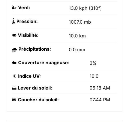
🌬️
Vent:
13.0 kph (310°)
🌡️
Pression:
1007.0 mb
👁️
Visibilité:
10.0 km
🌧️
Précipitations:
0.0 mm
☁️
Couverture nuageuse:
3%
☀️
Indice UV:
10.0
🌅
Lever du soleil:
06:18 AM
🌇
Coucher du soleil:
07:44 PM