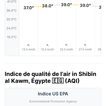
41.0°C
39.0°
39.0°
38.0°
38.
37.0°
36.0°C
30.0°C
24.0°C
19.0°C
↑
↑
↑
↑
13.0 km/h
15.0 km/h
22.0 km/h
27.0 km/h
28.0 
Indice de qualité de l'air in Shibīn
al Kawm, Égypte 🇪🇬 (AQI)
Indice US EPA
Environmental Protection Agency