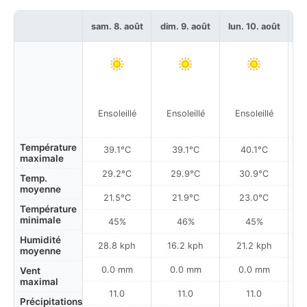
sam. 8. août
dim. 9. août
lun. 10. août
ma
Ensoleillé
Ensoleillé
Ensoleillé
Température
39.1°C
39.1°C
40.1°C
maximale
29.2°C
29.9°C
30.9°C
Temp.
moyenne
21.5°C
21.9°C
23.0°C
Température
minimale
45%
46%
45%
Humidité
28.8 kph
16.2 kph
21.2 kph
moyenne
0.0 mm
0.0 mm
0.0 mm
Vent
maximal
11.0
11.0
11.0
Précipitations