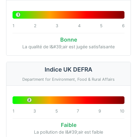
1
1
2
3
4
5
6
Bonne
La qualité de l&#39;air est jugée satisfaisante
Indice UK DEFRA
Department for Environment, Food & Rural Affairs
2
1
3
5
7
9
10
Faible
La pollution de l&#39;air est faible