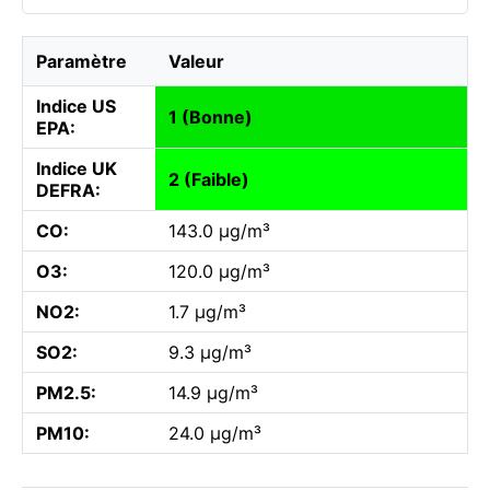
Paramètre
Valeur
Indice US
1 (Bonne)
EPA:
Indice UK
2 (Faible)
DEFRA:
CO:
143.0 µg/m³
O3:
120.0 µg/m³
NO2:
1.7 µg/m³
SO2:
9.3 µg/m³
PM2.5:
14.9 µg/m³
PM10:
24.0 µg/m³