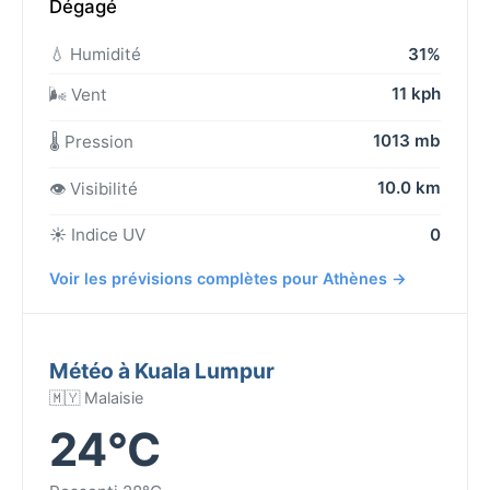
Dégagé
💧 Humidité
31%
11 kph
🌬️ Vent
1013 mb
🌡️ Pression
10.0 km
👁️ Visibilité
☀️ Indice UV
0
Voir les prévisions complètes pour Athènes →
Météo à Kuala Lumpur
🇲🇾 Malaisie
24°C