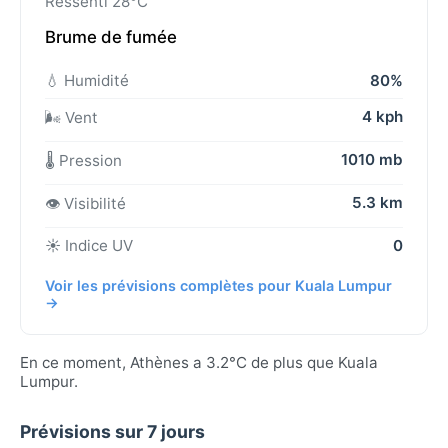
Ressenti 28°C
Brume de fumée
💧 Humidité
80%
4 kph
🌬️ Vent
1010 mb
🌡️ Pression
5.3 km
👁️ Visibilité
☀️ Indice UV
0
Voir les prévisions complètes pour Kuala Lumpur
→
En ce moment, Athènes a 3.2°C de plus que Kuala
Lumpur.
Prévisions sur 7 jours