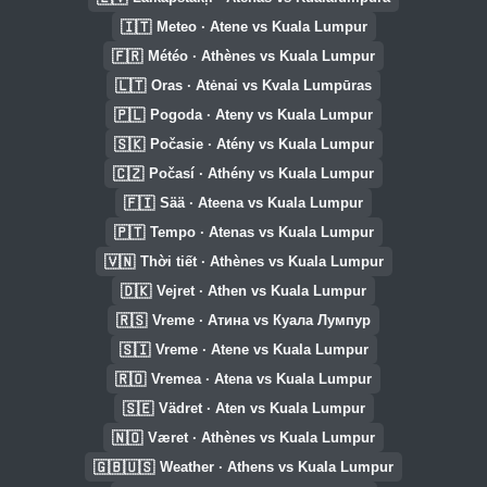
🇮🇹
Meteo · Atene vs Kuala Lumpur
🇫🇷
Météo · Athènes vs Kuala Lumpur
🇱🇹
Oras · Atėnai vs Kvala Lumpūras
🇵🇱
Pogoda · Ateny vs Kuala Lumpur
🇸🇰
Počasie · Atény vs Kuala Lumpur
🇨🇿
Počasí · Athény vs Kuala Lumpur
🇫🇮
Sää · Ateena vs Kuala Lumpur
🇵🇹
Tempo · Atenas vs Kuala Lumpur
🇻🇳
Thời tiết · Athènes vs Kuala Lumpur
🇩🇰
Vejret · Athen vs Kuala Lumpur
🇷🇸
Vreme · Атина vs Куала Лумпур
🇸🇮
Vreme · Atene vs Kuala Lumpur
🇷🇴
Vremea · Atena vs Kuala Lumpur
🇸🇪
Vädret · Aten vs Kuala Lumpur
🇳🇴
Været · Athènes vs Kuala Lumpur
🇬🇧🇺🇸
Weather · Athens vs Kuala Lumpur