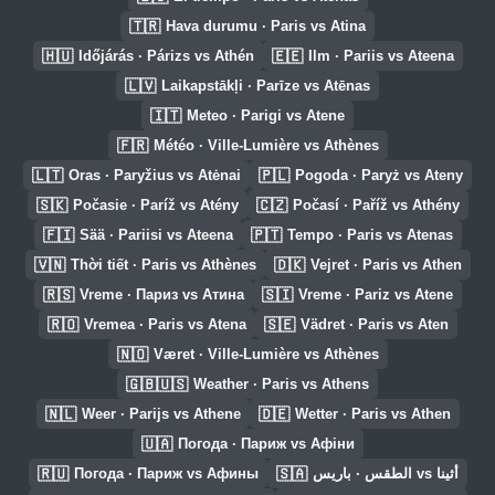
🇹🇷
Hava durumu · Paris vs Atina
🇭🇺
🇪🇪
Időjárás · Párizs vs Athén
Ilm · Pariis vs Ateena
🇱🇻
Laikapstākļi · Parīze vs Atēnas
🇮🇹
Meteo · Parigi vs Atene
🇫🇷
Météo · Ville-Lumière vs Athènes
🇱🇹
🇵🇱
Oras · Paryžius vs Atėnai
Pogoda · Paryż vs Ateny
🇸🇰
🇨🇿
Počasie · Paríž vs Atény
Počasí · Paříž vs Athény
🇫🇮
🇵🇹
Sää · Pariisi vs Ateena
Tempo · Paris vs Atenas
🇻🇳
🇩🇰
Thời tiết · Paris vs Athènes
Vejret · Paris vs Athen
🇷🇸
🇸🇮
Vreme · Париз vs Атина
Vreme · Pariz vs Atene
🇷🇴
🇸🇪
Vremea · Paris vs Atena
Vädret · Paris vs Aten
🇳🇴
Været · Ville-Lumière vs Athènes
🇬🇧🇺🇸
Weather · Paris vs Athens
🇳🇱
🇩🇪
Weer · Parijs vs Athene
Wetter · Paris vs Athen
🇺🇦
Погода · Париж vs Афіни
🇷🇺
🇸🇦
Погода · Париж vs Афины
الطقس · باريس vs أثينا