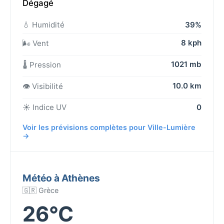
Dégagé
💧 Humidité
39%
8 kph
🌬️ Vent
1021 mb
🌡️ Pression
10.0 km
👁️ Visibilité
☀️ Indice UV
0
Voir les prévisions complètes pour Ville-Lumière
→
Météo à Athènes
🇬🇷 Grèce
26°C