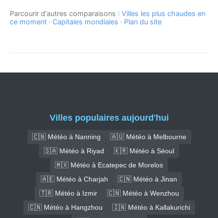
Parcourir d'autres comparaisons :
Villes les plus chaudes en
ce moment
·
Capitales mondiales
·
Plan du site
Villes populaires aujourd'hui
🇨🇳 Météo à Nanning
🇦🇺 Météo à Melbourne
🇸🇦 Météo à Riyad
🇰🇷 Météo à Séoul
🇲🇽 Météo à Ecatepec de Morelos
🇦🇪 Météo à Charjah
🇨🇳 Météo à Jinan
🇹🇷 Météo à Izmir
🇨🇳 Météo à Wenzhou
🇨🇳 Météo à Hangzhou
🇮🇳 Météo à Kallakurichi