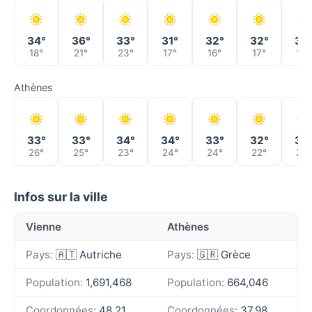
34°
36°
33°
31°
32°
32°
35
18°
21°
23°
17°
16°
17°
19°
Athènes
33°
33°
34°
34°
33°
32°
30
26°
25°
23°
24°
24°
22°
22°
Infos sur la ville
Vienne
Athènes
Pays:
🇦🇹 Autriche
Pays:
🇬🇷 Grèce
Population:
1,691,468
Population:
664,046
Coordonnées:
48.21,
Coordonnées:
37.98,