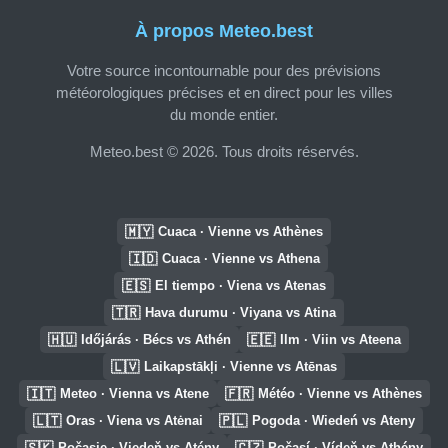
À propos Meteo.best
Votre source incontournable pour des prévisions
météorologiques précises et en direct pour les villes
du monde entier.
Meteo.best © 2026. Tous droits réservés.
🇲🇾
Cuaca · Vienne vs Athènes
🇮🇩
Cuaca · Vienne vs Athena
🇪🇸
El tiempo · Viena vs Atenas
🇹🇷
Hava durumu · Viyana vs Atina
🇭🇺
🇪🇪
Időjárás · Bécs vs Athén
Ilm · Viin vs Ateena
🇱🇻
Laikapstākļi · Vienne vs Atēnas
🇮🇹
🇫🇷
Meteo · Vienna vs Atene
Météo · Vienne vs Athènes
🇱🇹
🇵🇱
Oras · Viena vs Atėnai
Pogoda · Wiedeń vs Ateny
🇸🇰
🇨🇿
Počasie · Viedeň vs Atény
Počasí · Vídeň vs Athény