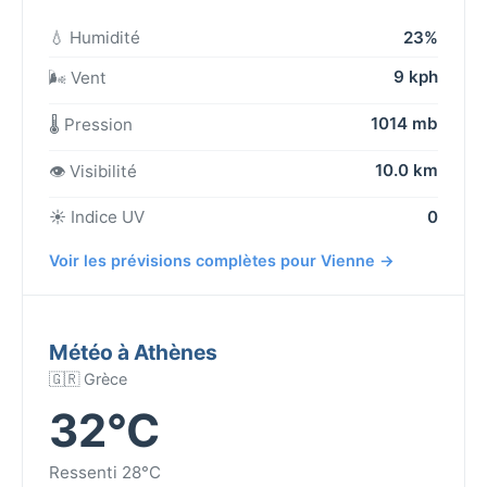
💧 Humidité
23%
9 kph
🌬️ Vent
1014 mb
🌡️ Pression
10.0 km
👁️ Visibilité
☀️ Indice UV
0
Voir les prévisions complètes pour Vienne →
Météo à Athènes
🇬🇷 Grèce
32°C
Ressenti 28°C