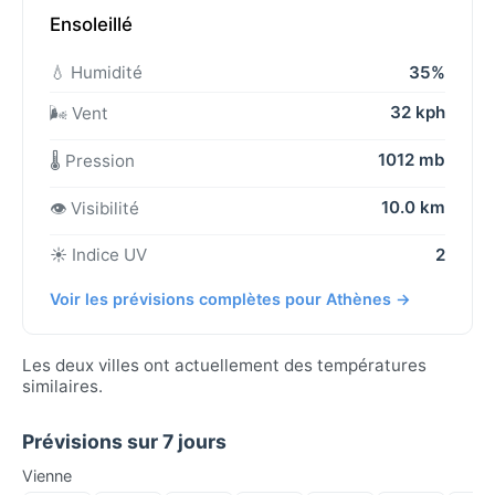
Ensoleillé
💧 Humidité
35%
32 kph
🌬️ Vent
1012 mb
🌡️ Pression
10.0 km
👁️ Visibilité
☀️ Indice UV
2
Voir les prévisions complètes pour Athènes →
Les deux villes ont actuellement des températures
similaires.
Prévisions sur 7 jours
Vienne