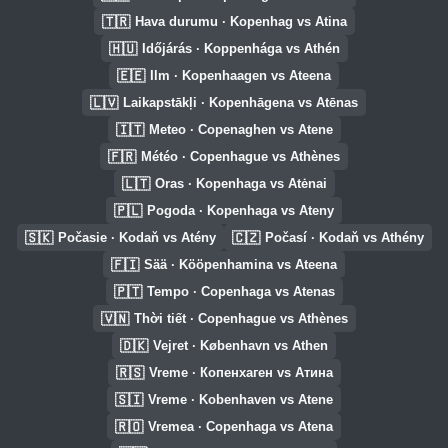
🇹🇷
Hava durumu · Kopenhag vs Atina
🇭🇺
Időjárás · Koppenhága vs Athén
🇪🇪
Ilm · Kopenhaagen vs Ateena
🇱🇻
Laikapstākļi · Kopenhāgena vs Atēnas
🇮🇹
Meteo · Copenaghen vs Atene
🇫🇷
Météo · Copenhague vs Athènes
🇱🇹
Oras · Kopenhaga vs Atėnai
🇵🇱
Pogoda · Kopenhaga vs Ateny
🇸🇰
🇨🇿
Počasie · Kodaň vs Atény
Počasí · Kodaň vs Athény
🇫🇮
Sää · Kööpenhamina vs Ateena
🇵🇹
Tempo · Copenhaga vs Atenas
🇻🇳
Thời tiết · Copenhague vs Athènes
🇩🇰
Vejret · København vs Athen
🇷🇸
Vreme · Копенхаген vs Атина
🇸🇮
Vreme · Kobenhaven vs Atene
🇷🇴
Vremea · Copenhaga vs Atena