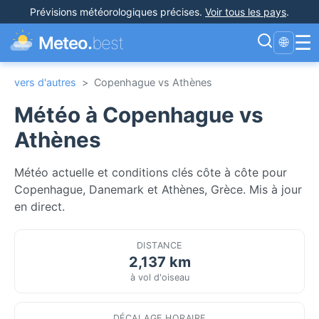
Prévisions météorologiques précises
.
Voir tous les pays
.
☰
Meteo.
best
🌐
vers d'autres
>
Copenhague vs Athènes
Météo à Copenhague vs
Athènes
Météo actuelle et conditions clés côte à côte pour
Copenhague, Danemark et Athènes, Grèce. Mis à jour
en direct.
DISTANCE
2,137 km
à vol d'oiseau
DÉCALAGE HORAIRE