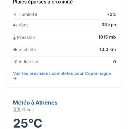
Pluies éparses à proximité
💧 Humidité
72%
33 kph
🌬️ Vent
1015 mb
🌡️ Pression
10.0 km
👁️ Visibilité
☀️ Indice UV
0
Voir les prévisions complètes pour Copenhague
→
Météo à Athènes
🇬🇷 Grèce
25°C