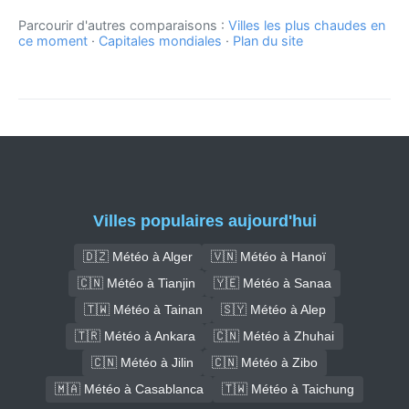
Parcourir d'autres comparaisons :
Villes les plus chaudes en
ce moment
·
Capitales mondiales
·
Plan du site
Villes populaires aujourd'hui
🇩🇿 Météo à Alger
🇻🇳 Météo à Hanoï
🇨🇳 Météo à Tianjin
🇾🇪 Météo à Sanaa
🇹🇼 Météo à Tainan
🇸🇾 Météo à Alep
🇹🇷 Météo à Ankara
🇨🇳 Météo à Zhuhai
🇨🇳 Météo à Jilin
🇨🇳 Météo à Zibo
🇲🇦 Météo à Casablanca
🇹🇼 Météo à Taichung