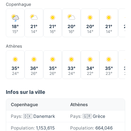
Copenhague
18°
21°
21°
20°
20°
21°
22
15°
14°
16°
16°
14°
14°
17°
Athènes
35°
36°
35°
33°
34°
35°
34
24°
26°
26°
24°
22°
23°
22°
Infos sur la ville
Copenhague
Athènes
Pays:
🇩🇰 Danemark
Pays:
🇬🇷 Grèce
Population:
1,153,615
Population:
664,046