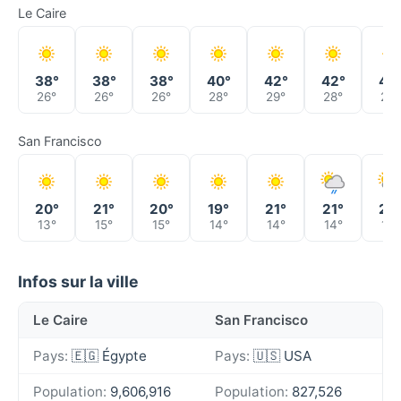
Le Caire
38°
38°
38°
40°
42°
42°
40
26°
26°
26°
28°
29°
28°
28°
San Francisco
20°
21°
20°
19°
21°
21°
20
13°
15°
15°
14°
14°
14°
15°
Infos sur la ville
Le Caire
San Francisco
Pays:
🇪🇬 Égypte
Pays:
🇺🇸 USA
Population:
9,606,916
Population:
827,526