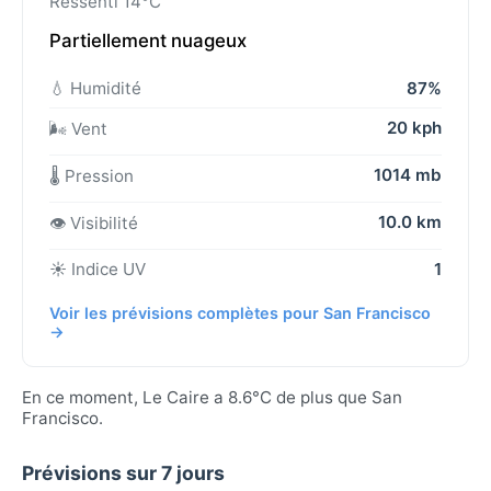
Ressenti 14°C
Partiellement nuageux
💧 Humidité
87%
20 kph
🌬️ Vent
1014 mb
🌡️ Pression
10.0 km
👁️ Visibilité
☀️ Indice UV
1
Voir les prévisions complètes pour San Francisco
→
En ce moment, Le Caire a 8.6°C de plus que San
Francisco.
Prévisions sur 7 jours