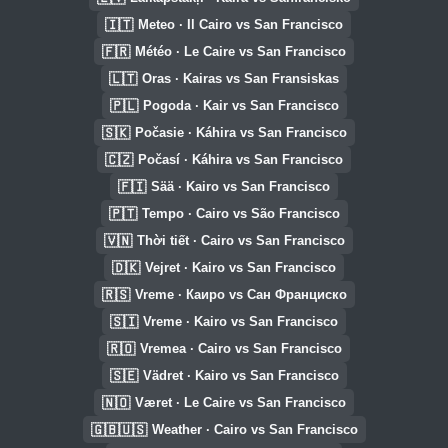
🇮🇹
Meteo · Il Cairo vs San Francisco
🇫🇷
Météo · Le Caire vs San Francisco
🇱🇹
Oras · Kairas vs San Fransiskas
🇵🇱
Pogoda · Kair vs San Francisco
🇸🇰
Počasie · Káhira vs San Francisco
🇨🇿
Počasí · Káhira vs San Francisco
🇫🇮
Sää · Kairo vs San Francisco
🇵🇹
Tempo · Cairo vs São Francisco
🇻🇳
Thời tiết · Cairo vs San Francisco
🇩🇰
Vejret · Kairo vs San Francisco
🇷🇸
Vreme · Каиро vs Сан Франциско
🇸🇮
Vreme · Kairo vs San Francisco
🇷🇴
Vremea · Cairo vs San Francisco
🇸🇪
Vädret · Kairo vs San Francisco
🇳🇴
Været · Le Caire vs San Francisco
🇬🇧🇺🇸
Weather · Cairo vs San Francisco