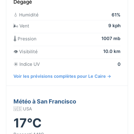
Dégagé
💧 Humidité
61%
9 kph
🌬️ Vent
1007 mb
🌡️ Pression
10.0 km
👁️ Visibilité
☀️ Indice UV
0
Voir les prévisions complètes pour Le Caire →
Météo à San Francisco
🇺🇸 USA
17°C