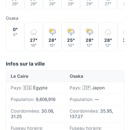
26°
26°
28°
29°
29°
27°
27°
Osaka
0°
0°
27°
28°
25°
28°
28°
30
16°
15°
10°
12°
12°
13°
Infos sur la ville
Le Caire
Osaka
Pays:
🇪🇬 Égypte
Pays:
🇯🇵 Japon
Population:
9,606,916
Population:
—
Coordonnées:
30.06,
Coordonnées:
35.95,
31.25
137.27
Fuseau horaire:
Fuseau horaire: