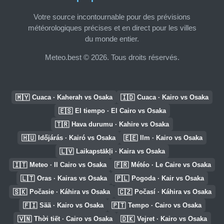
Votre source incontournable pour des prévisions
météorologiques précises et en direct pour les villes
du monde entier.
Meteo.best © 2026. Tous droits réservés.
🇲🇾
🇮🇩
Cuaca · Kaherah vs Osaka
Cuaca · Kairo vs Osaka
🇪🇸
El tiempo · El Cairo vs Osaka
🇹🇷
Hava durumu · Kahire vs Osaka
🇭🇺
🇪🇪
Időjárás · Kairó vs Osaka
Ilm · Kairo vs Osaka
🇱🇻
Laikapstākļi · Kaira vs Osaka
🇮🇹
🇫🇷
Meteo · Il Cairo vs Osaka
Météo · Le Caire vs Osaka
🇱🇹
🇵🇱
Oras · Kairas vs Osaka
Pogoda · Kair vs Osaka
🇸🇰
🇨🇿
Počasie · Káhira vs Osaka
Počasí · Káhira vs Osaka
🇫🇮
🇵🇹
Sää · Kairo vs Osaka
Tempo · Cairo vs Osaka
🇻🇳
🇩🇰
Thời tiết · Cairo vs Osaka
Vejret · Kairo vs Osaka