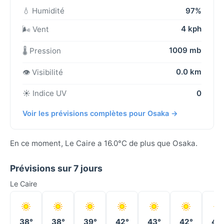
💧 Humidité
97%
4 kph
🌬️ Vent
1009 mb
🌡️ Pression
0.0 km
👁️ Visibilité
☀️ Indice UV
0
Voir les prévisions complètes pour Osaka →
En ce moment, Le Caire a 16.0°C de plus que Osaka.
Prévisions sur 7 jours
Le Caire
38°
38°
39°
42°
43°
42°
40