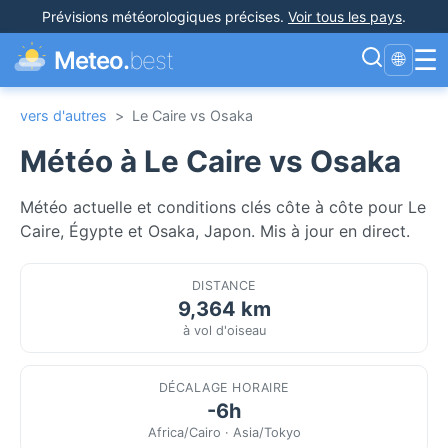
Prévisions météorologiques précises
.
Voir tous les pays
.
☰
Meteo.
best
🌐
vers d'autres
>
Le Caire vs Osaka
Météo à Le Caire vs Osaka
Météo actuelle et conditions clés côte à côte pour Le
Caire, Égypte et Osaka, Japon. Mis à jour en direct.
DISTANCE
9,364 km
à vol d'oiseau
DÉCALAGE HORAIRE
-6h
Africa/Cairo · Asia/Tokyo