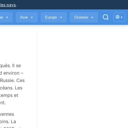
 les pays
.
🌐
que
Asie
Europe
Océanie
▾
▼
▼
▼
▼
ués. Il se
d environ –
 Russie. Ces
océans. Les
ntemps et
nt.
oyennes
oins. La