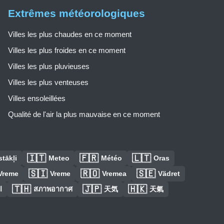
Extrêmes météorologiques
Villes les plus chaudes en ce moment
Villes les plus froides en ce moment
Villes les plus pluvieuses
Villes les plus venteuses
Villes ensoleillées
Qualité de l'air la plus mauvaise en ce moment
🇮🇹
🇫🇷
🇱🇹
tākļi
Meteo
Météo
Oras
🇸🇮
🇷🇴
🇸🇪
Vreme
Vreme
Vremea
Vädret
🇹🇭
🇯🇵
🇭🇰
ا
สภาพอากาศ
天気
天氣