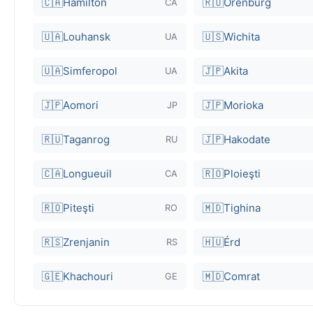
🇨🇦
Hamilton
🇷🇺
Orenburg
CA
🇺🇦
Louhansk
🇺🇸
Wichita
UA
🇺🇦
Simferopol
🇯🇵
Akita
UA
🇯🇵
Aomori
🇯🇵
Morioka
JP
🇷🇺
Taganrog
🇯🇵
Hakodate
RU
🇨🇦
Longueuil
🇷🇴
Ploieşti
CA
🇷🇴
Piteşti
🇲🇩
Tighina
RO
🇷🇸
Zrenjanin
🇭🇺
Érd
RS
🇬🇪
Khachouri
🇲🇩
Comrat
GE