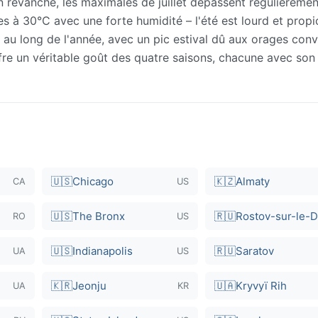
 revanche, les maximales de juillet dépassent régulièremen
s à 30°C avec une forte humidité – l'été est lourd et propi
t au long de l'année, avec un pic estival dû aux orages conv
re un véritable goût des quatre saisons, chacune avec son
🇺🇸
Chicago
🇰🇿
Almaty
CA
US
🇺🇸
The Bronx
🇷🇺
Rostov-sur-le-
RO
US
🇺🇸
Indianapolis
🇷🇺
Saratov
UA
US
🇰🇷
Jeonju
🇺🇦
Kryvyï Rih
UA
KR