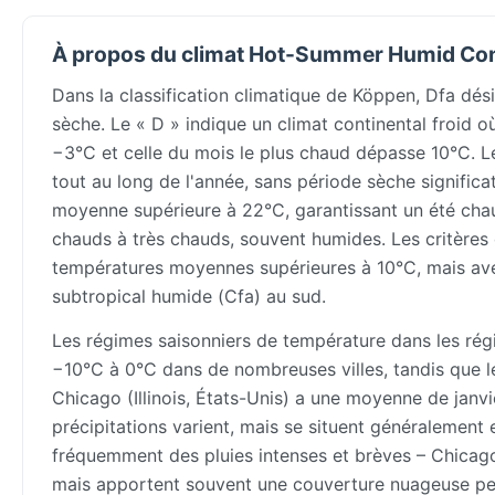
À propos du climat Hot-Summer Humid Con
Dans la classification climatique de Köppen, Dfa dés
sèche. Le « D » indique un climat continental froid o
−3°C et celle du mois le plus chaud dépasse 10°C. Le 
tout au long de l'année, sans période sèche significat
moyenne supérieure à 22°C, garantissant un été cha
chauds à très chauds, souvent humides. Les critères
températures moyennes supérieures à 10°C, mais avec
subtropical humide (Cfa) au sud.
Les régimes saisonniers de température dans les rég
−10°C à 0°C dans de nombreuses villes, tandis que l
Chicago (Illinois, États-Unis) a une moyenne de janv
précipitations varient, mais se situent généralement
fréquemment des pluies intenses et brèves – Chicago 
mais apportent souvent une couverture nuageuse per