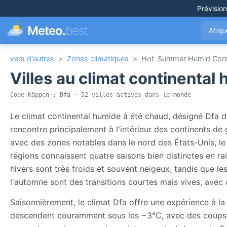
Prévisio
Meteo.
best
Afriq
vers d'autres
>
Zones climatiques
>
Hot-Summer Humid Conti
Villes au climat continental
Code Köppen :
Dfa
· 52 villes actives dans le monde
Le climat continental humide à été chaud, désigné Dfa d
rencontre principalement à l'intérieur des continents de
avec des zones notables dans le nord des États-Unis, le 
régions connaissent quatre saisons bien distinctes en r
hivers sont très froids et souvent neigeux, tandis que l
l'automne sont des transitions courtes mais vives, avec 
Saisonnièrement, le climat Dfa offre une expérience à la
descendent couramment sous les −3°C, avec des coups d