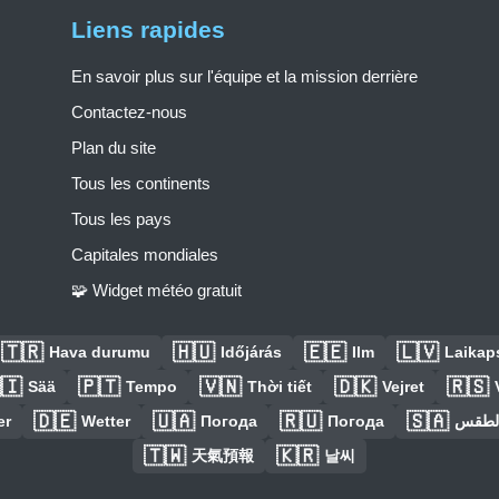
Liens rapides
En savoir plus sur l'équipe et la mission derrière
Contactez-nous
Plan du site
Tous les continents
Tous les pays
Capitales mondiales
🧩 Widget météo gratuit
🇹🇷
🇭🇺
🇪🇪
🇱🇻
Hava durumu
Időjárás
Ilm
Laikaps
🇮
🇵🇹
🇻🇳
🇩🇰
🇷🇸
Sää
Tempo
Thời tiết
Vejret
🇩🇪
🇺🇦
🇷🇺
🇸🇦
er
Wetter
Погода
Погода
الطق
🇹🇼
🇰🇷
天氣預報
날씨