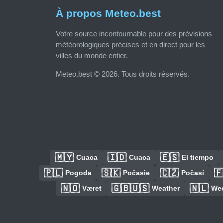
À propos Meteo.best
Votre source incontournable pour des prévisions
météorologiques précises et en direct pour les
villes du monde entier.
Meteo.best © 2026. Tous droits réservés.
🇲🇾
🇮🇩
🇪🇸
Cuaca
Cuaca
El tiempo
🇵🇱
🇸🇰
🇨🇿

Pogoda
Počasie
Počasí
🇳🇴
🇬🇧🇺🇸
🇳🇱
Været
Weather
We