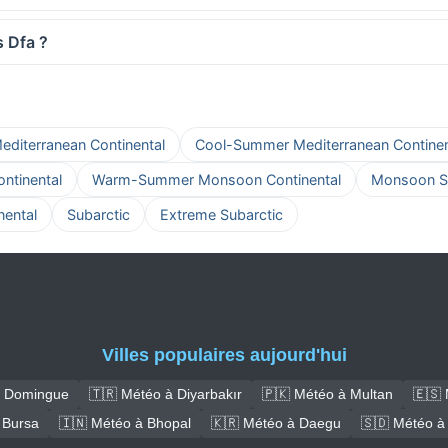
s Dfa ?
iterranean Continental
Cool-Summer Mediterranean Continen
tinental
Warm-Summer Monsoon Continental
Monsoon S
ental
Subarctic
Extreme Subarctic
Villes populaires aujourd'hui
t Domingue
🇹🇷 Météo à Diyarbakır
🇵🇰 Météo à Multan
🇪🇸 
 Bursa
🇮🇳 Météo à Bhopal
🇰🇷 Météo à Daegu
🇸🇩 Météo à