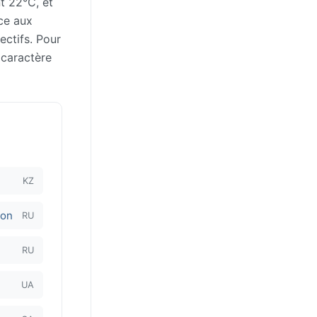
t 22°C, et
ce aux
ectifs. Pour
 caractère
KZ
Don
RU
RU
UA