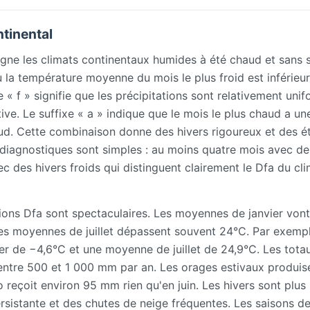
tinental
igne les climats continentaux humides à été chaud et sans 
ù la température moyenne du mois le plus froid est inférieu
« f » signifie que les précipitations sont relativement uni
ive. Le suffixe « a » indique que le mois le plus chaud a un
ud. Cette combinaison donne des hivers rigoureux et des é
 diagnostiques sont simples : au moins quatre mois avec de
 des hivers froids qui distinguent clairement le Dfa du cli
ions Dfa sont spectaculaires. Les moyennes de janvier von
es moyennes de juillet dépassent souvent 24°C. Par exempl
ier de −4,6°C et une moyenne de juillet de 24,9°C. Les tota
 entre 500 et 1 000 mm par an. Les orages estivaux produis
reçoit environ 95 mm rien qu'en juin. Les hivers sont plus
sistante et des chutes de neige fréquentes. Les saisons d