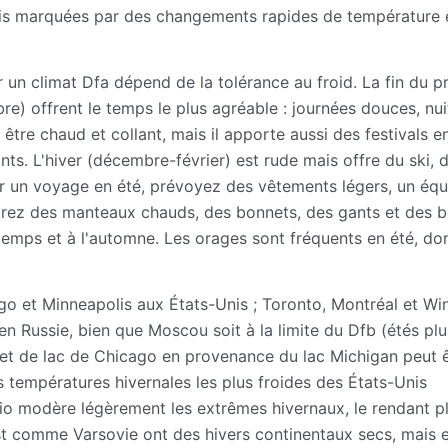
mais marquées par des changements rapides de température 
ir un climat Dfa dépend de la tolérance au froid. La fin du 
e) offrent le temps le plus agréable : journées douces, nui
t être chaud et collant, mais il apporte aussi des festivals e
ts. L'hiver (décembre-février) est rude mais offre du ski, d
Pour un voyage en été, prévoyez des vêtements légers, un éq
réparez des manteaux chauds, des bonnets, des gants et des 
temps et à l'automne. Les orages sont fréquents en été, do
ago et Minneapolis aux États-Unis ; Toronto, Montréal et Wi
 Russie, bien que Moscou soit à la limite du Dfb (étés plus
ffet de lac de Chicago en provenance du lac Michigan peut 
s températures hivernales les plus froides des États-Unis
ario modère légèrement les extrêmes hivernaux, le rendant p
l'Est comme Varsovie ont des hivers continentaux secs, mais 