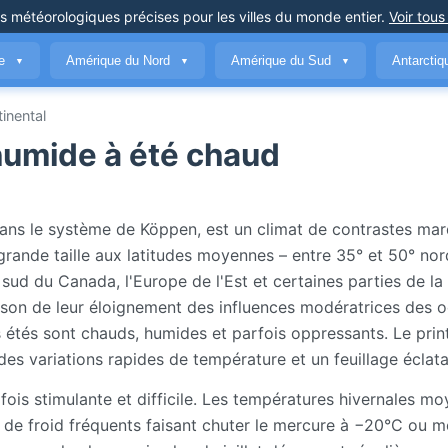
ns météorologiques précises
pour les villes du monde entier
.
Voir tous
ue
Amérique du Nord
Amérique du Sud
Antarcti
▼
▼
▼
nental
 humide à été chaud
ans le système de Köppen, est un climat de contrastes marq
 grande taille aux latitudes moyennes – entre 35° et 50° nor
sud du Canada, l'Europe de l'Est et certaines parties de la
aison de leur éloignement des influences modératrices des 
es étés sont chauds, humides et parfois oppressants. Le pri
des variations rapides de température et un feuillage éclata
 fois stimulante et difficile. Les températures hivernales m
e froid fréquents faisant chuter le mercure à −20°C ou m