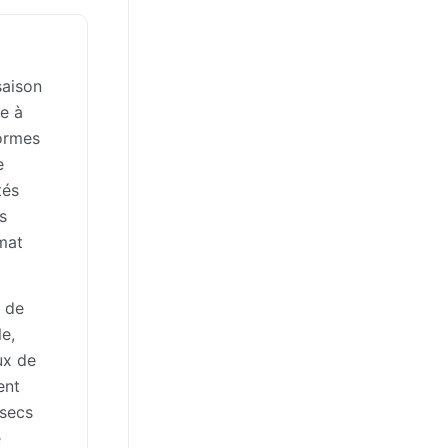
saison
re à
formes
e
tés
s
mat
t de
e,
ux de
ent
 secs
e