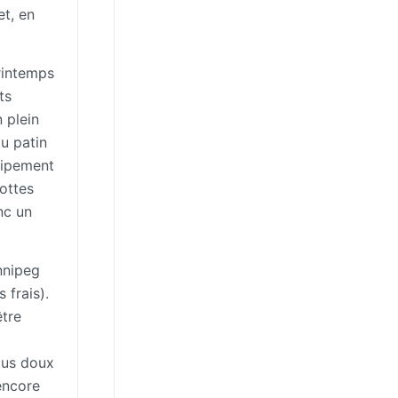
et, en
printemps
ts
n plein
u patin
uipement
bottes
nc un
nnipeg
 frais).
être
lus doux
encore