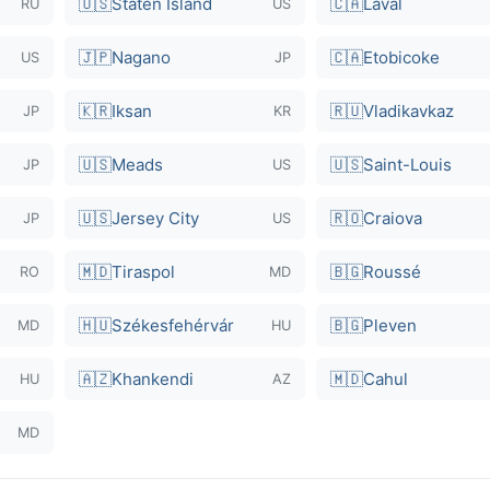
🇺🇸
Staten Island
🇨🇦
Laval
RU
US
🇯🇵
Nagano
🇨🇦
Etobicoke
US
JP
🇰🇷
Iksan
🇷🇺
Vladikavkaz
JP
KR
🇺🇸
Meads
🇺🇸
Saint-Louis
JP
US
🇺🇸
Jersey City
🇷🇴
Craiova
JP
US
🇲🇩
Tiraspol
🇧🇬
Roussé
RO
MD
🇭🇺
Székesfehérvár
🇧🇬
Pleven
MD
HU
🇦🇿
Khankendi
🇲🇩
Cahul
HU
AZ
MD