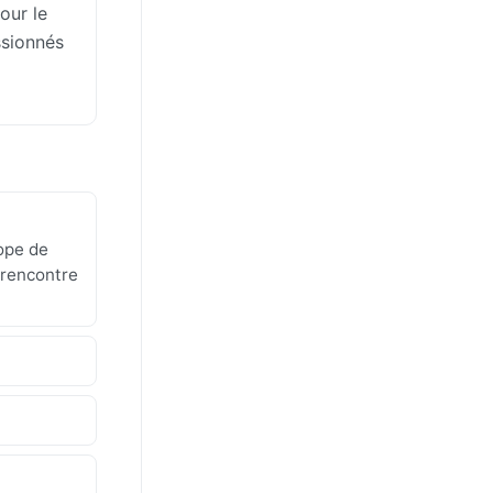
our le
ssionnés
rope de
 rencontre