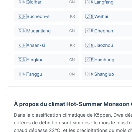
🇨🇳
Qiqihar
🇨🇳
Langfang
CN
🇰🇷
Bucheon-si
🇨🇳
Weihai
KR
🇨🇳
Mudanjiang
🇰🇷
Cheonan
CN
🇰🇷
Ansan-si
🇨🇳
Jiaozhou
KR
🇨🇳
Yingkou
🇰🇵
Hamhung
CN
🇨🇳
Tanggu
🇨🇳
Shangluo
CN
À propos du climat Hot-Summer Monsoon 
Dans la classification climatique de Köppen, Dwa dés
critères de définition sont simples : le mois le plus 
chaud dépasse 22°C, et les précipitations du mois d'