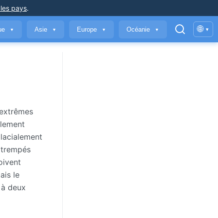
 les pays
.
🌐
que
Asie
Europe
Océanie
▾
▼
▼
▼
▼
'extrêmes
alement
glacialement
t trempés
oivent
ais le
 à deux