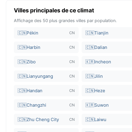
Villes principales de ce climat
Affichage des 50 plus grandes villes par population.
🇨🇳
Pékin
🇨🇳
Tianjin
CN
🇨🇳
Harbin
🇨🇳
Dalian
CN
🇨🇳
Zibo
🇰🇷
Incheon
CN
🇨🇳
Lianyungang
🇨🇳
Jilin
CN
🇨🇳
Handan
🇨🇳
Heze
CN
🇨🇳
Changzhi
🇰🇷
Suwon
CN
🇨🇳
Zhu Cheng City
🇨🇳
Laiwu
CN