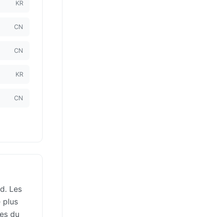
KR
CN
CN
KR
CN
d. Les
e plus
les du