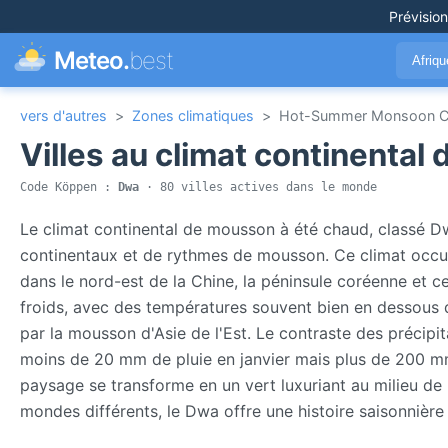
Prévisio
Meteo.
best
Afriq
vers d'autres
>
Zones climatiques
>
Hot-Summer Monsoon Co
Villes au climat continenta
Code Köppen :
Dwa
· 80 villes actives dans le monde
Le climat continental de mousson à été chaud, classé 
continentaux et de rythmes de mousson. Ce climat occup
dans le nord-est de la Chine, la péninsule coréenne et c
froids, avec des températures souvent bien en dessous 
par la mousson d'Asie de l'Est. Le contraste des précipit
moins de 20 mm de pluie en janvier mais plus de 200 mm e
paysage se transforme en un vert luxuriant au milieu de 
mondes différents, le Dwa offre une histoire saisonnière