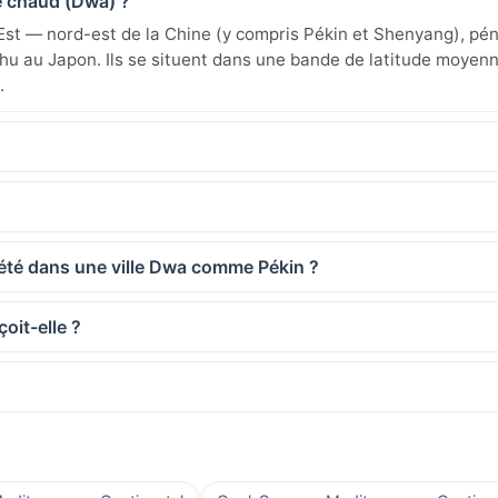
é chaud (Dwa) ?
'Est — nord-est de la Chine (y compris Pékin et Shenyang), pén
u au Japon. Ils se situent dans une bande de latitude moyenne
.
d'été dans une ville Dwa comme Pékin ?
oit-elle ?