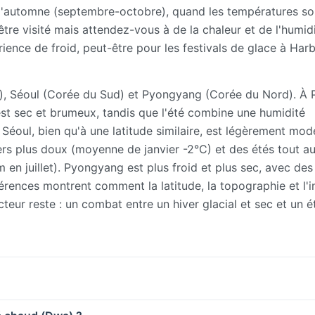
u l'automne (septembre-octobre), quand les températures so
être visité mais attendez-vous à de la chaleur et de l'humidi
rience de froid, peut-être pour les festivals de glace à Harb
e), Séoul (Corée du Sud) et Pyongyang (Corée du Nord). À P
est sec et brumeux, tandis que l'été combine une humidité
 Séoul, bien qu'à une latitude similaire, est légèrement mod
rs plus doux (moyenne de janvier -2°C) et des étés tout au
en juillet). Pyongyang est plus froid et plus sec, avec des
rences montrent comment la latitude, la topographie et l'i
teur reste : un combat entre un hiver glacial et sec et un é