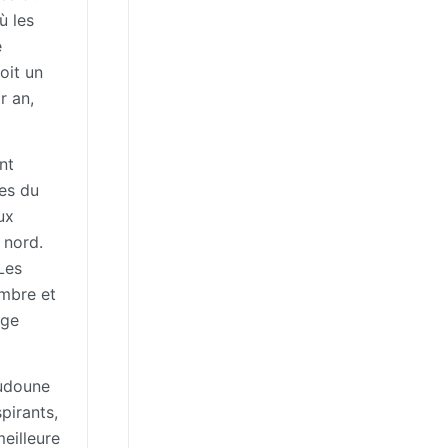
ù les
e
oit un
r an,
nt
les du
ux
 nord.
Les
embre et
age
oudoune
pirants,
eilleure