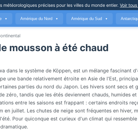
ns météorologiques précises
pour les villes du monde entier
.
Voir tous
ue
Amérique du Nord
Amérique du Sud
Antarcti
▼
▼
▼
ntinental
l de mousson à été chaud
Dwa dans le système de Köppen, est un mélange fascinant d
e une bande relativement étroite en Asie de l'Est, princip
ertaines parties du nord du Japon. Les hivers sont secs et 
de zéro, tandis que les étés deviennent chauds, humides e
ations entre les saisons est frappant : certains endroits reç
n juillet. Les chutes de neige sont fréquentes en hiver, m
l'été. Pour quiconque est curieux d'un climat qui ressemble
 dramatique.