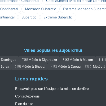
iterranean Continental
Cool-Summer Mediterranean Continen
ontinental
Monsoon Subarctic
Extreme Monsoon Subarct
tinental
Subarctic
Extreme Subarctic
Villes populaires aujourd'hui
t Domingue
🇹🇷 Météo à Diyarbakır
🇵🇰 Météo à Multan
🇪🇸 
 Bursa
🇮🇳 Météo à Bhopal
🇰🇷 Météo à Daegu
🇸🇩 Météo à
Liens rapides
En savoir plus sur l'équipe et la mission derrière
Contactez-nous
Plan du site