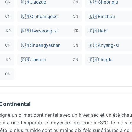
🇨🇳
Jiaozuo
🇰🇷
Cheongju
CN
CN
🇨🇳
Qinhuangdao
🇨🇳
Binzhou
CN
CN
🇰🇷
Hwaseong-si
🇨🇳
Hebi
KR
KR
🇨🇳
Shuangyashan
🇰🇷
Anyang-si
CN
CN
🇨🇳
Jiamusi
🇨🇳
Pingdu
KP
CN
CN
Continental
igne un climat continental avec un hiver sec et un été chau
froid a une température moyenne inférieure à -3°C, le mois l
été le plus humide sont au moins dix fois supérieures à cel