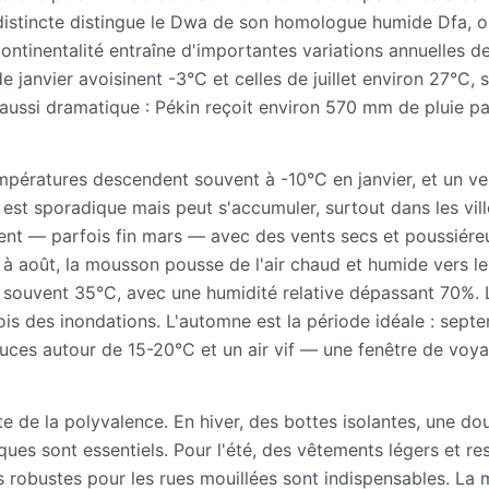
 distincte distingue le Dwa de son homologue humide Dfa, o
ontinentalité entraîne d'importantes variations annuelles d
anvier avoisinent -3°C et celles de juillet environ 27°C, s
ussi dramatique : Pékin reçoit environ 570 mm de pluie pa
 températures descendent souvent à -10°C en janvier, et un ve
 est sporadique mais peut s'accumuler, surtout dans les vil
nt — parfois fin mars — avec des vents secs et poussiére
n à août, la mousson pousse de l'air chaud et humide vers le
 souvent 35°C, avec une humidité relative dépassant 70%. 
ois des inondations. L'automne est la période idéale : sept
uces autour de 15-20°C et un air vif — une fenêtre de voy
e de la polyvalence. En hiver, des bottes isolantes, une d
es sont essentiels. Pour l'été, des vêtements légers et res
s robustes pour les rues mouillées sont indispensables. La m