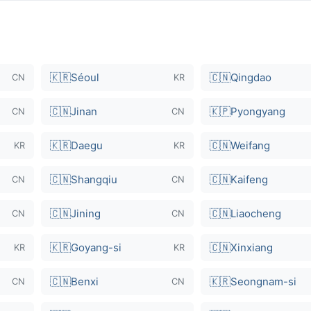
🇰🇷
Séoul
🇨🇳
Qingdao
CN
KR
🇨🇳
Jinan
🇰🇵
Pyongyang
CN
CN
🇰🇷
Daegu
🇨🇳
Weifang
KR
KR
🇨🇳
Shangqiu
🇨🇳
Kaifeng
CN
CN
🇨🇳
Jining
🇨🇳
Liaocheng
CN
CN
🇰🇷
Goyang-si
🇨🇳
Xinxiang
KR
KR
🇨🇳
Benxi
🇰🇷
Seongnam-si
CN
CN