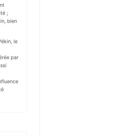
nt
té ;
in, bien
ékin, le
érée par
ssi
nfluence
té