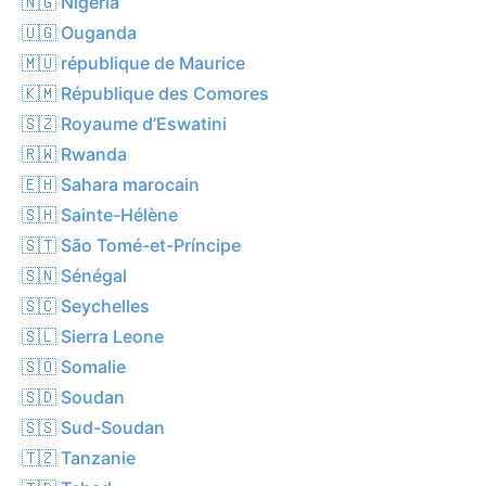
🇳🇬 Nigeria
🇺🇬 Ouganda
🇲🇺 république de Maurice
🇰🇲 République des Comores
🇸🇿 Royaume d’Eswatini
🇷🇼 Rwanda
🇪🇭 Sahara marocain
🇸🇭 Sainte-Hélène
🇸🇹 São Tomé-et-Príncipe
🇸🇳 Sénégal
🇸🇨 Seychelles
🇸🇱 Sierra Leone
🇸🇴 Somalie
🇸🇩 Soudan
🇸🇸 Sud-Soudan
🇹🇿 Tanzanie