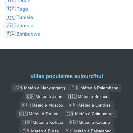
🇹🇩 Tchad
🇹🇬 Togo
🇹🇳 Tunisie
🇿🇲 Zambie
🇿🇼 Zimbabwe
Villes populaires aujourd'hui
🇨🇳 Météo à Lianyungang
🇮🇩 Météo à Palembang
🇨🇳 Météo à Jinan
🇮🇩 Météo à Bekasi
🇷🇺 Météo à Moscou
🇬🇧 Météo à Londres
🇨🇦 Météo à Toronto
🇮🇳 Météo à Coimbatore
🇮🇳 Météo à Kolkata
🇳🇬 Météo à Kaduna
🇹🇷 Météo à Bursa
🇵🇰 Météo à Faisalabad