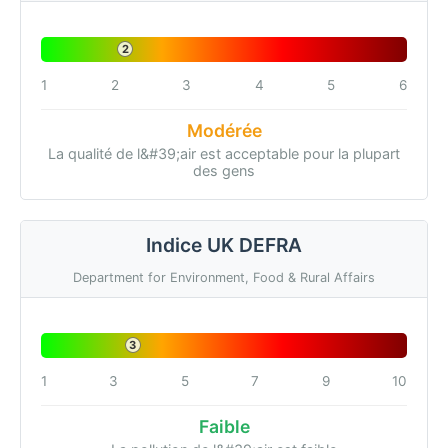
2
1
2
3
4
5
6
Modérée
La qualité de l&#39;air est acceptable pour la plupart
des gens
Indice UK DEFRA
Department for Environment, Food & Rural Affairs
3
1
3
5
7
9
10
Faible