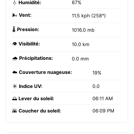
💧
Humidité:
67%
🌬️
Vent:
11.5 kph (258°)
🌡️
Pression:
1016.0 mb
👁️
Visibilité:
10.0 km
🌧️
Précipitations:
0.0 mm
☁️
Couverture nuageuse:
19%
☀️
Indice UV:
0.0
🌅
Lever du soleil:
06:11 AM
🌇
Coucher du soleil:
06:09 PM