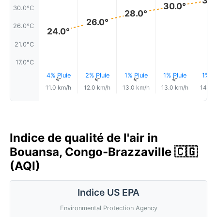
32.
30.0°
30.0°C
28.0°
26.0°
26.0°C
24.0°
21.0°C
17.0°C
4% Pluie
2% Pluie
1% Pluie
1% Pluie
1% Pl
↑
↑
↑
↑
11.0 km/h
12.0 km/h
13.0 km/h
13.0 km/h
14.0 
Indice de qualité de l'air in
Bouansa, Congo-Brazzaville 🇨🇬
(AQI)
Indice US EPA
Environmental Protection Agency