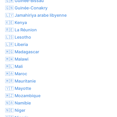
🇬🇼 Guinée-Bissau
🇬🇳 Guinée-Conakry
🇱🇾 Jamahiriya arabe libyenne
🇰🇪 Kenya
🇷🇪 La Réunion
🇱🇸 Lesotho
🇱🇷 Liberia
🇲🇬 Madagascar
🇲🇼 Malawi
🇲🇱 Mali
🇲🇦 Maroc
🇲🇷 Mauritanie
🇾🇹 Mayotte
🇲🇿 Mozambique
🇳🇦 Namibie
🇳🇪 Niger