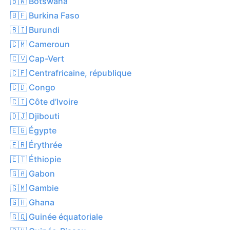
🇧🇼 Botswana
🇧🇫 Burkina Faso
🇧🇮 Burundi
🇨🇲 Cameroun
🇨🇻 Cap-Vert
🇨🇫 Centrafricaine, république
🇨🇩 Congo
🇨🇮 Côte d’Ivoire
🇩🇯 Djibouti
🇪🇬 Égypte
🇪🇷 Érythrée
🇪🇹 Éthiopie
🇬🇦 Gabon
🇬🇲 Gambie
🇬🇭 Ghana
🇬🇶 Guinée équatoriale