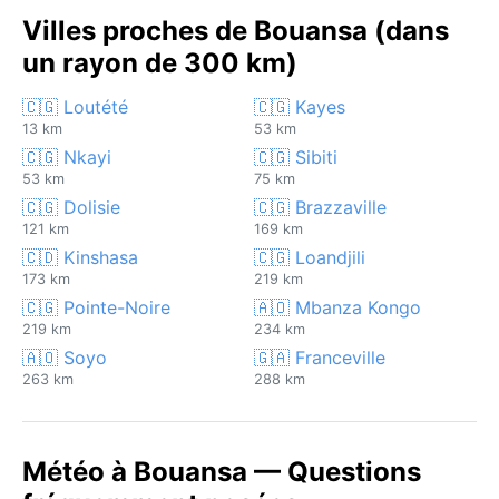
Villes proches de Bouansa (dans
un rayon de 300 km)
🇨🇬 Loutété
🇨🇬 Kayes
13 km
53 km
🇨🇬 Nkayi
🇨🇬 Sibiti
53 km
75 km
🇨🇬 Dolisie
🇨🇬 Brazzaville
121 km
169 km
🇨🇩 Kinshasa
🇨🇬 Loandjili
173 km
219 km
🇨🇬 Pointe-Noire
🇦🇴 Mbanza Kongo
219 km
234 km
🇦🇴 Soyo
🇬🇦 Franceville
263 km
288 km
Météo à Bouansa — Questions