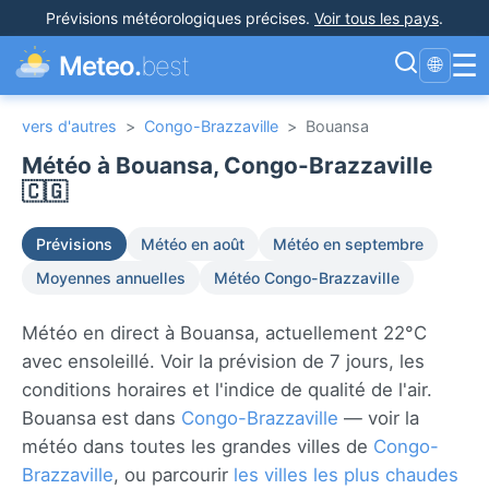
Prévisions météorologiques précises
.
Voir tous les pays
.
☰
Meteo.
best
🌐
vers d'autres
>
Congo-Brazzaville
>
Bouansa
Météo à Bouansa, Congo-Brazzaville
🇨🇬
Prévisions
Météo en août
Météo en septembre
Moyennes annuelles
Météo Congo-Brazzaville
Météo en direct à Bouansa, actuellement 22°C
avec ensoleillé. Voir la prévision de 7 jours, les
conditions horaires et l'indice de qualité de l'air.
Bouansa est dans
Congo-Brazzaville
— voir la
météo dans toutes les grandes villes de
Congo-
Brazzaville
, ou parcourir
les villes les plus chaudes