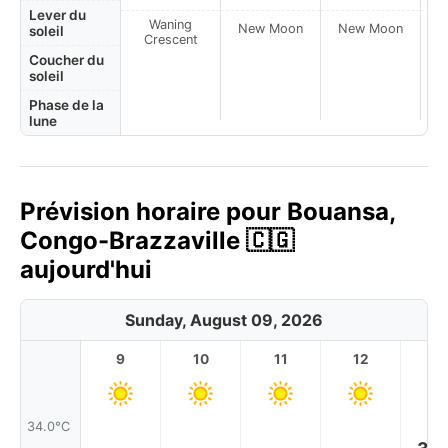
Lever du
Waning
New Moon
New Moon
N
soleil
Crescent
Coucher du
soleil
Phase de la
lune
Prévision horaire pour Bouansa,
Congo-Brazzaville 🇨🇬
aujourd'hui
Sunday, August 09, 2026
9
10
11
12
1
34.0°C