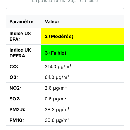
La pollution de l&#39;air est faible
Paramètre
Valeur
Indice US
2 (Modérée)
EPA:
Indice UK
3 (Faible)
DEFRA:
CO:
214.0 µg/m³
O3:
64.0 µg/m³
NO2:
2.6 µg/m³
SO2:
0.6 µg/m³
PM2.5:
28.3 µg/m³
PM10:
30.6 µg/m³