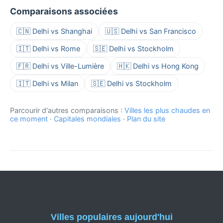
Comparaisons associées
🇨🇳 Delhi vs Shanghai
🇺🇸 Delhi vs San Francisco
🇮🇹 Delhi vs Rome
🇸🇪 Delhi vs Stockholm
🇫🇷 Delhi vs Ville-Lumière
🇭🇰 Delhi vs Hong Kong
🇮🇹 Delhi vs Milan
🇸🇪 Delhi vs Stockholm
Parcourir d'autres comparaisons :
Villes les plus chaudes en
ce moment
·
Capitales mondiales
·
Plan du site
Villes populaires aujourd'hui