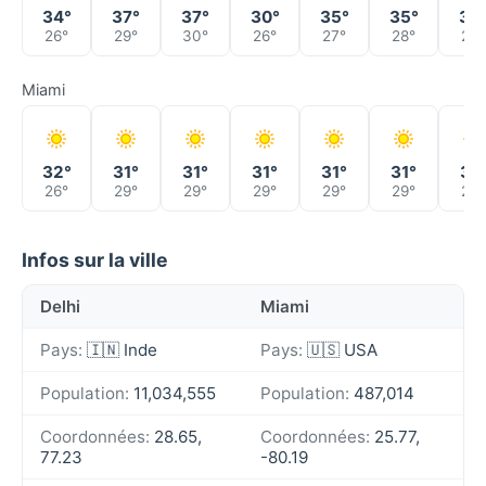
34°
37°
37°
30°
35°
35°
32
26°
29°
30°
26°
27°
28°
29°
Miami
32°
31°
31°
31°
31°
31°
31°
26°
29°
29°
29°
29°
29°
29°
Infos sur la ville
Delhi
Miami
Pays:
🇮🇳 Inde
Pays:
🇺🇸 USA
Population:
11,034,555
Population:
487,014
Coordonnées:
28.65,
Coordonnées:
25.77,
77.23
-80.19