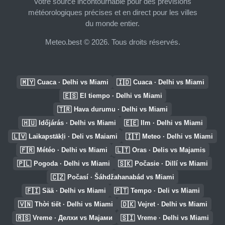
Votre source incontournable pour des prévisions
météorologiques précises et en direct pour les villes
du monde entier.
Meteo.best © 2026. Tous droits réservés.
🇲🇾
🇮🇩
Cuaca · Delhi vs Miami
Cuaca · Delhi vs Miami
🇪🇸
El tiempo · Delhi vs Miami
🇹🇷
Hava durumu · Delhi vs Miami
🇭🇺
🇪🇪
Időjárás · Delhi vs Miami
Ilm · Delhi vs Miami
🇱🇻
🇮🇹
Laikapstākļi · Deli vs Maiami
Meteo · Delhi vs Miami
🇫🇷
🇱🇹
Météo · Delhi vs Miami
Oras · Delis vs Majamis
🇵🇱
🇸🇰
Pogoda · Delhi vs Miami
Počasie · Dillí vs Miami
🇨🇿
Počasí · Šáhdžahanabád vs Miami
🇫🇮
🇵🇹
Sää · Delhi vs Miami
Tempo · Deli vs Miami
🇻🇳
🇩🇰
Thời tiết · Delhi vs Miami
Vejret · Delhi vs Miami
🇷🇸
🇸🇮
Vreme · Делхи vs Мајами
Vreme · Delhi vs Miami