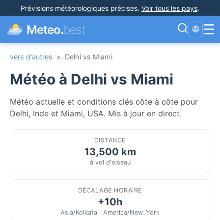
Prévisions météorologiques précises
.
Voir tous les pays
.
☰
Meteo.
best
🌐
vers d'autres
>
Delhi vs Miami
Météo à Delhi vs Miami
Météo actuelle et conditions clés côte à côte pour
Delhi, Inde et Miami, USA. Mis à jour en direct.
DISTANCE
13,500 km
à vol d'oiseau
DÉCALAGE HORAIRE
+10h
Asia/Kolkata · America/New_York