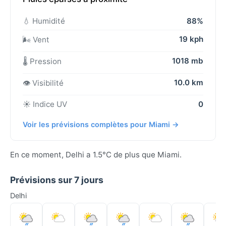
💧 Humidité
88%
19 kph
🌬️ Vent
1018 mb
🌡️ Pression
10.0 km
👁️ Visibilité
☀️ Indice UV
0
Voir les prévisions complètes pour Miami →
En ce moment, Delhi a 1.5°C de plus que Miami.
Prévisions sur 7 jours
Delhi