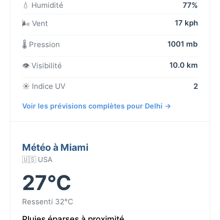
💧 Humidité
77%
17 kph
🌬️ Vent
1001 mb
🌡️ Pression
10.0 km
👁️ Visibilité
☀️ Indice UV
2
Voir les prévisions complètes pour Delhi →
Météo à Miami
🇺🇸 USA
27°C
Ressenti 32°C
Pluies éparses à proximité