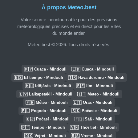
À propos Meteo.best
Votre source incontournable pour des prévisions
météorologiques précises et en direct pour les villes
du monde entier.
Meteo.best © 2026. Tous droits réservés.
🇲🇾
🇮🇩
Cuaca · Mindouli
Cuaca · Mindouli
🇪🇸
🇹🇷
El tiempo · Mindouli
Hava durumu · Mindouli
🇭🇺
🇪🇪
Időjárás · Mindouli
Ilm · Mindouli
🇱🇻
🇮🇹
Laikapstākļi · Mindouli
Meteo · Mindouli
🇫🇷
🇱🇹
Météo · Mindouli
Oras · Mindouli
🇵🇱
🇸🇰
Pogoda · Mindouli
Počasie · Mindouli
🇨🇿
🇫🇮
Počasí · Mindouli
Sää · Mindouli
🇵🇹
🇻🇳
Tempo · Mindouli
Thời tiết · Mindouli
🇩🇰
🇷🇸
Vejret · Mindouli
Vreme · Mindouli