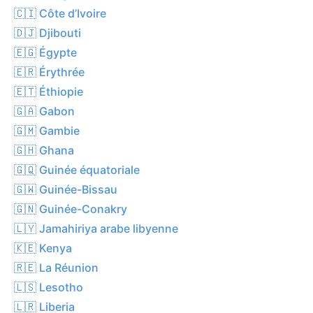
🇨🇮 Côte d’Ivoire
🇩🇯 Djibouti
🇪🇬 Égypte
🇪🇷 Érythrée
🇪🇹 Éthiopie
🇬🇦 Gabon
🇬🇲 Gambie
🇬🇭 Ghana
🇬🇶 Guinée équatoriale
🇬🇼 Guinée-Bissau
🇬🇳 Guinée-Conakry
🇱🇾 Jamahiriya arabe libyenne
🇰🇪 Kenya
🇷🇪 La Réunion
🇱🇸 Lesotho
🇱🇷 Liberia