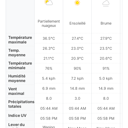
Partiellement
Ensoleillé
Brume
B
nuageux
Température
36.5°C
27.4°C
27.9°C
maximale
26.3°C
23.0°C
23.5°C
Temp.
moyenne
21.1°C
20.9°C
20.6°C
Température
minimale
76%
90%
91%
Humidité
5.4 kph
7.2 kph
5.0 kph
moyenne
6.9 mm
14.8 mm
14.9 mm
Vent
maximal
8.0
3.0
8.0
Précipitations
totales
05:44 AM
05:44 AM
05:44 AM
0
Indice UV
05:58 PM
05:58 PM
05:58 PM
Lever du
Waning