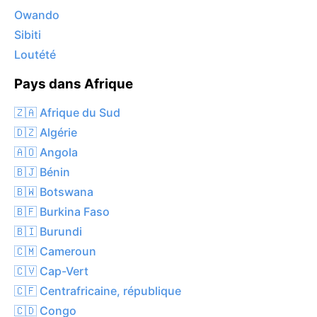
Owando
Sibiti
Loutété
Pays dans Afrique
🇿🇦 Afrique du Sud
🇩🇿 Algérie
🇦🇴 Angola
🇧🇯 Bénin
🇧🇼 Botswana
🇧🇫 Burkina Faso
🇧🇮 Burundi
🇨🇲 Cameroun
🇨🇻 Cap-Vert
🇨🇫 Centrafricaine, république
🇨🇩 Congo