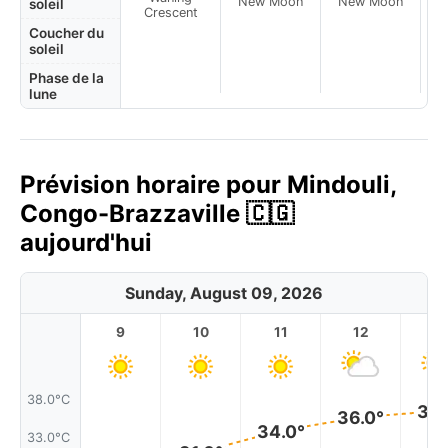
New Moon
New Moon
N
soleil
Crescent
Coucher du
soleil
Phase de la
lune
Prévision horaire pour Mindouli,
Congo-Brazzaville 🇨🇬
aujourd'hui
Sunday, August 09, 2026
9
10
11
12
1
38.0°C
36.
36.0°
34.0°
33.0°C