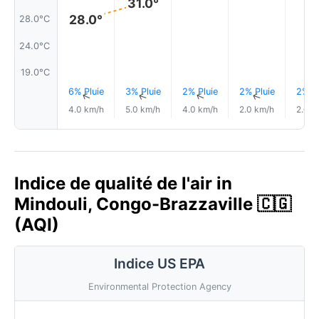
31.0°
28.0°
28.0°C
24.0°C
19.0°C
6% Pluie
3% Pluie
2% Pluie
2% Pluie
2% Pl
↑
↑
↑
↑
4.0 km/h
5.0 km/h
4.0 km/h
2.0 km/h
2.0 k
Indice de qualité de l'air in
Mindouli, Congo-Brazzaville 🇨🇬
(AQI)
Indice US EPA
Environmental Protection Agency