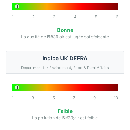
1
1
2
3
4
5
6
Bonne
La qualité de l&#39;air est jugée satisfaisante
Indice UK DEFRA
Department for Environment, Food & Rural Affairs
1
1
3
5
7
9
10
Faible
La pollution de l&#39;air est faible