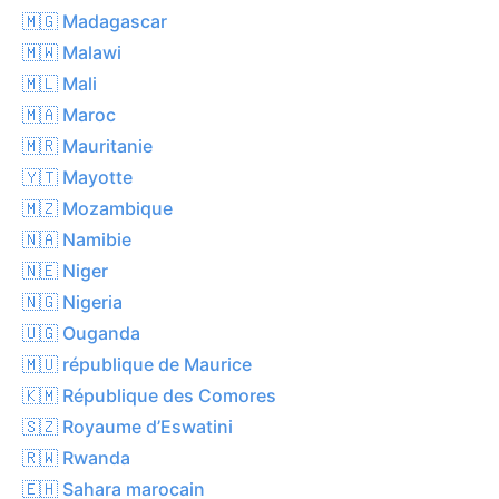
🇲🇬 Madagascar
🇲🇼 Malawi
🇲🇱 Mali
🇲🇦 Maroc
🇲🇷 Mauritanie
🇾🇹 Mayotte
🇲🇿 Mozambique
🇳🇦 Namibie
🇳🇪 Niger
🇳🇬 Nigeria
🇺🇬 Ouganda
🇲🇺 république de Maurice
🇰🇲 République des Comores
🇸🇿 Royaume d’Eswatini
🇷🇼 Rwanda
🇪🇭 Sahara marocain