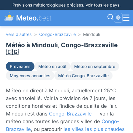
Prévisions météorologiques précises
.
Voir tous les pays
.
☰
Meteo.
best
🌐
vers d'autres
>
Congo-Brazzaville
>
Mindouli
Météo à Mindouli, Congo-Brazzaville
🇨🇬
Prévisions
Météo en août
Météo en septembre
Moyennes annuelles
Météo Congo-Brazzaville
Météo en direct à Mindouli, actuellement 25°C
avec ensoleillé. Voir la prévision de 7 jours, les
conditions horaires et l'indice de qualité de l'air.
Mindouli est dans
Congo-Brazzaville
— voir la
météo dans toutes les grandes villes de
Congo-
Brazzaville
, ou parcourir
les villes les plus chaudes