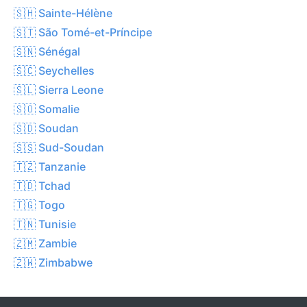
🇸🇭 Sainte-Hélène
🇸🇹 São Tomé-et-Príncipe
🇸🇳 Sénégal
🇸🇨 Seychelles
🇸🇱 Sierra Leone
🇸🇴 Somalie
🇸🇩 Soudan
🇸🇸 Sud-Soudan
🇹🇿 Tanzanie
🇹🇩 Tchad
🇹🇬 Togo
🇹🇳 Tunisie
🇿🇲 Zambie
🇿🇼 Zimbabwe