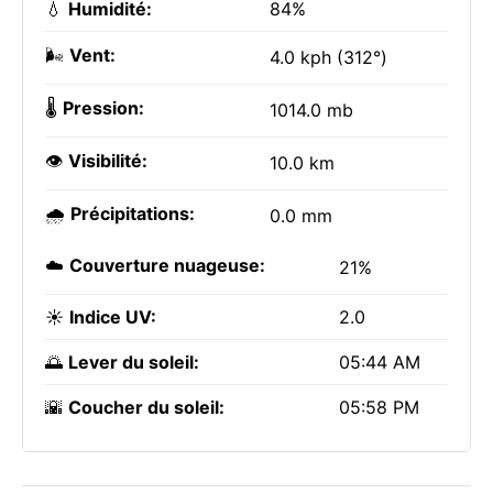
💧
Humidité:
84%
🌬️
Vent:
4.0 kph (312°)
🌡️
Pression:
1014.0 mb
👁️
Visibilité:
10.0 km
🌧️
Précipitations:
0.0 mm
☁️
Couverture nuageuse:
21%
☀️
Indice UV:
2.0
🌅
Lever du soleil:
05:44 AM
🌇
Coucher du soleil:
05:58 PM