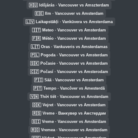
🇭🇺
Időjárás · Vancouver vs Amszterdam
🇪🇪
Ilm · Vancouver vs Amsterdam
🇱🇻
Laikapstākļi · Vankūvera vs Amsterdama
🇮🇹
Meteo · Vancouver vs Amsterdam
🇫🇷
Météo · Vancouver vs Amsterdam
🇱🇹
Oras · Vankuveris vs Amsterdamas
🇵🇱
Pogoda · Vancouver vs Amsterdam
🇸🇰
Počasie · Vancouver vs Amsterdam
🇨🇿
Počasí · Vancouver vs Amsterodam
🇫🇮
Sää · Vancouver vs Amsterdam
🇵🇹
Tempo · Vancôver vs Amesterdã
🇻🇳
Thời tiết · Vancouver vs Amsterdam
🇩🇰
Vejret · Vancouver vs Amsterdam
🇷🇸
Vreme · Ванкувер vs Амстердам
🇸🇮
Vreme · Vancouver vs Amsterdam
🇷🇴
Vremea · Vancouver vs Amsterdam