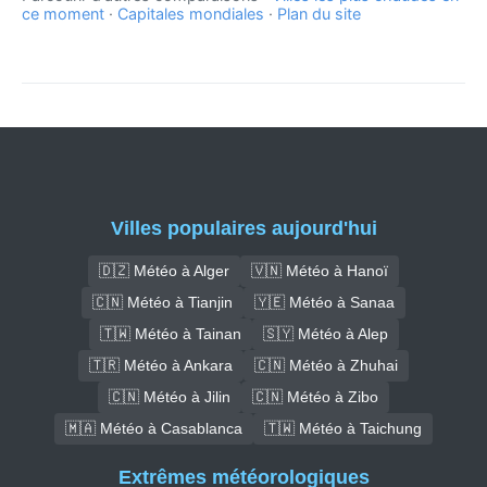
ce moment
·
Capitales mondiales
·
Plan du site
Villes populaires aujourd'hui
🇩🇿 Météo à Alger
🇻🇳 Météo à Hanoï
🇨🇳 Météo à Tianjin
🇾🇪 Météo à Sanaa
🇹🇼 Météo à Tainan
🇸🇾 Météo à Alep
🇹🇷 Météo à Ankara
🇨🇳 Météo à Zhuhai
🇨🇳 Météo à Jilin
🇨🇳 Météo à Zibo
🇲🇦 Météo à Casablanca
🇹🇼 Météo à Taichung
Extrêmes météorologiques