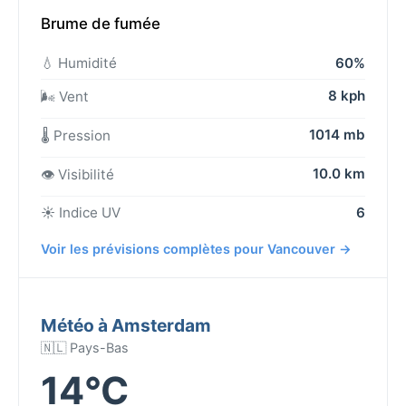
Brume de fumée
💧 Humidité
60%
8 kph
🌬️ Vent
1014 mb
🌡️ Pression
10.0 km
👁️ Visibilité
☀️ Indice UV
6
Voir les prévisions complètes pour Vancouver →
Météo à Amsterdam
🇳🇱 Pays-Bas
14°C