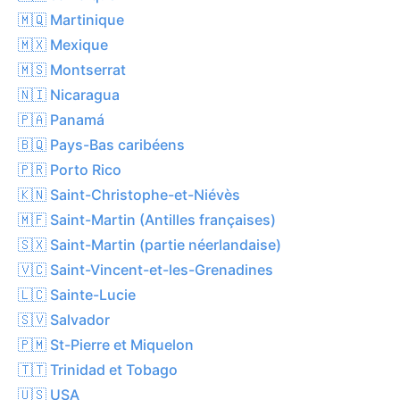
🇲🇶 Martinique
🇲🇽 Mexique
🇲🇸 Montserrat
🇳🇮 Nicaragua
🇵🇦 Panamá
🇧🇶 Pays-Bas caribéens
🇵🇷 Porto Rico
🇰🇳 Saint-Christophe-et-Niévès
🇲🇫 Saint-Martin (Antilles françaises)
🇸🇽 Saint-Martin (partie néerlandaise)
🇻🇨 Saint-Vincent-et-les-Grenadines
🇱🇨 Sainte-Lucie
🇸🇻 Salvador
🇵🇲 St-Pierre et Miquelon
🇹🇹 Trinidad et Tobago
🇺🇸 USA