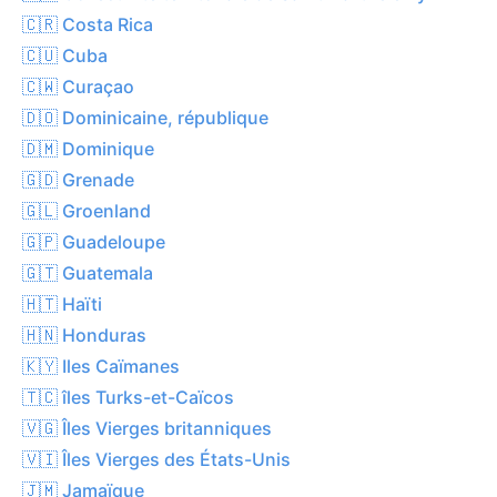
🇨🇷 Costa Rica
🇨🇺 Cuba
🇨🇼 Curaçao
🇩🇴 Dominicaine, république
🇩🇲 Dominique
🇬🇩 Grenade
🇬🇱 Groenland
🇬🇵 Guadeloupe
🇬🇹 Guatemala
🇭🇹 Haïti
🇭🇳 Honduras
🇰🇾 Iles Caïmanes
🇹🇨 îles Turks-et-Caïcos
🇻🇬 Îles Vierges britanniques
🇻🇮 Îles Vierges des États-Unis
🇯🇲 Jamaïque