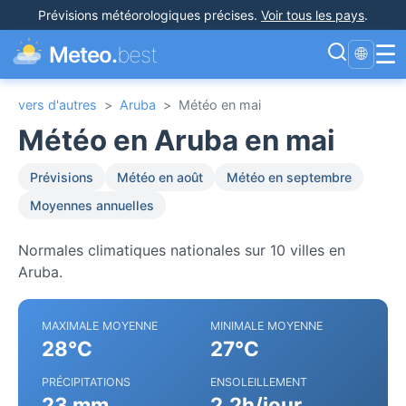
Prévisions météorologiques précises
.
Voir tous les pays
.
☰
Meteo.
best
🌐
vers d'autres
>
Aruba
>
Météo en mai
Météo en Aruba en mai
Prévisions
Météo en août
Météo en septembre
Moyennes annuelles
Normales climatiques nationales sur 10 villes en
Aruba.
MAXIMALE MOYENNE
MINIMALE MOYENNE
28°C
27°C
PRÉCIPITATIONS
ENSOLEILLEMENT
23 mm
2.2h/jour