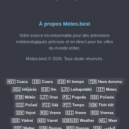
À propos Meteo.best
Votre source incontournable pour des prévisions
météorologiques précises et en direct pour les villes
du monde entier.
Meteo.best © 2026. Tous droits réservés.
🇲🇾
🇮🇩
🇪🇸
🇹🇷
Cuaca
Cuaca
El tiempo
Hava durumu
🇭🇺
🇪🇪
🇱🇻
🇮🇹
Időjárás
Ilm
Laikapstākļi
Meteo
🇫🇷
🇱🇹
🇵🇱
🇸🇰
Météo
Oras
Pogoda
Počasie
🇨🇿
🇫🇮
🇵🇹
🇻🇳
Počasí
Sää
Tempo
Thời tiết
🇩🇰
🇷🇸
🇸🇮
🇷🇴
Vejret
Vreme
Vreme
Vremea
🇸🇪
🇳🇴
🇬🇧🇺🇸
🇳🇱
Vädret
Været
Weather
Weer
🇩🇪
🇺🇦
🇷🇺
🇸🇦
Wetter
Погода
Погода
الطقس