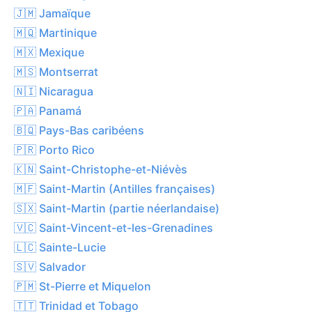
🇯🇲 Jamaïque
🇲🇶 Martinique
🇲🇽 Mexique
🇲🇸 Montserrat
🇳🇮 Nicaragua
🇵🇦 Panamá
🇧🇶 Pays-Bas caribéens
🇵🇷 Porto Rico
🇰🇳 Saint-Christophe-et-Niévès
🇲🇫 Saint-Martin (Antilles françaises)
🇸🇽 Saint-Martin (partie néerlandaise)
🇻🇨 Saint-Vincent-et-les-Grenadines
🇱🇨 Sainte-Lucie
🇸🇻 Salvador
🇵🇲 St-Pierre et Miquelon
🇹🇹 Trinidad et Tobago