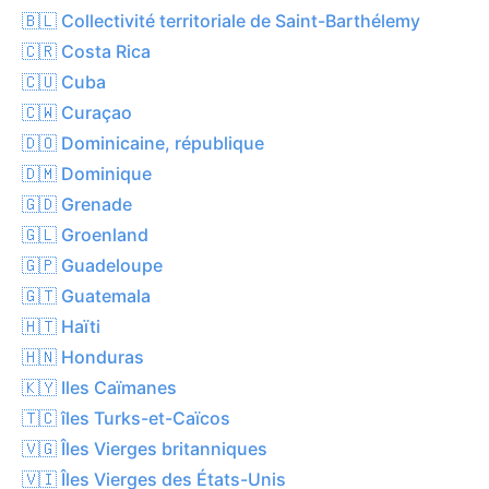
🇧🇱 Collectivité territoriale de Saint-Barthélemy
🇨🇷 Costa Rica
🇨🇺 Cuba
🇨🇼 Curaçao
🇩🇴 Dominicaine, république
🇩🇲 Dominique
🇬🇩 Grenade
🇬🇱 Groenland
🇬🇵 Guadeloupe
🇬🇹 Guatemala
🇭🇹 Haïti
🇭🇳 Honduras
🇰🇾 Iles Caïmanes
🇹🇨 îles Turks-et-Caïcos
🇻🇬 Îles Vierges britanniques
🇻🇮 Îles Vierges des États-Unis