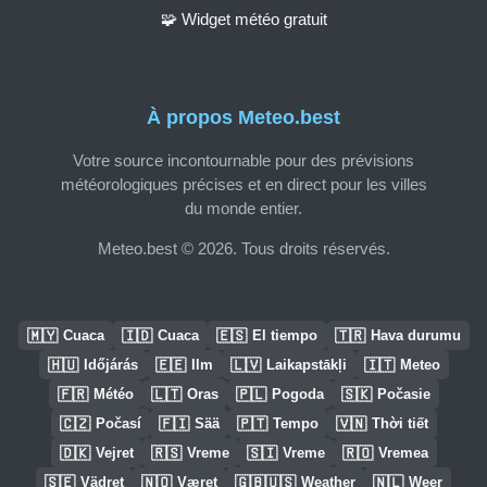
🧩 Widget météo gratuit
À propos Meteo.best
Votre source incontournable pour des prévisions
météorologiques précises et en direct pour les villes
du monde entier.
Meteo.best © 2026. Tous droits réservés.
🇲🇾
🇮🇩
🇪🇸
🇹🇷
Cuaca
Cuaca
El tiempo
Hava durumu
🇭🇺
🇪🇪
🇱🇻
🇮🇹
Időjárás
Ilm
Laikapstākļi
Meteo
🇫🇷
🇱🇹
🇵🇱
🇸🇰
Météo
Oras
Pogoda
Počasie
🇨🇿
🇫🇮
🇵🇹
🇻🇳
Počasí
Sää
Tempo
Thời tiết
🇩🇰
🇷🇸
🇸🇮
🇷🇴
Vejret
Vreme
Vreme
Vremea
🇸🇪
🇳🇴
🇬🇧🇺🇸
🇳🇱
Vädret
Været
Weather
Weer