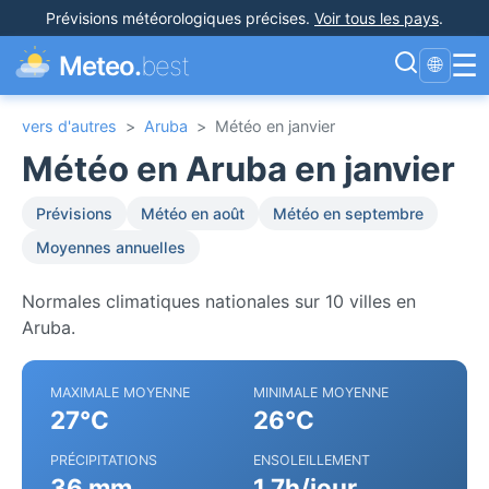
Prévisions météorologiques précises
.
Voir tous les pays
.
☰
Meteo.
best
🌐
vers d'autres
>
Aruba
>
Météo en janvier
Météo en Aruba en janvier
Prévisions
Météo en août
Météo en septembre
Moyennes annuelles
Normales climatiques nationales sur 10 villes en
Aruba.
MAXIMALE MOYENNE
MINIMALE MOYENNE
27°C
26°C
PRÉCIPITATIONS
ENSOLEILLEMENT
36 mm
1.7h/jour