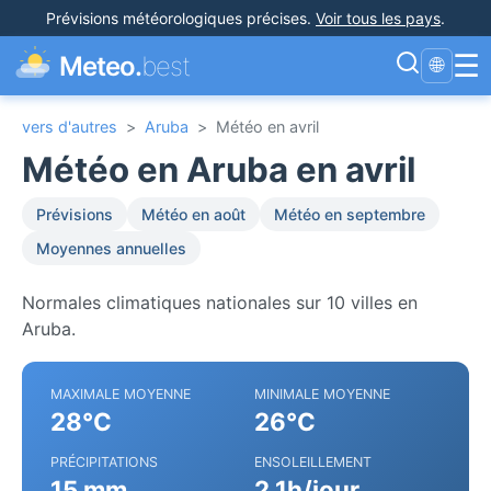
Prévisions météorologiques précises
.
Voir tous les pays
.
☰
Meteo.
best
🌐
vers d'autres
>
Aruba
>
Météo en avril
Météo en Aruba en avril
Prévisions
Météo en août
Météo en septembre
Moyennes annuelles
Normales climatiques nationales sur 10 villes en
Aruba.
MAXIMALE MOYENNE
MINIMALE MOYENNE
28°C
26°C
PRÉCIPITATIONS
ENSOLEILLEMENT
15 mm
2.1h/jour