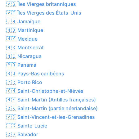
🇻🇬 Îles Vierges britanniques
🇻🇮 Îles Vierges des États-Unis
🇯🇲 Jamaïque
🇲🇶 Martinique
🇲🇽 Mexique
🇲🇸 Montserrat
🇳🇮 Nicaragua
🇵🇦 Panamá
🇧🇶 Pays-Bas caribéens
🇵🇷 Porto Rico
🇰🇳 Saint-Christophe-et-Niévès
🇲🇫 Saint-Martin (Antilles françaises)
🇸🇽 Saint-Martin (partie néerlandaise)
🇻🇨 Saint-Vincent-et-les-Grenadines
🇱🇨 Sainte-Lucie
🇸🇻 Salvador