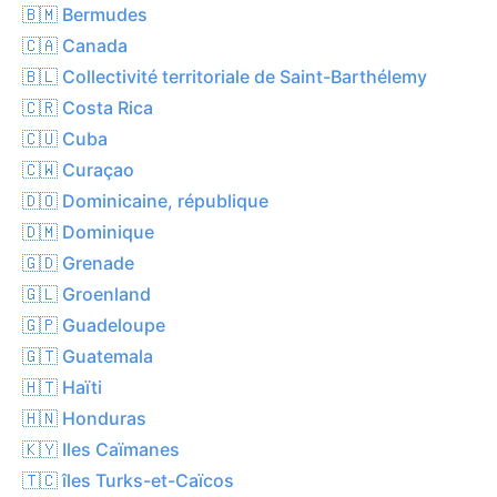
🇧🇲 Bermudes
🇨🇦 Canada
🇧🇱 Collectivité territoriale de Saint-Barthélemy
🇨🇷 Costa Rica
🇨🇺 Cuba
🇨🇼 Curaçao
🇩🇴 Dominicaine, république
🇩🇲 Dominique
🇬🇩 Grenade
🇬🇱 Groenland
🇬🇵 Guadeloupe
🇬🇹 Guatemala
🇭🇹 Haïti
🇭🇳 Honduras
🇰🇾 Iles Caïmanes
🇹🇨 îles Turks-et-Caïcos