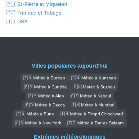
🇵🇲 St-Pierre et Miquelon
🇹🇹 Trinidad et Tobago
🇺🇸 USA
Villes populaires aujourd'hui
🇿🇦 Météo à Durban
🇨🇳 Météo à Kunshan
🇧🇷 Météo à Curitiba
🇨🇳 Météo à Suzhou
🇸🇾 Météo à Alep
🇦🇫 Météo à Kaboul
🇧🇩 Météo à Dacca
🇮🇳 Météo à Mumbai
🇮🇳 Météo à Pune
🇮🇳 Météo à Pimpri Chinchwad
🇺🇸 Météo à New York
🇹🇿 Météo à Dar es Salaam
Extrêmes météorologiques