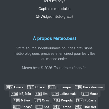
Tous les pays
Capitales mondiales
🧩 Widget météo gratuit
À propos Meteo.best
Votre source incontournable pour des prévisions
météorologiques précises et en direct pour les villes
du monde entier.
Meteo.best © 2026. Tous droits réservés.
🇲🇾
🇮🇩
🇪🇸
🇹🇷
Cuaca
Cuaca
El tiempo
Hava durumu
🇭🇺
🇪🇪
🇱🇻
🇮🇹
Időjárás
Ilm
Laikapstākļi
Meteo
🇫🇷
🇱🇹
🇵🇱
🇸🇰
Météo
Oras
Pogoda
Počasie
🇨🇿
🇫🇮
🇵🇹
🇻🇳
Počasí
Sää
Tempo
Thời tiết