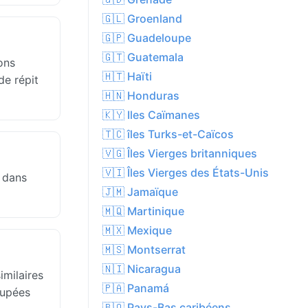
🇬🇱 Groenland
🇬🇵 Guadeloupe
🇬🇹 Guatemala
ons
🇭🇹 Haïti
de répit
🇭🇳 Honduras
🇰🇾 Iles Caïmanes
🇹🇨 îles Turks-et-Caïcos
🇻🇬 Îles Vierges britanniques
🇻🇮 Îles Vierges des États-Unis
s dans
🇯🇲 Jamaïque
🇲🇶 Martinique
🇲🇽 Mexique
🇲🇸 Montserrat
🇳🇮 Nicaragua
milaires
🇵🇦 Panamá
oupées
🇧🇶 Pays-Bas caribéens