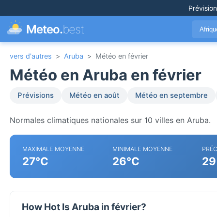
Prévisio
Meteo.
best
Afriq
vers d'autres
>
Aruba
>
Météo en février
Météo en Aruba en février
Prévisions
Météo en août
Météo en septembre
Normales climatiques nationales sur 10 villes en Aruba.
MAXIMALE MOYENNE
MINIMALE MOYENNE
PRÉC
27°C
26°C
29
How Hot Is Aruba in février?