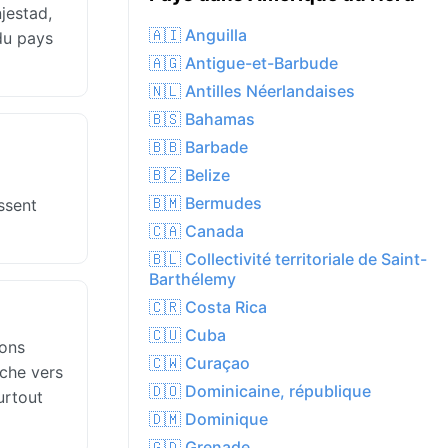
jestad,
🇦🇮 Anguilla
 du pays
🇦🇬 Antigue-et-Barbude
🇳🇱 Antilles Néerlandaises
🇧🇸 Bahamas
🇧🇧 Barbade
🇧🇿 Belize
🇧🇲 Bermudes
ssent
🇨🇦 Canada
🇧🇱 Collectivité territoriale de Saint-
Barthélemy
🇨🇷 Costa Rica
🇨🇺 Cuba
ions
🇨🇼 Curaçao
nche vers
🇩🇴 Dominicaine, république
urtout
🇩🇲 Dominique
🇬🇩 Grenade