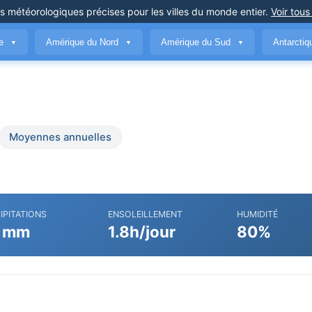
ns météorologiques précises
pour les villes du monde entier
.
Voir tous
ue
Amérique du Nord
Amérique du Sud
Antarcti
▼
▼
▼
Moyennes annuelles
IPITATIONS
ENSOLEILLEMENT
HUMIDITÉ
 mm
1.8h/jour
80%