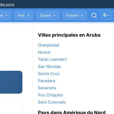
 les pays
.
🌐
que
Asie
Europe
Océanie
▾
▼
▼
▼
▼
Villes principales en Aruba
Oranjestad
Noord
Tanki Leendert
San Nicolas
Santa Cruz
Paradera
Savaneta
Pos Chiquito
Sero Colorado
Pays dans Amérique du Nord