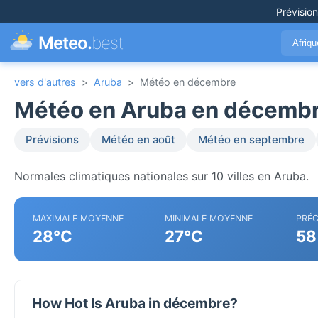
Prévisio
Meteo.
best
Afriq
vers d'autres
>
Aruba
>
Météo en décembre
Météo en Aruba en décemb
Prévisions
Météo en août
Météo en septembre
Normales climatiques nationales sur 10 villes en Aruba.
MAXIMALE MOYENNE
MINIMALE MOYENNE
PRÉC
28°C
27°C
58
How Hot Is Aruba in décembre?