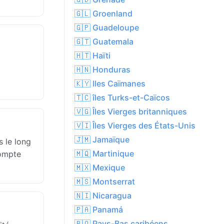
🇬🇱 Groenland
🇬🇵 Guadeloupe
🇬🇹 Guatemala
🇭🇹 Haïti
🇭🇳 Honduras
🇰🇾 Iles Caïmanes
🇹🇨 îles Turks-et-Caïcos
🇻🇬 Îles Vierges britanniques
🇻🇮 Îles Vierges des États-Unis
🇯🇲 Jamaïque
 le long
🇲🇶 Martinique
compte
🇲🇽 Mexique
🇲🇸 Montserrat
🇳🇮 Nicaragua
🇵🇦 Panamá
🇧🇶 Pays-Bas caribéens