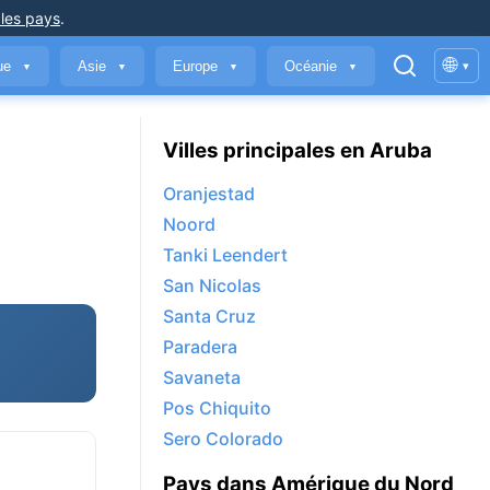
 les pays
.
🌐
que
Asie
Europe
Océanie
▾
▼
▼
▼
▼
Villes principales en Aruba
Oranjestad
Noord
Tanki Leendert
San Nicolas
Santa Cruz
Paradera
Savaneta
Pos Chiquito
Sero Colorado
Pays dans Amérique du Nord