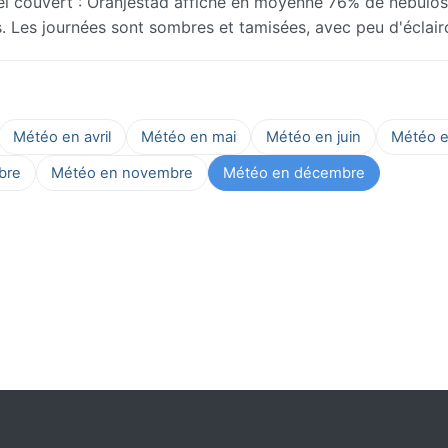
l couvert : Oranjestad affiche en moyenne 76% de nébulosi
s. Les journées sont sombres et tamisées, avec peu d'éclairc
Météo en avril
Météo en mai
Météo en juin
Météo en
bre
Météo en novembre
Météo en décembre