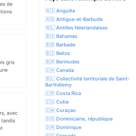
es de
🇦🇮 Anguilla
itions
🇦🇬 Antigue-et-Barbude
🇳🇱 Antilles Néerlandaises
🇧🇸 Bahamas
🇧🇧 Barbade
🇧🇿 Belize
🇧🇲 Bermudes
ls gris
cune
🇨🇦 Canada
🇧🇱 Collectivité territoriale de Saint-
Barthélemy
🇨🇷 Costa Rica
🇨🇺 Cuba
🇨🇼 Curaçao
rs, avec
🇩🇴 Dominicaine, république
 tandis
🇩🇲 Dominique
et
🇬🇩 Grenade