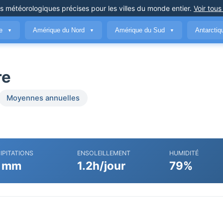
ns météorologiques précises
pour les villes du monde entier
.
Voir tous
ue
Amérique du Nord
Amérique du Sud
Antarcti
▼
▼
▼
re
Moyennes annuelles
IPITATIONS
ENSOLEILLEMENT
HUMIDITÉ
 mm
1.2h/jour
79%