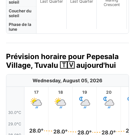
Waning
Last Quarter
Last Quarter
soleil
Crescent
Coucher du
soleil
Phase de la
lune
Prévision horaire pour Pepesala
Village, Tuvalu 🇹🇻 aujourd'hui
Wednesday, August 05, 2026
17
18
19
20
2
30.0°C
29.0°C
28.0°
28.
28.0°
28.0°
28.0°