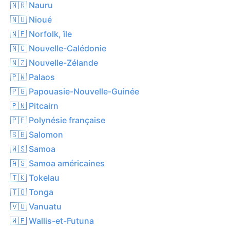
🇳🇷 Nauru
🇳🇺 Nioué
🇳🇫 Norfolk, île
🇳🇨 Nouvelle-Calédonie
🇳🇿 Nouvelle-Zélande
🇵🇼 Palaos
🇵🇬 Papouasie-Nouvelle-Guinée
🇵🇳 Pitcairn
🇵🇫 Polynésie française
🇸🇧 Salomon
🇼🇸 Samoa
🇦🇸 Samoa américaines
🇹🇰 Tokelau
🇹🇴 Tonga
🇻🇺 Vanuatu
🇼🇫 Wallis-et-Futuna