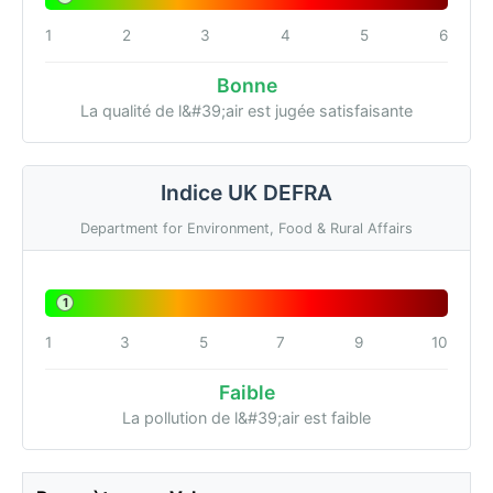
1
2
3
4
5
6
Bonne
La qualité de l&#39;air est jugée satisfaisante
Indice UK DEFRA
Department for Environment, Food & Rural Affairs
1
1
3
5
7
9
10
Faible
La pollution de l&#39;air est faible