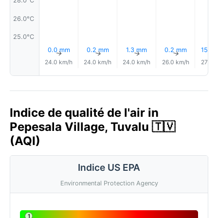
28.0°C
26.0°C
25.0°C
0.0 mm
0.2 mm
1.3 mm
0.2 mm
15% P
↑
↑
↑
↑
24.0 km/h
24.0 km/h
24.0 km/h
26.0 km/h
27.0 
Indice de qualité de l'air in
Pepesala Village, Tuvalu 🇹🇻
(AQI)
Indice US EPA
Environmental Protection Agency
1