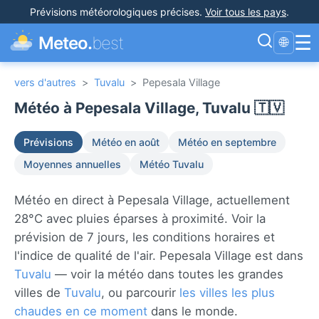
Prévisions météorologiques précises
.
Voir tous les pays
.
☰
Meteo.
best
🌐
vers d'autres
>
Tuvalu
>
Pepesala Village
Météo à Pepesala Village, Tuvalu 🇹🇻
Prévisions
Météo en août
Météo en septembre
Moyennes annuelles
Météo Tuvalu
Météo en direct à Pepesala Village, actuellement
28°C avec pluies éparses à proximité. Voir la
prévision de 7 jours, les conditions horaires et
l'indice de qualité de l'air. Pepesala Village est dans
Tuvalu
— voir la météo dans toutes les grandes
villes de
Tuvalu
, ou parcourir
les villes les plus
chaudes en ce moment
dans le monde.