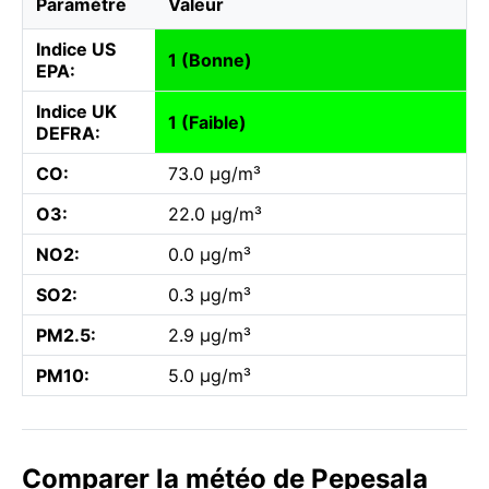
Paramètre
Valeur
Indice US
1 (Bonne)
EPA:
Indice UK
1 (Faible)
DEFRA:
CO:
73.0 µg/m³
O3:
22.0 µg/m³
NO2:
0.0 µg/m³
SO2:
0.3 µg/m³
PM2.5:
2.9 µg/m³
PM10:
5.0 µg/m³
Comparer la météo de Pepesala