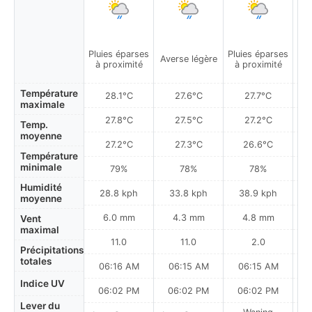
Pluies éparses
Pluies éparses
Averse légère
Av
à proximité
à proximité
Température
28.1°C
27.6°C
27.7°C
maximale
27.8°C
27.5°C
27.2°C
Temp.
moyenne
27.2°C
27.3°C
26.6°C
Température
minimale
79%
78%
78%
Humidité
28.8 kph
33.8 kph
38.9 kph
moyenne
6.0 mm
4.3 mm
4.8 mm
Vent
maximal
11.0
11.0
2.0
Précipitations
totales
06:16 AM
06:15 AM
06:15 AM
Indice UV
06:02 PM
06:02 PM
06:02 PM
Lever du