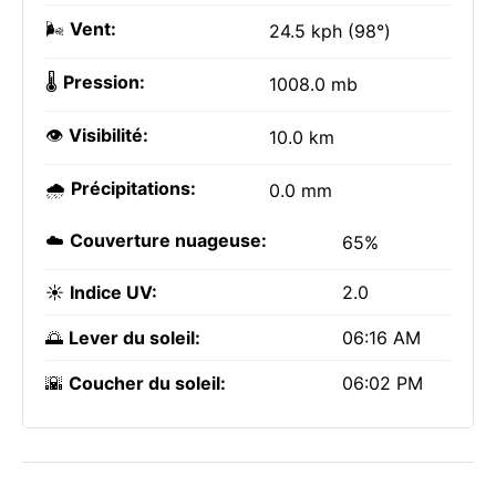
🌬️
Vent:
24.5 kph (98°)
🌡️
Pression:
1008.0 mb
👁️
Visibilité:
10.0 km
🌧️
Précipitations:
0.0 mm
☁️
Couverture nuageuse:
65%
☀️
Indice UV:
2.0
🌅
Lever du soleil:
06:16 AM
🌇
Coucher du soleil:
06:02 PM