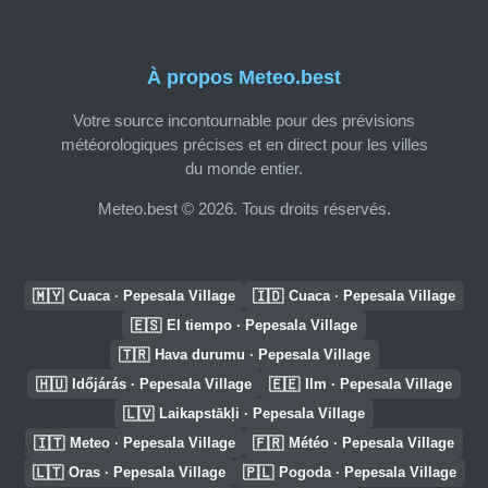
À propos Meteo.best
Votre source incontournable pour des prévisions
météorologiques précises et en direct pour les villes
du monde entier.
Meteo.best © 2026. Tous droits réservés.
🇲🇾
🇮🇩
Cuaca · Pepesala Village
Cuaca · Pepesala Village
🇪🇸
El tiempo · Pepesala Village
🇹🇷
Hava durumu · Pepesala Village
🇭🇺
🇪🇪
Időjárás · Pepesala Village
Ilm · Pepesala Village
🇱🇻
Laikapstākļi · Pepesala Village
🇮🇹
🇫🇷
Meteo · Pepesala Village
Météo · Pepesala Village
🇱🇹
🇵🇱
Oras · Pepesala Village
Pogoda · Pepesala Village