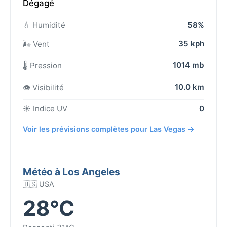
Dégagé
💧 Humidité
58%
35 kph
🌬️ Vent
1014 mb
🌡️ Pression
10.0 km
👁️ Visibilité
☀️ Indice UV
0
Voir les prévisions complètes pour Las Vegas →
Météo à Los Angeles
🇺🇸 USA
28°C