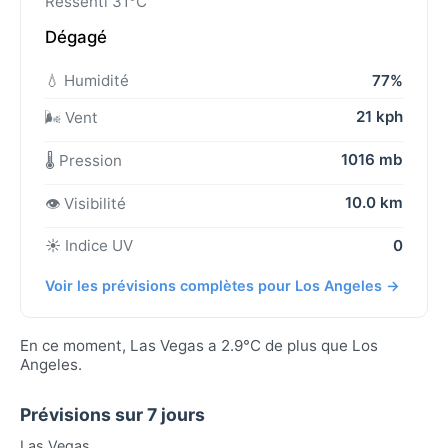
Ressenti 31°C
Dégagé
💧 Humidité
77%
21 kph
🌬️ Vent
1016 mb
🌡️ Pression
10.0 km
👁️ Visibilité
☀️ Indice UV
0
Voir les prévisions complètes pour Los Angeles →
En ce moment, Las Vegas a 2.9°C de plus que Los
Angeles.
Prévisions sur 7 jours
Las Vegas