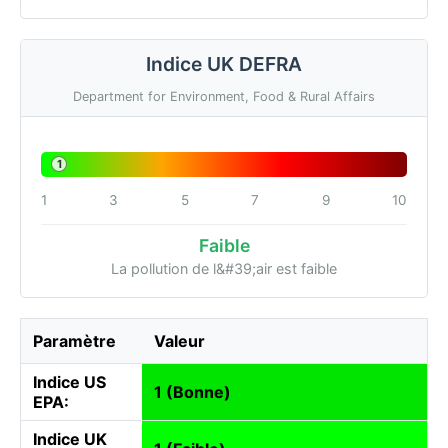
Indice UK DEFRA
Department for Environment, Food & Rural Affairs
1
1
3
5
7
9
10
Faible
La pollution de l&#39;air est faible
Paramètre
Valeur
Indice US
1 (Bonne)
EPA:
Indice UK