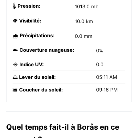
🌡️
Pression:
1013.0 mb
👁️
Visibilité:
10.0 km
🌧️
Précipitations:
0.0 mm
☁️
Couverture nuageuse:
0%
☀️
Indice UV:
0.0
🌅
Lever du soleil:
05:11 AM
🌇
Coucher du soleil:
09:16 PM
Quel temps fait-il à Borås en ce