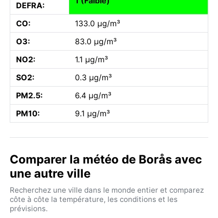
1 (Faible)
DEFRA:
CO:
133.0 µg/m³
O3:
83.0 µg/m³
NO2:
1.1 µg/m³
SO2:
0.3 µg/m³
PM2.5:
6.4 µg/m³
PM10:
9.1 µg/m³
Comparer la météo de Borås avec
une autre ville
Recherchez une ville dans le monde entier et comparez
côte à côte la température, les conditions et les
prévisions.