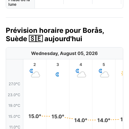
lune
Prévision horaire pour Borås,
Suède 🇸🇪 aujourd'hui
Wednesday, August 05, 2026
2
3
4
5
6
27.0°C
23.0°C
19.0°C
15.0°
15.0°
15.0°C
14.
14.0°
14.0°
11.0°C