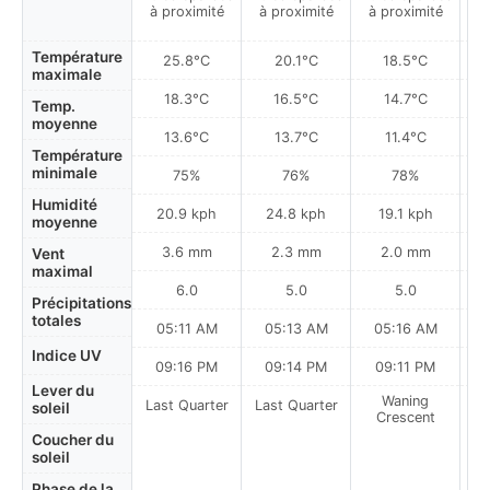
à proximité
à proximité
à proximité
Température
25.8°C
20.1°C
18.5°C
maximale
18.3°C
16.5°C
14.7°C
Temp.
moyenne
13.6°C
13.7°C
11.4°C
Température
minimale
75%
76%
78%
Humidité
20.9 kph
24.8 kph
19.1 kph
moyenne
3.6 mm
2.3 mm
2.0 mm
Vent
maximal
6.0
5.0
5.0
Précipitations
totales
05:11 AM
05:13 AM
05:16 AM
Indice UV
09:16 PM
09:14 PM
09:11 PM
Lever du
Waning
Last Quarter
Last Quarter
soleil
Crescent
Coucher du
soleil
Phase de la