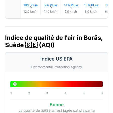
10% Pluie
9% Pluie
14% Pluie
13% Pluie
0.1 
↑
↑
↑
↑
12.0 km/h
11.0 km/h
9.0 km/h
8.0 km/h
6.0 k
Indice de qualité de l'air in Borås,
Suède 🇸🇪 (AQI)
Indice US EPA
Environmental Protection Agency
1
1
2
3
4
5
6
Bonne
La qualité de l&#39;air est jugée satisfaisante