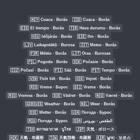
🇲🇾
🇮🇩
Cuaca · Borås
Cuaca · Borås
🇪🇸
🇹🇷
El tiempo · Borås
Hava durumu · Borås
🇭🇺
🇪🇪
Időjárás · Borås
Ilm · Borås
🇱🇻
🇮🇹
Laikapstākļi · Burosa
Meteo · Borås
🇫🇷
🇱🇹
Météo · Borås
Oras · Burosas
🇵🇱
🇸🇰
Pogoda · Borås
Počasie · Borås
🇨🇿
🇫🇮
🇵🇹
Počasí · Borås
Sää · Borås
Tempo · Borås
🇻🇳
🇩🇰
Thời tiết · Borås
Vejret · Borås
🇷🇸
🇸🇮
Vreme · Борос
Vreme · Borås
🇷🇴
🇸🇪
🇳🇴
Vremea · Borås
Vädret · Borås
Været · Borås
🇬🇧🇺🇸
🇳🇱
Weather · Borås
Weer · Borås
🇩🇪
🇺🇦
Wetter · Borås
Погода · Бурос
🇷🇺
🇸🇦
Погода · Бурос
الطقس · بوروس
🇹🇭
🇯🇵
สภาพอากาศ · บูโรส
天気 · ボロース
🇭🇰
🇹🇼
🇰🇷
天氣 · 布羅斯
天氣預報 · 布羅斯
날씨 · 보로스