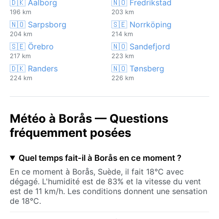
🇩🇰 Aalborg
🇳🇴 Fredrikstad
196 km
203 km
🇳🇴 Sarpsborg
🇸🇪 Norrköping
204 km
214 km
🇸🇪 Örebro
🇳🇴 Sandefjord
217 km
223 km
🇩🇰 Randers
🇳🇴 Tønsberg
224 km
226 km
Météo à Borås — Questions
fréquemment posées
Quel temps fait-il à Borås en ce moment ?
En ce moment à Borås, Suède, il fait 18°C avec
dégagé. L'humidité est de 83% et la vitesse du vent
est de 11 km/h. Les conditions donnent une sensation
de 18°C.