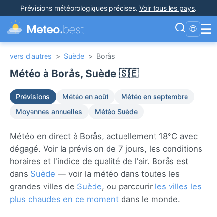
Prévisions météorologiques précises
.
Voir tous les pays
.
☰
Meteo.
best
🌐
vers d'autres
>
Suède
>
Borås
Météo à Borås, Suède 🇸🇪
Prévisions
Météo en août
Météo en septembre
Moyennes annuelles
Météo Suède
Météo en direct à Borås, actuellement 18°C avec
dégagé. Voir la prévision de 7 jours, les conditions
horaires et l'indice de qualité de l'air. Borås est
dans
Suède
— voir la météo dans toutes les
grandes villes de
Suède
, ou parcourir
les villes les
plus chaudes en ce moment
dans le monde.