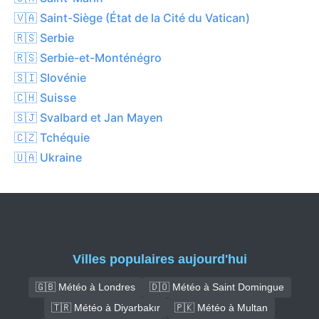
🇻🇦 Saint-Siège (État de la Cité du Vatican)
🇷🇸 Serbie
🇷🇸 Serbie-et-Monténégro
🇸🇮 Slovénie
🇨🇭 Suisse
🇸🇯 Svalbard et Jan Mayen
🇨🇿 Tchéquie
🇺🇦 Ukraine
Villes populaires aujourd'hui
🇬🇧 Météo à Londres
🇩🇴 Météo à Saint Domingue
🇹🇷 Météo à Diyarbakır
🇵🇰 Météo à Multan