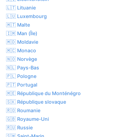
🇱🇹 Lituanie
🇱🇺 Luxembourg
🇲🇹 Malte
🇮🇲 Man (Île)
🇲🇩 Moldavie
🇲🇨 Monaco
🇳🇴 Norvège
🇳🇱 Pays-Bas
🇵🇱 Pologne
🇵🇹 Portugal
🇲🇪 République du Monténégro
🇸🇰 République slovaque
🇷🇴 Roumanie
🇬🇧 Royaume-Uni
🇷🇺 Russie
🇸🇲 Saint-Marin