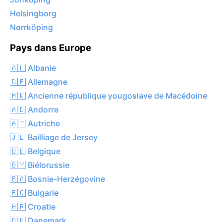
Helsingborg
Norrköping
Pays dans Europe
🇦🇱 Albanie
🇩🇪 Allemagne
🇲🇰 Ancienne république yougoslave de Macédoine
🇦🇩 Andorre
🇦🇹 Autriche
🇯🇪 Bailliage de Jersey
🇧🇪 Belgique
🇧🇾 Biélorussie
🇧🇦 Bosnie-Herzégovine
🇧🇬 Bulgarie
🇭🇷 Croatie
🇩🇰 Danemark