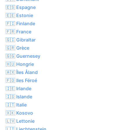
🇪🇸 Espagne
🇪🇪 Estonie
🇫🇮 Finlande
🇫🇷 France
🇬🇮 Gibraltar
🇬🇷 Grèce
🇬🇬 Guernesey
🇭🇺 Hongrie
🇦🇽 Îles Åland
🇫🇴 Iles Féroé
🇮🇪 Irlande
🇮🇸 Islande
🇮🇹 Italie
🇽🇰 Kosovo
🇱🇻 Lettonie
🇱🇮 Liechtenstein