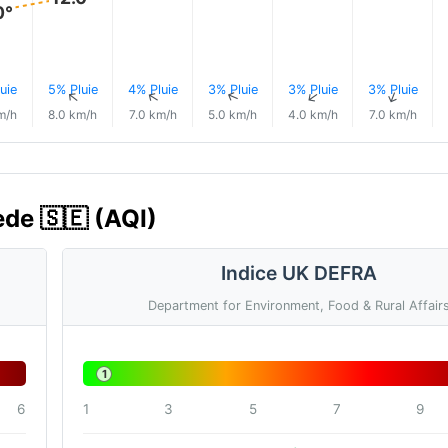
0°
uie
5% Pluie
4% Pluie
3% Pluie
3% Pluie
3% Pluie
↑
↑
↑
↑
↑
↑
m/h
8.0 km/h
7.0 km/h
5.0 km/h
4.0 km/h
7.0 km/h
uède 🇸🇪 (AQI)
Indice UK DEFRA
Department for Environment, Food & Rural Affair
1
6
1
3
5
7
9