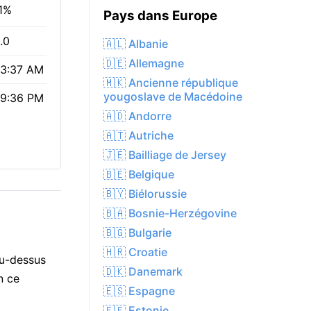
1%
Pays dans Europe
.0
🇦🇱 Albanie
🇩🇪 Allemagne
3:37 AM
🇲🇰 Ancienne république
yougoslave de Macédoine
9:36 PM
🇦🇩 Andorre
🇦🇹 Autriche
🇯🇪 Bailliage de Jersey
🇧🇪 Belgique
🇧🇾 Biélorussie
🇧🇦 Bosnie-Herzégovine
🇧🇬 Bulgarie
🇭🇷 Croatie
au-dessus
🇩🇰 Danemark
n ce
🇪🇸 Espagne
🇪🇪 Estonie