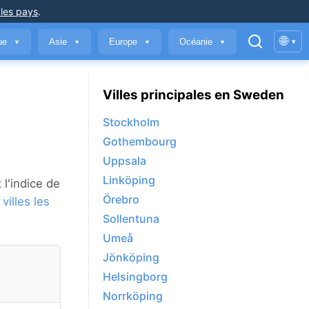
 les pays
.
🌐
que
Asie
Europe
Océanie
▾
▼
▼
▼
▼
Villes principales en Sweden
Stockholm
Gothembourg
Uppsala
Linköping
 l'indice de
Örebro
 villes les
Sollentuna
Umeå
Jönköping
Helsingborg
Norrköping