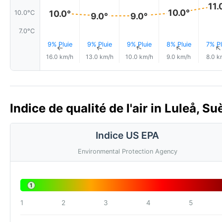
11.
10.0°
10.0°
10.0°C
9.0°
9.0°
7.0°C
9% Pluie
9% Pluie
9% Pluie
8% Pluie
7% Pl
↑
↑
↑
↑
16.0 km/h
13.0 km/h
10.0 km/h
9.0 km/h
8.0 k
Indice de qualité de l'air in Luleå, S
Indice US EPA
Environmental Protection Agency
1
1
2
3
4
5