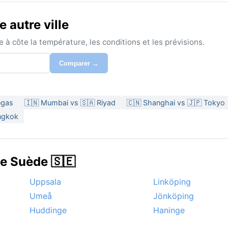
 autre ville
à côte la température, les conditions et les prévisions.
Comparer →
egas
🇮🇳 Mumbai vs 🇸🇦 Riyad
🇨🇳 Shanghai vs 🇯🇵 Tokyo
ngkok
de Suède 🇸🇪
Uppsala
Linköping
Umeå
Jönköping
Huddinge
Haninge