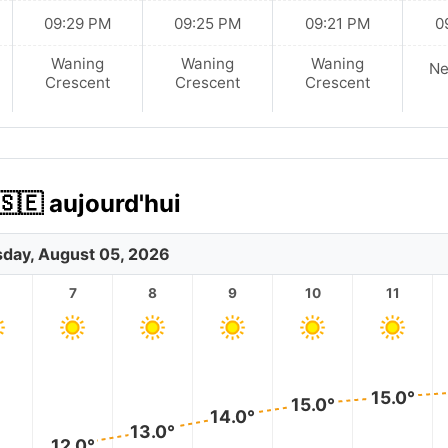
09:29 PM
09:25 PM
09:21 PM
0
Waning
Waning
Waning
N
Crescent
Crescent
Crescent
🇸🇪 aujourd'hui
day, August 05, 2026
7
8
9
10
11
15.0°
15.0°
14.0°
13.0°
12.0°