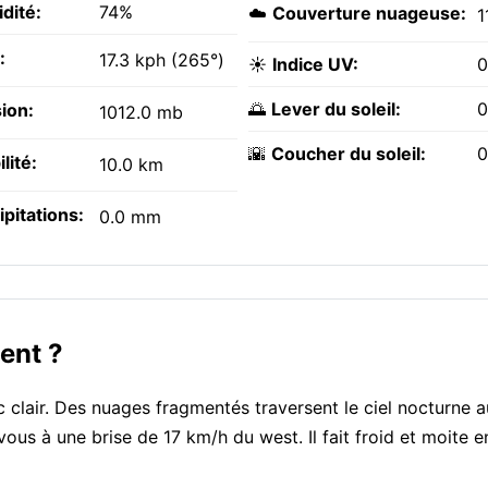
dité:
74%
☁️
Couverture nuageuse:
1
:
17.3 kph (265°)
☀️
Indice UV:
0
🌅
Lever du soleil:
0
ion:
1012.0 mb
🌇
Coucher du soleil:
0
ilité:
10.0 km
ipitations:
0.0 mm
ent ?
vec clair. Des nuages fragmentés traversent le ciel nocturne 
ous à une brise de 17 km/h du west. Il fait froid et moite e