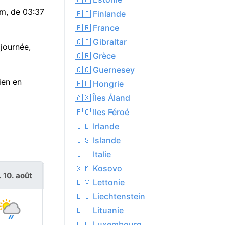
9m, de 03:37
🇫🇮 Finlande
🇫🇷 France
🇬🇮 Gibraltar
 journée,
🇬🇷 Grèce
🇬🇬 Guernesey
ien en
🇭🇺 Hongrie
🇦🇽 Îles Åland
🇫🇴 Iles Féroé
🇮🇪 Irlande
🇮🇸 Islande
🇮🇹 Italie
🇽🇰 Kosovo
. 10. août
mar. 11. août
🇱🇻 Lettonie
🇱🇮 Liechtenstein
🇱🇹 Lituanie
🇱🇺 Luxembourg