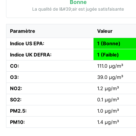
Bonne
La qualité de l&#39;air est jugée satisfaisante
Paramètre
Valeur
Indice US EPA:
1 (Bonne)
Indice UK DEFRA:
1 (Faible)
CO:
111.0 µg/m³
O3:
39.0 µg/m³
NO2:
1.2 µg/m³
SO2:
0.1 µg/m³
PM2.5:
1.0 µg/m³
PM10:
1.4 µg/m³