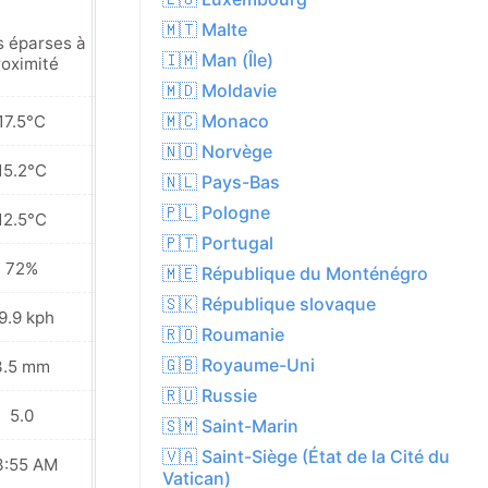
🇲🇹 Malte
s éparses à
Pluies éparses à
🇮🇲 Man (Île)
roximité
proximité
🇲🇩 Moldavie
🇲🇨 Monaco
17.5°C
17.0°C
🇳🇴 Norvège
15.2°C
13.6°C
🇳🇱 Pays-Bas
🇵🇱 Pologne
12.5°C
10.3°C
🇵🇹 Portugal
72%
68%
🇲🇪 République du Monténégro
🇸🇰 République slovaque
9.9 kph
22.0 kph
🇷🇴 Roumanie
🇬🇧 Royaume-Uni
3.5 mm
1.9 mm
🇷🇺 Russie
5.0
5.0
🇸🇲 Saint-Marin
🇻🇦 Saint-Siège (État de la Cité du
3:55 AM
03:59 AM
Vatican)