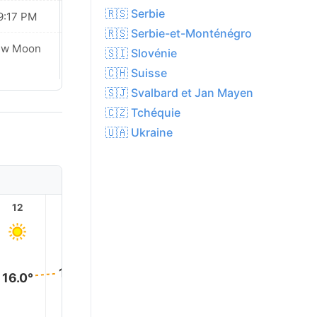
🇷🇸 Serbie
9:17 PM
09:13 PM
🇷🇸 Serbie-et-Monténégro
ew Moon
New Moon
🇸🇮 Slovénie
🇨🇭 Suisse
🇸🇯 Svalbard et Jan Mayen
🇨🇿 Tchéquie
🇺🇦 Ukraine
12
13
14
15
16
17
16.0°
16.0°
16.0°
16.0°
16.0°
16.0°