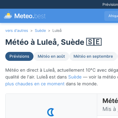
Prévisio
Meteo.
best
Afriq
vers d'autres
>
Suède
>
Luleå
Météo à Luleå, Suède 🇸🇪
Prévisions
Météo en août
Météo en septembre
Météo en direct à Luleå, actuellement 10°C avec dégagé.
qualité de l'air. Luleå est dans
Suède
— voir la météo 
plus chaudes en ce moment
dans le monde.
Mété
Mis à 