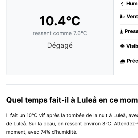
💧
Humi
10.4°C
🌬️
Vent
🌡️
Press
ressent comme 7.6°C
Dégagé
👁️
Visib
🌧️
Préc
Quel temps fait-il à Luleå en ce mom
Il fait un 10°C vif après la tombée de la nuit à Luleå, a
de Luleå. Sur la peau, on ressent environ 8°C. Attendez-v
moment, avec 74% d'humidité.