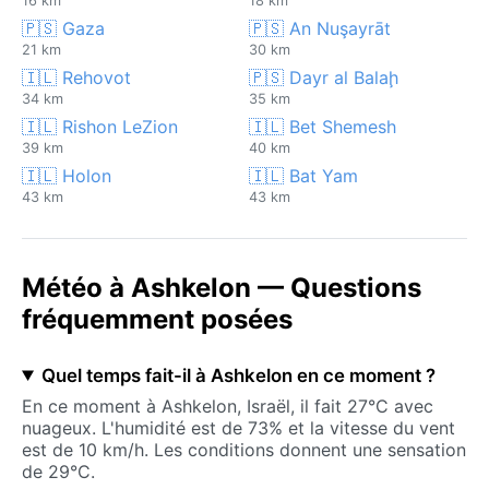
16 km
18 km
🇵🇸 Gaza
🇵🇸 An Nuşayrāt
21 km
30 km
🇮🇱 Rehovot
🇵🇸 Dayr al Balaḩ
34 km
35 km
🇮🇱 Rishon LeZion
🇮🇱 Bet Shemesh
39 km
40 km
🇮🇱 Holon
🇮🇱 Bat Yam
43 km
43 km
Météo à Ashkelon — Questions
fréquemment posées
Quel temps fait-il à Ashkelon en ce moment ?
En ce moment à Ashkelon, Israël, il fait 27°C avec
nuageux. L'humidité est de 73% et la vitesse du vent
est de 10 km/h. Les conditions donnent une sensation
de 29°C.