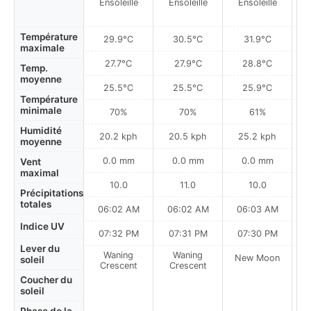
Ensoleillé
Ensoleillé
Ensoleillé
Température
29.9°C
30.5°C
31.9°C
maximale
27.7°C
27.9°C
28.8°C
Temp.
moyenne
25.5°C
25.5°C
25.9°C
Température
minimale
70%
70%
61%
Humidité
20.2 kph
20.5 kph
25.2 kph
moyenne
0.0 mm
0.0 mm
0.0 mm
Vent
maximal
10.0
11.0
10.0
Précipitations
totales
06:02 AM
06:02 AM
06:03 AM
0
Indice UV
07:32 PM
07:31 PM
07:30 PM
Lever du
Waning
Waning
New Moon
N
soleil
Crescent
Crescent
Coucher du
soleil