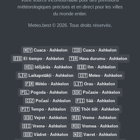
météorologiques précises et en direct pour les villes
du monde entier.
Meteo.best © 2026. Tous droits réservés.
🇲🇾
🇮🇩
Cuaca · Ashkelon
Cuaca · Ashkelon
🇪🇸
🇹🇷
El tiempo · Ashkelon
Hava durumu · Ashkelon
🇭🇺
🇪🇪
Időjárás · Ashkelon
Ilm · Ashkelon
🇱🇻
🇮🇹
Laikapstākļi · Ashkelon
Meteo · Ashkelon
🇫🇷
🇱🇹
Météo · Ashkelon
Oras · Ashkelon
🇵🇱
🇸🇰
Pogoda · Ashkelon
Počasie · Ashkelon
🇨🇿
🇫🇮
Počasí · Ashkelon
Sää · Ashkelon
🇵🇹
🇻🇳
Tempo · Ashkelon
Thời tiết · Ashkelon
🇩🇰
🇷🇸
Vejret · Ashkelon
Vreme · Ashkelon
🇸🇮
🇷🇴
Vreme · Ashkelon
Vremea · Ashkelon
🇸🇪
🇳🇴
Vädret · Ashkelon
Været · Ashkelon