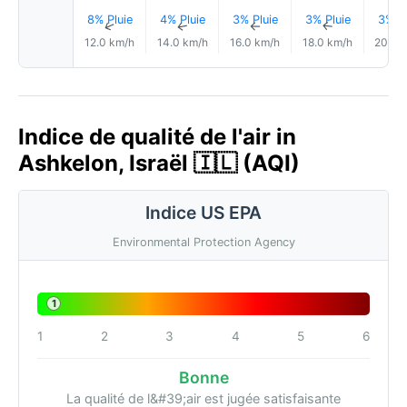
8% Pluie
4% Pluie
3% Pluie
3% Pluie
3% Pl
↑
↑
↑
↑
12.0 km/h
14.0 km/h
16.0 km/h
18.0 km/h
20.0 
Indice de qualité de l'air in
Ashkelon, Israël 🇮🇱 (AQI)
Indice US EPA
Environmental Protection Agency
1
1
2
3
4
5
6
Bonne
La qualité de l&#39;air est jugée satisfaisante