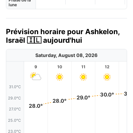
Phase de la
lune
Prévision horaire pour Ashkelon,
Israël 🇮🇱 aujourd'hui
Saturday, August 08, 2026
9
10
11
12
1
31.0°C
30.
30.0°
29.0°
29.0°C
28.0°
28.0°
27.0°C
25.0°C
23.0°C