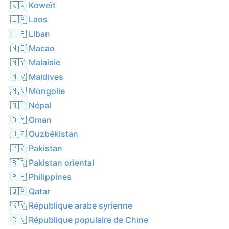
🇰🇼 Koweït
🇱🇦 Laos
🇱🇧 Liban
🇲🇴 Macao
🇲🇾 Malaisie
🇲🇻 Maldives
🇲🇳 Mongolie
🇳🇵 Népal
🇴🇲 Oman
🇺🇿 Ouzbékistan
🇵🇰 Pakistan
🇧🇩 Pakistan oriental
🇵🇭 Philippines
🇶🇦 Qatar
🇸🇾 République arabe syrienne
🇨🇳 République populaire de Chine