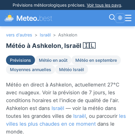
Prévisions météorologiques précises
.
Voir tous les pays
.
☰
Meteo.
best
🌐
vers d'autres
>
Israël
>
Ashkelon
Météo à Ashkelon, Israël 🇮🇱
Prévisions
Météo en août
Météo en septembre
Moyennes annuelles
Météo Israël
Météo en direct à Ashkelon, actuellement 27°C
avec nuageux. Voir la prévision de 7 jours, les
conditions horaires et l'indice de qualité de l'air.
Ashkelon est dans
Israël
— voir la météo dans
toutes les grandes villes de
Israël
, ou parcourir
les
villes les plus chaudes en ce moment
dans le
monde.