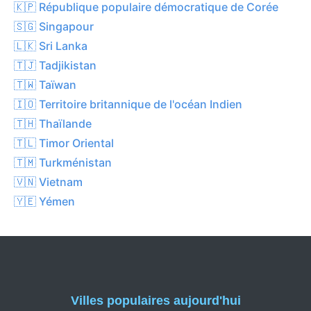
🇰🇵 République populaire démocratique de Corée
🇸🇬 Singapour
🇱🇰 Sri Lanka
🇹🇯 Tadjikistan
🇹🇼 Taïwan
🇮🇴 Territoire britannique de l'océan Indien
🇹🇭 Thaïlande
🇹🇱 Timor Oriental
🇹🇲 Turkménistan
🇻🇳 Vietnam
🇾🇪 Yémen
Villes populaires aujourd'hui