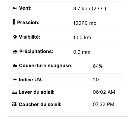
🌬️
Vent:
9.7 kph (233°)
🌡️
Pression:
1007.0 mb
👁️
Visibilité:
10.0 km
🌧️
Précipitations:
0.0 mm
☁️
Couverture nuageuse:
64%
☀️
Indice UV:
1.0
🌅
Lever du soleil:
06:02 AM
🌇
Coucher du soleil:
07:32 PM