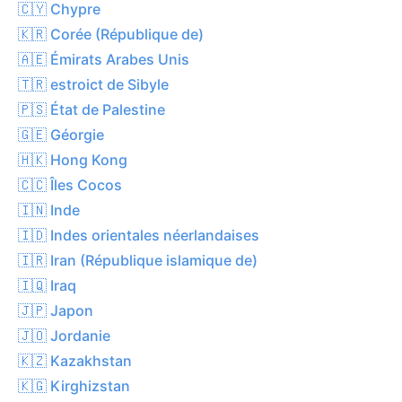
🇨🇾 Chypre
🇰🇷 Corée (République de)
🇦🇪 Émirats Arabes Unis
🇹🇷 estroict de Sibyle
🇵🇸 État de Palestine
🇬🇪 Géorgie
🇭🇰 Hong Kong
🇨🇨 Îles Cocos
🇮🇳 Inde
🇮🇩 Indes orientales néerlandaises
🇮🇷 Iran (République islamique de)
🇮🇶 Iraq
🇯🇵 Japon
🇯🇴 Jordanie
🇰🇿 Kazakhstan
🇰🇬 Kirghizstan