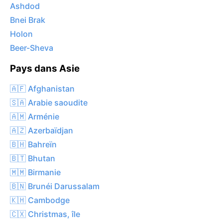
Ashdod
Bnei Brak
Holon
Beer-Sheva
Pays dans Asie
🇦🇫 Afghanistan
🇸🇦 Arabie saoudite
🇦🇲 Arménie
🇦🇿 Azerbaïdjan
🇧🇭 Bahreïn
🇧🇹 Bhutan
🇲🇲 Birmanie
🇧🇳 Brunéi Darussalam
🇰🇭 Cambodge
🇨🇽 Christmas, île