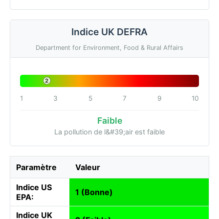
Indice UK DEFRA
Department for Environment, Food & Rural Affairs
2
1
3
5
7
9
10
Faible
La pollution de l&#39;air est faible
Paramètre
Valeur
Indice US
1 (Bonne)
EPA:
Indice UK