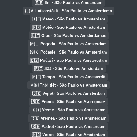
🇪🇪
Ilm · São Paulo vs Amsterdam
🇱🇻
Laikapstākļi · São Paulo vs Amsterdama
🇮🇹
Meteo · São Paulo vs Amsterdam
🇫🇷
Météo · São Paulo vs Amsterdam
🇱🇹
Oras · São Paulo vs Amsterdamas
🇵🇱
Pogoda · São Paulo vs Amsterdam
🇸🇰
Počasie · São Paulo vs Amsterdam
🇨🇿
Počasí · São Paulo vs Amsterodam
🇫🇮
Sää · São Paulo vs Amsterdam
🇵🇹
Tempo · São Paulo vs Amesterdã
🇻🇳
Thời tiết · São Paulo vs Amsterdam
🇩🇰
Vejret · São Paulo vs Amsterdam
🇷🇸
Vreme · São Paulo vs Амстердам
🇸🇮
Vreme · São Paulo vs Amsterdam
🇷🇴
Vremea · São Paulo vs Amsterdam
🇸🇪
Vädret · São Paulo vs Amsterdam
🇳🇴
Været · São Paulo vs Amsterdam