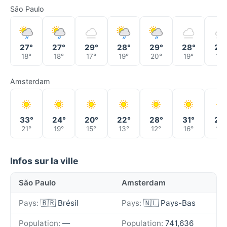
São Paulo
27°
27°
29°
28°
29°
28°
28
18°
18°
17°
19°
20°
19°
18°
Amsterdam
33°
24°
20°
22°
28°
31°
29
21°
19°
15°
13°
12°
16°
17°
Infos sur la ville
São Paulo
Amsterdam
Pays:
🇧🇷 Brésil
Pays:
🇳🇱 Pays-Bas
Population:
—
Population:
741,636