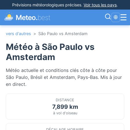
Prévisions météorologiques précises
.
Voir tous les pays
.
☰
Meteo.
best
🌐
vers d'autres
>
São Paulo vs Amsterdam
Météo à São Paulo vs
Amsterdam
Météo actuelle et conditions clés côte à côte pour
São Paulo, Brésil et Amsterdam, Pays-Bas. Mis à jour
en direct.
DISTANCE
7,899 km
à vol d'oiseau
DÉCALAGE HORAIRE