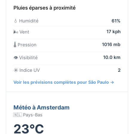
Pluies éparses à proximité
💧 Humidité
61%
17 kph
🌬️ Vent
1016 mb
🌡️ Pression
10.0 km
👁️ Visibilité
☀️ Indice UV
2
Voir les prévisions complètes pour São Paulo →
Météo à Amsterdam
🇳🇱 Pays-Bas
23°C