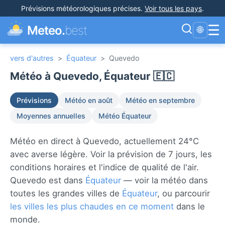
Prévisions météorologiques précises
.
Voir tous les pays
.
☰
Meteo.
best
🌐
vers d'autres
>
Équateur
>
Quevedo
Météo à Quevedo, Équateur 🇪🇨
Prévisions
Météo en août
Météo en septembre
Moyennes annuelles
Météo Équateur
Météo en direct à Quevedo, actuellement 24°C
avec averse légère. Voir la prévision de 7 jours, les
conditions horaires et l'indice de qualité de l'air.
Quevedo est dans
Équateur
— voir la météo dans
toutes les grandes villes de
Équateur
, ou parcourir
les villes les plus chaudes en ce moment
dans le
monde.