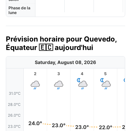
Phase de la
lune
Prévision horaire pour Quevedo,
Équateur 🇪🇨 aujourd'hui
Saturday, August 08, 2026
2
3
4
5
6
31.0°C
28.0°C
26.0°C
24.0°
23.0°
23.0°
23.
23.0°C
22.0°