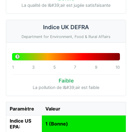
La qualité de l&#39;air est jugée satisfaisante
Indice UK DEFRA
Department for Environment, Food & Rural Affairs
1
1
3
5
7
9
10
Faible
La pollution de l&#39;air est faible
Paramètre
Valeur
Indice US
1 (Bonne)
EPA: