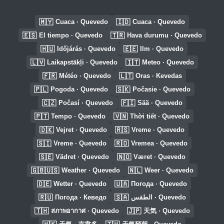
🇲🇾
🇮🇩
Cuaca · Quevedo
Cuaca · Quevedo
🇪🇸
🇹🇷
El tiempo · Quevedo
Hava durumu · Quevedo
🇭🇺
🇪🇪
Időjárás · Quevedo
Ilm · Quevedo
🇱🇻
🇮🇹
Laikapstākļi · Quevedo
Meteo · Quevedo
🇫🇷
🇱🇹
Météo · Quevedo
Oras · Kevedas
🇵🇱
🇸🇰
Pogoda · Quevedo
Počasie · Quevedo
🇨🇿
🇫🇮
Počasí · Quevedo
Sää · Quevedo
🇵🇹
🇻🇳
Tempo · Quevedo
Thời tiết · Quevedo
🇩🇰
🇷🇸
Vejret · Quevedo
Vreme · Quevedo
🇸🇮
🇷🇴
Vreme · Quevedo
Vremea · Quevedo
🇸🇪
🇳🇴
Vädret · Quevedo
Været · Quevedo
🇬🇧🇺🇸
🇳🇱
Weather · Quevedo
Weer · Quevedo
🇩🇪
🇺🇦
Wetter · Quevedo
Погода · Quevedo
🇷🇺
🇸🇦
Погода · Кеведо
الطقس · Quevedo
🇹🇭
🇯🇵
สภาพอากาศ · Quevedo
天気 · Quevedo