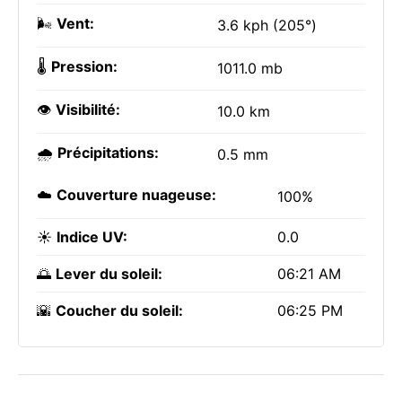
🌬️
Vent:
3.6 kph (205°)
🌡️
Pression:
1011.0 mb
👁️
Visibilité:
10.0 km
🌧️
Précipitations:
0.5 mm
☁️
Couverture nuageuse:
100%
☀️
Indice UV:
0.0
🌅
Lever du soleil:
06:21 AM
🌇
Coucher du soleil:
06:25 PM