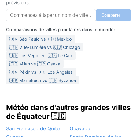
prévisions.
Comparer →
Comparaisons de villes populaires dans le monde:
🇧🇷 São Paulo vs 🇲🇽 Mexico
🇫🇷 Ville-Lumière vs 🇺🇸 Chicago
🇺🇸 Las Vegas vs 🇿🇦 Le Cap
🇮🇹 Milan vs 🇯🇵 Osaka
🇨🇳 Pékin vs 🇺🇸 Los Angeles
🇲🇦 Marrakech vs 🇹🇷 Byzance
Météo dans d'autres grandes villes
de Équateur 🇪🇨
San Francisco de Quito
Guayaquil
Cuenca
Santo Domingo de los