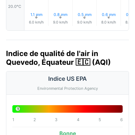
20.0°C
1.1 mm
0.8 mm
0.5 mm
0.6 mm
0.2
↑
↑
↑
↑
6.0 km/h
9.0 km/h
9.0 km/h
8.0 km/h
8.0 k
Indice de qualité de l'air in
Quevedo, Équateur 🇪🇨 (AQI)
Indice US EPA
Environmental Protection Agency
1
1
2
3
4
5
6
Bonne