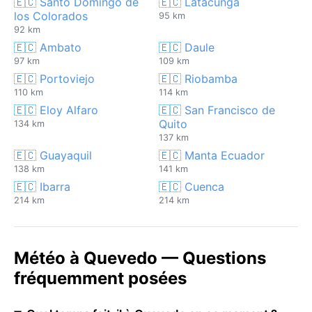
🇪🇨 Santo Domingo de
🇪🇨 Latacunga
los Colorados
95 km
92 km
🇪🇨 Ambato
🇪🇨 Daule
97 km
109 km
🇪🇨 Portoviejo
🇪🇨 Riobamba
110 km
114 km
🇪🇨 Eloy Alfaro
🇪🇨 San Francisco de
Quito
134 km
137 km
🇪🇨 Guayaquil
🇪🇨 Manta Ecuador
138 km
141 km
🇪🇨 Ibarra
🇪🇨 Cuenca
214 km
214 km
Météo à Quevedo — Questions
fréquemment posées