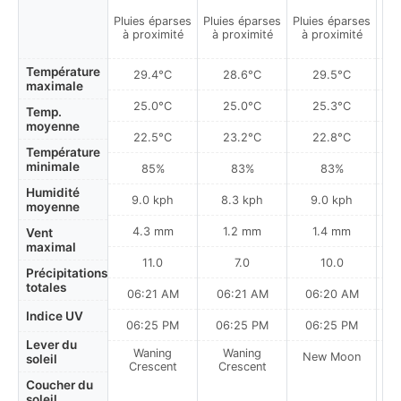
Pluies éparses
Pluies éparses
Pluies éparses
Plu
à proximité
à proximité
à proximité
à
Température
29.4°C
28.6°C
29.5°C
maximale
25.0°C
25.0°C
25.3°C
Temp.
moyenne
22.5°C
23.2°C
22.8°C
Température
minimale
85%
83%
83%
Humidité
9.0 kph
8.3 kph
9.0 kph
moyenne
4.3 mm
1.2 mm
1.4 mm
Vent
maximal
11.0
7.0
10.0
Précipitations
totales
06:21 AM
06:21 AM
06:20 AM
0
Indice UV
06:25 PM
06:25 PM
06:25 PM
Lever du
Waning
Waning
New Moon
N
soleil
Crescent
Crescent
Coucher du
soleil