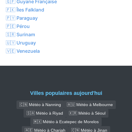
🇬🇫 Guyane Française
🇫🇰 Îles Falkland
🇵🇾 Paraguay
🇵🇪 Pérou
🇸🇷 Surinam
🇺🇾 Uruguay
🇻🇪 Venezuela
Villes populaires aujourd'hui
🇨🇳 Météo à Nanning
🇦🇺 Météo à Melbourne
🇸🇦 Météo à Riyad
🇰🇷 Météo à Séoul
🇲🇽 Météo à Ecatepec de Morelos
🇦🇪 Météo à Charjah
🇨🇳 Météo à Jinan