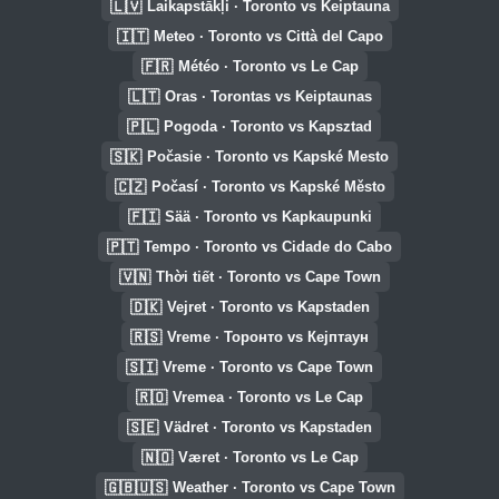
🇱🇻
Laikapstākļi · Toronto vs Keiptauna
🇮🇹
Meteo · Toronto vs Città del Capo
🇫🇷
Météo · Toronto vs Le Cap
🇱🇹
Oras · Torontas vs Keiptaunas
🇵🇱
Pogoda · Toronto vs Kapsztad
🇸🇰
Počasie · Toronto vs Kapské Mesto
🇨🇿
Počasí · Toronto vs Kapské Město
🇫🇮
Sää · Toronto vs Kapkaupunki
🇵🇹
Tempo · Toronto vs Cidade do Cabo
🇻🇳
Thời tiết · Toronto vs Cape Town
🇩🇰
Vejret · Toronto vs Kapstaden
🇷🇸
Vreme · Торонто vs Кејптаун
🇸🇮
Vreme · Toronto vs Cape Town
🇷🇴
Vremea · Toronto vs Le Cap
🇸🇪
Vädret · Toronto vs Kapstaden
🇳🇴
Været · Toronto vs Le Cap
🇬🇧🇺🇸
Weather · Toronto vs Cape Town