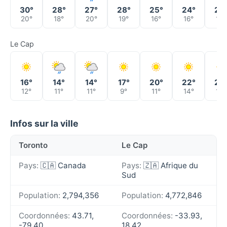
30°
28°
27°
28°
25°
24°
24
20°
18°
20°
19°
16°
16°
16°
Le Cap
16°
14°
14°
17°
20°
22°
23
12°
11°
11°
9°
11°
14°
15°
Infos sur la ville
Toronto
Le Cap
Pays:
🇨🇦 Canada
Pays:
🇿🇦 Afrique du
Sud
Population:
2,794,356
Population:
4,772,846
Coordonnées:
43.71,
Coordonnées:
-33.93,
-79.40
18.42