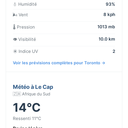
💧 Humidité
93%
8 kph
🌬️ Vent
1013 mb
🌡️ Pression
10.0 km
👁️ Visibilité
☀️ Indice UV
2
Voir les prévisions complètes pour Toronto →
Météo à Le Cap
🇿🇦 Afrique du Sud
14°C
Ressenti 11°C