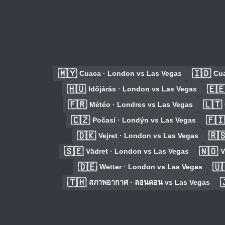
🇲🇾
🇮🇩
Cuaca · London vs Las Vegas
Cua
🇭🇺
🇪
Időjárás · London vs Las Vegas
🇫🇷
🇱🇹
Météo · Londres vs Las Vegas
🇨🇿
🇫🇮
Počasí · Londýn vs Las Vegas
🇩🇰
🇷
Vejret · London vs Las Vegas
🇸🇪
🇳🇴
Vädret · London vs Las Vegas
V
🇩🇪
🇺
Wetter · London vs Las Vegas
🇹🇭

สภาพอากาศ · ลอนดอน vs Las Vegas