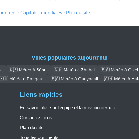
e moment
·
Capitales mondiales
·
Plan du site
Villes populaires aujourd'hui
re
🇰🇷 Météo à Séoul
🇨🇳 Météo à Zhuhai
🇪🇬 Météo à Gize
🇲🇲 Météo à Rangoun
🇪🇨 Météo à Guayaquil
🇨🇳 Météo à Hui
Liens rapides
En savoir plus sur l'équipe et la mission derrière
Contactez-nous
Plan du site
Tous les continents