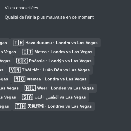
Villes ensoleillées
Qualité de l'air la plus mauvaise en ce moment
🇹🇷
egas
Hava durumu · Londra vs Las Vegas
🇮🇹
as Vegas
Meteo · Londra vs Las Vegas
🇸🇰
Vegas
Počasie · Londýn vs Las Vegas
🇻🇳
as
Thời tiết · Luân Đôn vs Las Vegas
🇷🇴
egas
Vremea · Londra vs Las Vegas
🇳🇱
Las Vegas
Weer · Londen vs Las Vegas
🇸🇦
as Vegas
الطقس · لندن vs Las Vegas
🇹🇼
Vegas
天氣預報 · Londres vs Las Vegas