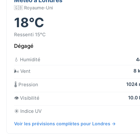
🇬🇧 Royaume-Uni
18°C
Ressenti 15°C
Dégagé
💧 Humidité
4
8 
🌬️ Vent
1024
🌡️ Pression
10.0
👁️ Visibilité
☀️ Indice UV
Voir les prévisions complètes pour Londres →