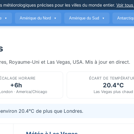
ns météorologiques précises
pour les villes du monde entier
.
Voir tous
ue
Amérique du Nord
Amérique du Sud
Antarcti
▼
▼
▼
s
res, Royaume-Uni et Las Vegas, USA. Mis à jour en direct.
ÉCALAGE HORAIRE
ÉCART DE TEMPÉRATU
+6h
20.4°C
London · America/Chicago
Las Vegas plus chaud
 environ 20.4°C de plus que Londres.
Météo à Las Vegas