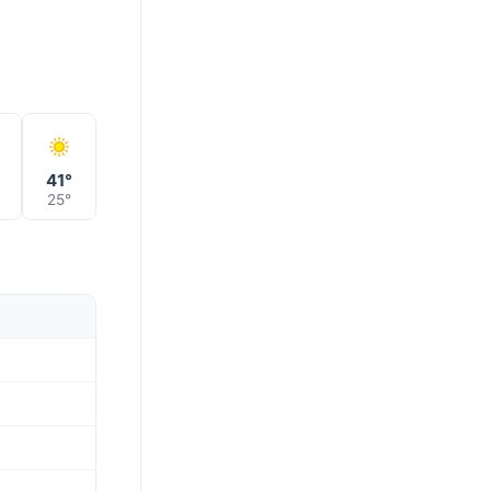
41°
25°