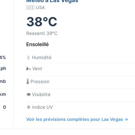
🇺🇸 USA
38°C
Ressenti 39°C
Ensoleillé
4%
💧 Humidité
kph
🌬️ Vent
 mb
🌡️ Pression
 km
👁️ Visibilité
0
☀️ Indice UV
Voir les prévisions complètes pour Las Vegas →