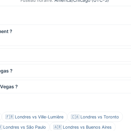
Fuseau horaire:
America/Chicago (UTC-5)
ment ?
egas ?
s Vegas ?
🇫🇷 Londres vs Ville-Lumière
🇨🇦 Londres vs Toronto
🇷 Londres vs São Paulo
🇦🇷 Londres vs Buenos Aires