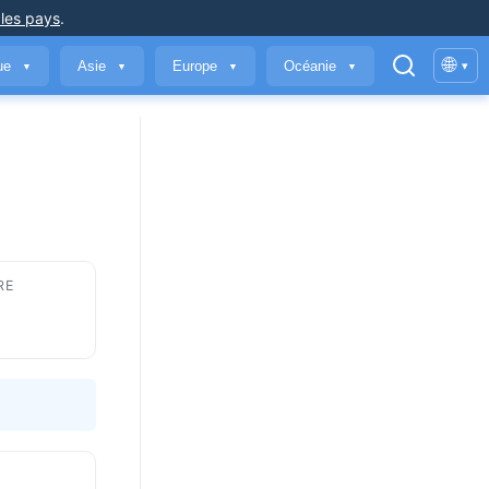
 les pays
.
🌐
que
Asie
Europe
Océanie
▾
▼
▼
▼
▼
RE