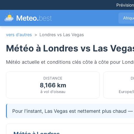
Prévisio
Meteo.
best
Afriq
vers d'autres
>
Londres vs Las Vegas
Météo à Londres vs Las Vega
Météo actuelle et conditions clés côte à côte pour Lond
DISTANCE
D
8,166 km
à vol d'oiseau
Europe/
Pour l'instant, Las Vegas est nettement plus chaud —
Météo à Londres