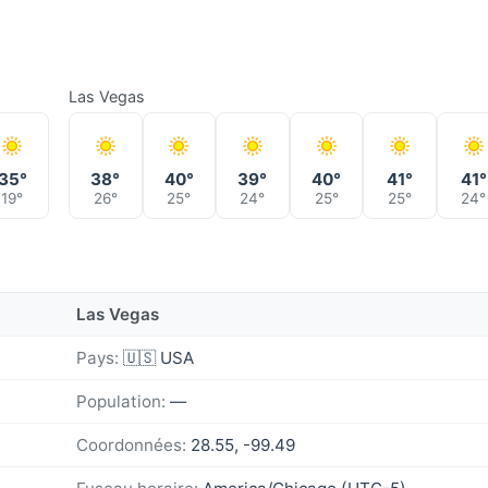
Las Vegas
35°
38°
40°
39°
40°
41°
41°
19°
26°
25°
24°
25°
25°
24°
Las Vegas
Pays:
🇺🇸 USA
Population:
—
Coordonnées:
28.55, -99.49