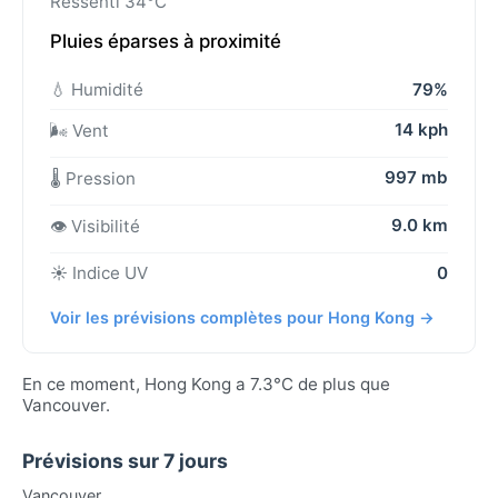
Ressenti 34°C
Pluies éparses à proximité
💧 Humidité
79%
14 kph
🌬️ Vent
997 mb
🌡️ Pression
9.0 km
👁️ Visibilité
☀️ Indice UV
0
Voir les prévisions complètes pour Hong Kong →
En ce moment, Hong Kong a 7.3°C de plus que
Vancouver.
Prévisions sur 7 jours
Vancouver