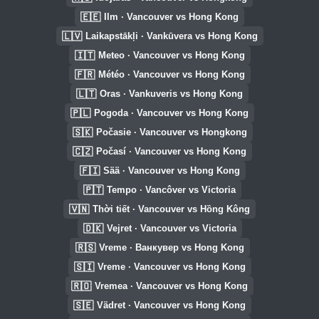
🇪🇪
Ilm · Vancouver vs Hong Kong
🇱🇻
Laikapstākļi · Vankūvera vs Hong Kong
🇮🇹
Meteo · Vancouver vs Hong Kong
🇫🇷
Météo · Vancouver vs Hong Kong
🇱🇹
Oras · Vankuveris vs Hong Kong
🇵🇱
Pogoda · Vancouver vs Hong Kong
🇸🇰
Počasie · Vancouver vs Hongkong
🇨🇿
Počasí · Vancouver vs Hong Kong
🇫🇮
Sää · Vancouver vs Hong Kong
🇵🇹
Tempo · Vancôver vs Victoria
🇻🇳
Thời tiết · Vancouver vs Hồng Kông
🇩🇰
Vejret · Vancouver vs Victoria
🇷🇸
Vreme · Ванкувер vs Hong Kong
🇸🇮
Vreme · Vancouver vs Hong Kong
🇷🇴
Vremea · Vancouver vs Hong Kong
🇸🇪
Vädret · Vancouver vs Hong Kong