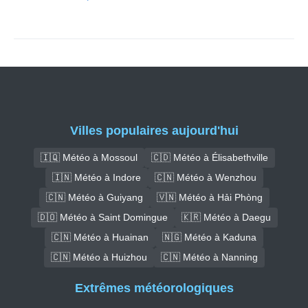
Villes populaires aujourd'hui
🇮🇶 Météo à Mossoul
🇨🇩 Météo à Élisabethville
🇮🇳 Météo à Indore
🇨🇳 Météo à Wenzhou
🇨🇳 Météo à Guiyang
🇻🇳 Météo à Hải Phòng
🇩🇴 Météo à Saint Domingue
🇰🇷 Météo à Daegu
🇨🇳 Météo à Huainan
🇳🇬 Météo à Kaduna
🇨🇳 Météo à Huizhou
🇨🇳 Météo à Nanning
Extrêmes météorologiques