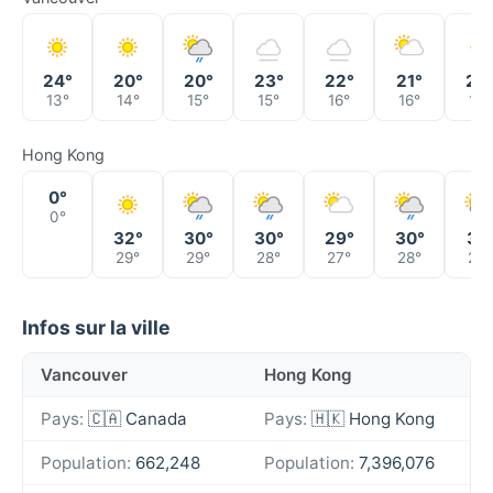
24°
20°
20°
23°
22°
21°
20
13°
14°
15°
15°
16°
16°
15°
Hong Kong
0°
0°
32°
30°
30°
29°
30°
31°
29°
29°
28°
27°
28°
28°
Infos sur la ville
Vancouver
Hong Kong
Pays:
🇨🇦 Canada
Pays:
🇭🇰 Hong Kong
Population:
662,248
Population:
7,396,076