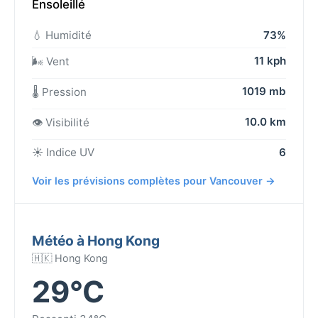
Ensoleillé
💧 Humidité
73%
11 kph
🌬️ Vent
1019 mb
🌡️ Pression
10.0 km
👁️ Visibilité
☀️ Indice UV
6
Voir les prévisions complètes pour Vancouver →
Météo à Hong Kong
🇭🇰 Hong Kong
29°C