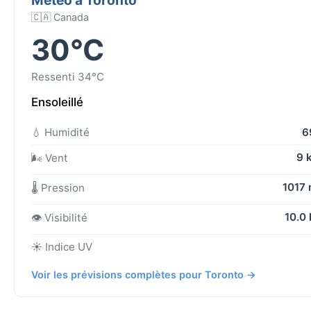
🇨🇦 Canada
30°C
Ressenti 34°C
Ensoleillé
💧 Humidité
6
9 
🌬️ Vent
1017
🌡️ Pression
10.0
👁️ Visibilité
☀️ Indice UV
Voir les prévisions complètes pour Toronto →