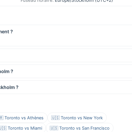
Fuseau horaire:
Europe/Stockholm (UTC+2)
ment ?
holm ?
ockholm ?
🇷 Toronto vs Athènes
🇺🇸 Toronto vs New York
🇺🇸 Toronto vs Miami
🇺🇸 Toronto vs San Francisco