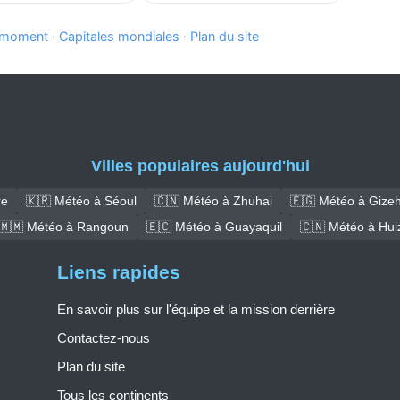
e moment
·
Capitales mondiales
·
Plan du site
Villes populaires aujourd'hui
re
🇰🇷 Météo à Séoul
🇨🇳 Météo à Zhuhai
🇪🇬 Météo à Gize
🇲🇲 Météo à Rangoun
🇪🇨 Météo à Guayaquil
🇨🇳 Météo à Hui
Liens rapides
En savoir plus sur l'équipe et la mission derrière
Contactez-nous
Plan du site
Tous les continents