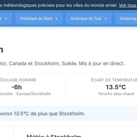
ns météorologiques précises
pour les villes du monde entier
.
Voir tous
ue
Amérique du Nord
Amérique du Sud
Antarcti
▼
▼
▼
m
nto, Canada et Stockholm, Suède. Mis à jour en direct.
ÉCALAGE HORAIRE
ÉCART DE TEMPÉRATU
-6h
13.5°C
Toronto · Europe/Stockholm
Toronto plus chaud
nviron 13.5°C de plus que Stockholm.
Météo à Stockholm