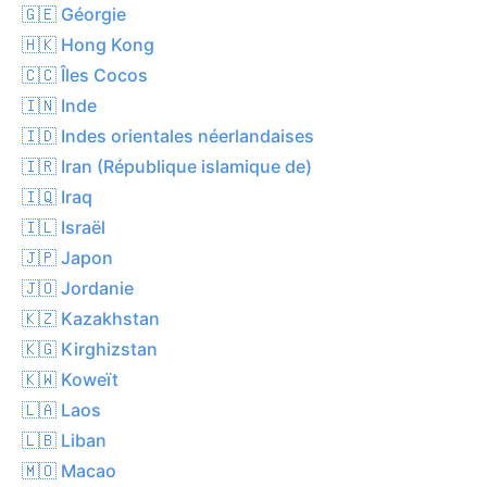
🇬🇪 Géorgie
🇭🇰 Hong Kong
🇨🇨 Îles Cocos
🇮🇳 Inde
🇮🇩 Indes orientales néerlandaises
🇮🇷 Iran (République islamique de)
🇮🇶 Iraq
🇮🇱 Israël
🇯🇵 Japon
🇯🇴 Jordanie
🇰🇿 Kazakhstan
🇰🇬 Kirghizstan
🇰🇼 Koweït
🇱🇦 Laos
🇱🇧 Liban
🇲🇴 Macao