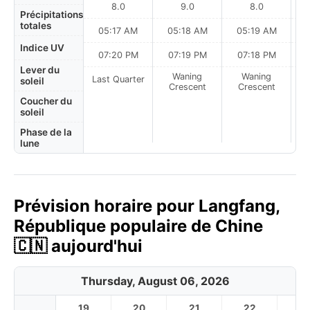
8.0
9.0
8.0
Précipitations
totales
05:17 AM
05:18 AM
05:19 AM
0
Indice UV
07:20 PM
07:19 PM
07:18 PM
Lever du
Waning
Waning
Last Quarter
soleil
Crescent
Crescent
Coucher du
soleil
Phase de la
lune
Prévision horaire pour Langfang,
République populaire de Chine
🇨🇳 aujourd'hui
Thursday, August 06, 2026
19
20
21
22
2