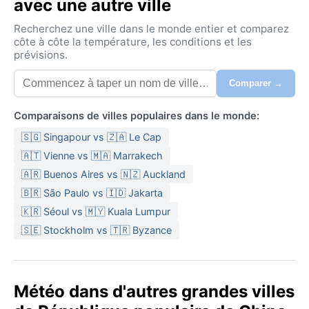
avec une autre ville
Le climat de Langfang, classé Dwa, mêle une saison
Recherchez une ville dans le monde entier et comparez
estivale torride à un hiver sec et glacial. Les étés,
côte à côte la température, les conditions et les
prévisions.
souvent caniculaires, voient les températures grimper
au-dessus de 30 °C, accompagnées d’une humidité
Comparer →
accablante et de pluies abondantes, surtout en juillet
et août. En hiver, le mercure dégringole parfois sous
Comparaisons de villes populaires dans le monde:
les –10 °C, mais l’air reste sec, avec peu de neige
🇸🇬 Singapour vs 🇿🇦 Le Cap
persistante. Le printemps et l’automne sont brefs,
marqués par des amplitudes thermiques importantes.
🇦🇹 Vienne vs 🇲🇦 Marrakech
Pour toute visite, prévoir plusieurs couches : légères
🇦🇷 Buenos Aires vs 🇳🇿 Auckland
et respirantes pour l’été, épaisses et coupe-vent pour
🇧🇷 São Paulo vs 🇮🇩 Jakarta
l’hiver, sans oublier un parapluie si l’on vient durant la
🇰🇷 Séoul vs 🇲🇾 Kuala Lumpur
mousson.
🇸🇪 Stockholm vs 🇹🇷 Byzance
Le meilleur moment pour découvrir Langfang, d’un
point de vue météo, se situe aux intersaisons : fin
printemps (mai-juin) et début automne (septembre-
Météo dans d'autres grandes villes
octobre). Les températures y sont douces, le ciel