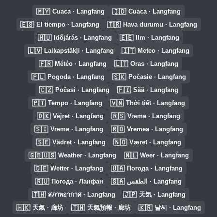
🇲🇾
🇮🇩
Cuaca · Langfang
Cuaca · Langfang
🇪🇸
🇹🇷
El tiempo · Langfang
Hava durumu · Langfang
🇭🇺
🇪🇪
Időjárás · Langfang
Ilm · Langfang
🇱🇻
🇮🇹
Laikapstākļi · Langfang
Meteo · Langfang
🇫🇷
🇱🇹
Météo · Langfang
Oras · Langfang
🇵🇱
🇸🇰
Pogoda · Langfang
Počasie · Langfang
🇨🇿
🇫🇮
Počasí · Langfang
Sää · Langfang
🇵🇹
🇻🇳
Tempo · Langfang
Thời tiết · Langfang
🇩🇰
🇷🇸
Vejret · Langfang
Vreme · Langfang
🇸🇮
🇷🇴
Vreme · Langfang
Vremea · Langfang
🇸🇪
🇳🇴
Vädret · Langfang
Været · Langfang
🇬🇧🇺🇸
🇳🇱
Weather · Langfang
Weer · Langfang
🇩🇪
🇺🇦
Wetter · Langfang
Погода · Langfang
🇷🇺
🇸🇦
Погода · Ланфан
الطقس · Langfang
🇹🇭
🇯🇵
สภาพอากาศ · Langfang
天気 · Langfang
🇭🇰
🇹🇼
🇰🇷
天氣 · 廊坊
天氣預報 · 廊坊
날씨 · Langfang