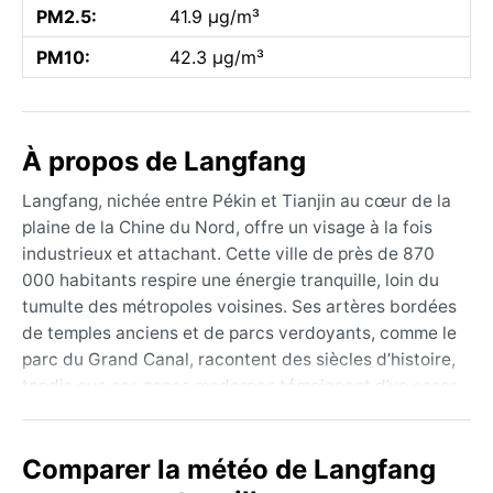
PM2.5:
41.9 µg/m³
PM10:
42.3 µg/m³
À propos de Langfang
Langfang, nichée entre Pékin et Tianjin au cœur de la
plaine de la Chine du Nord, offre un visage à la fois
industrieux et attachant. Cette ville de près de 870
000 habitants respire une énergie tranquille, loin du
tumulte des métropoles voisines. Ses artères bordées
de temples anciens et de parcs verdoyants, comme le
parc du Grand Canal, racontent des siècles d’histoire,
tandis que ses zones modernes témoignent d’un essor
économique discret. La géographie ici est celle d’une
plaine fertile, balayée par les saisons, où les champs
Comparer la météo de Langfang
s’étendent à perte de vue, offrant un contraste
paisible avec l’agitation urbaine.