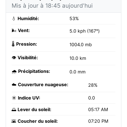
Mis à jour à 18:45 aujourd'hui
💧
Humidité:
53%
🌬️
Vent:
5.0 kph (167°)
🌡️
Pression:
1004.0 mb
👁️
Visibilité:
10.0 km
🌧️
Précipitations:
0.0 mm
☁️
Couverture nuageuse:
28%
☀️
Indice UV:
0.0
🌅
Lever du soleil:
05:17 AM
🌇
Coucher du soleil:
07:20 PM