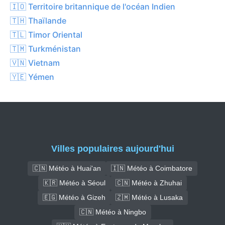
🇮🇴 Territoire britannique de l'océan Indien
🇹🇭 Thaïlande
🇹🇱 Timor Oriental
🇹🇲 Turkménistan
🇻🇳 Vietnam
🇾🇪 Yémen
Villes populaires aujourd'hui
🇨🇳 Météo à Huai'an
🇮🇳 Météo à Coimbatore
🇰🇷 Météo à Séoul
🇨🇳 Météo à Zhuhai
🇪🇬 Météo à Gizeh
🇿🇲 Météo à Lusaka
🇨🇳 Météo à Ningbo