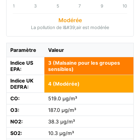
1
3
5
7
9
10
Modérée
La pollution de l&#39;air est modérée
Paramètre
Valeur
Indice US
3 (Malsaine pour les groupes
EPA:
sensibles)
Indice UK
4 (Modérée)
DEFRA:
CO:
519.0 µg/m³
O3:
187.0 µg/m³
NO2:
38.3 µg/m³
SO2:
10.3 µg/m³