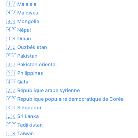
🇲🇾 Malaisie
🇲🇻 Maldives
🇲🇳 Mongolie
🇳🇵 Népal
🇴🇲 Oman
🇺🇿 Ouzbékistan
🇵🇰 Pakistan
🇧🇩 Pakistan oriental
🇵🇭 Philippines
🇶🇦 Qatar
🇸🇾 République arabe syrienne
🇰🇵 République populaire démocratique de Corée
🇸🇬 Singapour
🇱🇰 Sri Lanka
🇹🇯 Tadjikistan
🇹🇼 Taïwan