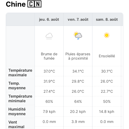
Chine 🇨🇳
jeu. 6. août
ven. 7. août
sam. 8. août
di
Brume de
Pluies éparses
Ensoleillé
fumée
à proximité
Température
37.0°C
34.1°C
30.1°C
maximale
31.9°C
29.8°C
26.0°C
Temp.
moyenne
27.4°C
26.0°C
22.7°C
Température
minimale
60%
64%
50%
Humidité
7.9 kph
20.2 kph
14.8 kph
moyenne
0.0 mm
3.9 mm
0.0 mm
Vent
maximal