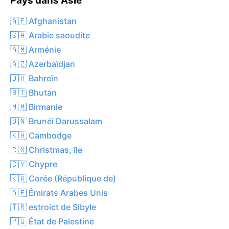
Pays dans Asie
🇦🇫 Afghanistan
🇸🇦 Arabie saoudite
🇦🇲 Arménie
🇦🇿 Azerbaïdjan
🇧🇭 Bahreïn
🇧🇹 Bhutan
🇲🇲 Birmanie
🇧🇳 Brunéi Darussalam
🇰🇭 Cambodge
🇨🇽 Christmas, île
🇨🇾 Chypre
🇰🇷 Corée (République de)
🇦🇪 Émirats Arabes Unis
🇹🇷 estroict de Sibyle
🇵🇸 État de Palestine