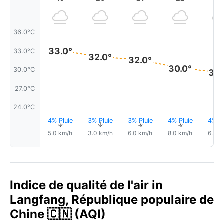
36.0°C
33.0°
33.0°C
32.0°
32.0°
30.0°
30.0°C
30.
27.0°C
24.0°C
4% Pluie
3% Pluie
3% Pluie
4% Pluie
4% Pl
↑
↑
↑
↑
5.0 km/h
3.0 km/h
6.0 km/h
8.0 km/h
6.0 k
Indice de qualité de l'air in
Langfang, République populaire de
Chine 🇨🇳 (AQI)