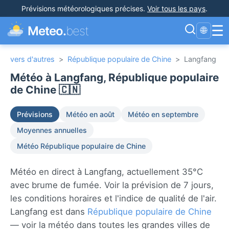
Prévisions météorologiques précises
.
Voir tous les pays
.
☰
Meteo.
best
🌐
vers d'autres
>
République populaire de Chine
>
Langfang
Météo à Langfang, République populaire
de Chine 🇨🇳
Prévisions
Météo en août
Météo en septembre
Moyennes annuelles
Météo République populaire de Chine
Météo en direct à Langfang, actuellement 35°C
avec brume de fumée. Voir la prévision de 7 jours,
les conditions horaires et l'indice de qualité de l'air.
Langfang est dans
République populaire de Chine
— voir la météo dans toutes les grandes villes de