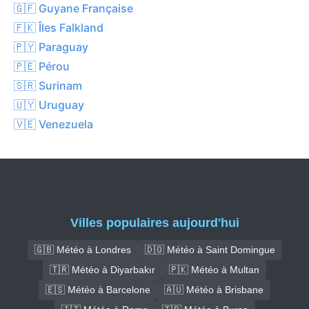
🇬🇫 Guyane Française
🇫🇰 Îles Falkland
🇵🇾 Paraguay
🇵🇪 Pérou
🇸🇷 Surinam
🇺🇾 Uruguay
🇻🇪 Venezuela
Villes populaires aujourd'hui
🇬🇧 Météo à Londres
🇩🇴 Météo à Saint Domingue
🇹🇷 Météo à Diyarbakır
🇵🇰 Météo à Multan
🇪🇸 Météo à Barcelone
🇦🇺 Météo à Brisbane