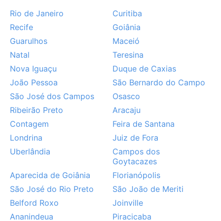
des rafales et des orages soudains. Les mois les plus
Rio de Janeiro
Curitiba
arrosés déconseillent une escapade balnéaire, mais
Recife
Goiânia
les amateurs de verdure et de cascades y trouveront
Guarulhos
Maceió
leur bonheur hors saison.
Natal
Teresina
Nova Iguaçu
Duque de Caxias
João Pessoa
São Bernardo do Campo
São José dos Campos
Osasco
Ribeirão Preto
Aracaju
Contagem
Feira de Santana
Londrina
Juiz de Fora
Uberlândia
Campos dos
Goytacazes
Aparecida de Goiânia
Florianópolis
São José do Rio Preto
São João de Meriti
Belford Roxo
Joinville
Ananindeua
Piracicaba