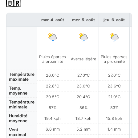
🇧🇷
mar. 4. août
mer. 5. août
jeu. 6. août
ve
Pluies éparses
Pluies éparses
Plu
Averse légère
à proximité
à proximité
à
Température
26.0°C
27.0°C
27.0°C
maximale
22.8°C
23.0°C
23.6°C
Temp.
moyenne
20.5°C
20.4°C
21.0°C
Température
minimale
87%
86%
83%
Humidité
19.4 kph
18.7 kph
15.8 kph
moyenne
6.6 mm
5.2 mm
1.4 mm
Vent
maximal