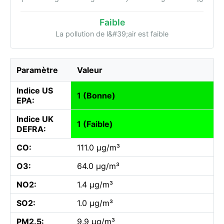
Faible
La pollution de l&#39;air est faible
Paramètre
Valeur
Indice US
1 (Bonne)
EPA:
Indice UK
1 (Faible)
DEFRA:
CO:
111.0 µg/m³
O3:
64.0 µg/m³
NO2:
1.4 µg/m³
SO2:
1.0 µg/m³
PM2.5:
9.9 µg/m³