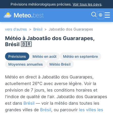
Prévisions météorologiques précises
.
Voir tous les pays
.
☰
Meteo.
best
🌐
vers d'autres
>
Brésil
>
Jaboatão dos Guararapes
Météo à Jaboatão dos Guararapes,
Brésil 🇧🇷
Prévisions
Météo en août
Météo en septembre
Moyennes annuelles
Météo Brésil
Météo en direct à Jaboatão dos Guararapes,
actuellement 26°C avec averse légère. Voir la
prévision de 7 jours, les conditions horaires et
l'indice de qualité de l'air. Jaboatão dos Guararapes
est dans
Brésil
— voir la météo dans toutes les
grandes villes de
Brésil
, ou parcourir
les villes les