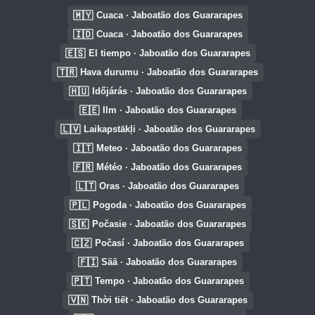
🇲🇾
Cuaca · Jaboatão dos Guararapes
🇮🇩
Cuaca · Jaboatão dos Guararapes
🇪🇸
El tiempo · Jaboatão dos Guararapes
🇹🇷
Hava durumu · Jaboatão dos Guararapes
🇭🇺
Időjárás · Jaboatão dos Guararapes
🇪🇪
Ilm · Jaboatão dos Guararapes
🇱🇻
Laikapstākļi · Jaboatão dos Guararapes
🇮🇹
Meteo · Jaboatão dos Guararapes
🇫🇷
Météo · Jaboatão dos Guararapes
🇱🇹
Oras · Jaboatão dos Guararapes
🇵🇱
Pogoda · Jaboatão dos Guararapes
🇸🇰
Počasie · Jaboatão dos Guararapes
🇨🇿
Počasí · Jaboatão dos Guararapes
🇫🇮
Sää · Jaboatão dos Guararapes
🇵🇹
Tempo · Jaboatão dos Guararapes
🇻🇳
Thời tiết · Jaboatão dos Guararapes