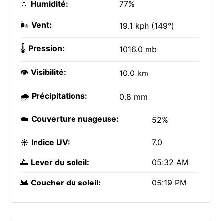
💧
Humidité:
77%
🌬️
Vent:
19.1 kph (149°)
🌡️
Pression:
1016.0 mb
👁️
Visibilité:
10.0 km
🌧️
Précipitations:
0.8 mm
☁️
Couverture nuageuse:
52%
☀️
Indice UV:
7.0
🌅
Lever du soleil:
05:32 AM
🌇
Coucher du soleil:
05:19 PM