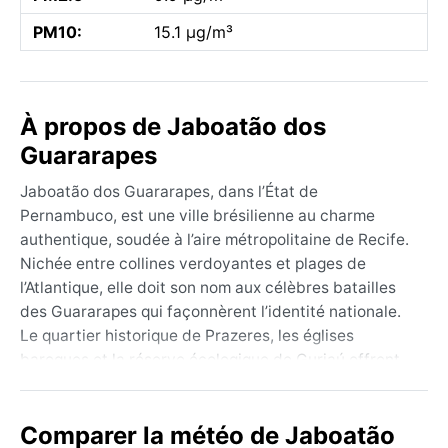
PM10:
15.1 µg/m³
À propos de Jaboatão dos
Guararapes
Jaboatão dos Guararapes, dans l’État de
Pernambuco, est une ville brésilienne au charme
authentique, soudée à l’aire métropolitaine de Recife.
Nichée entre collines verdoyantes et plages de
l’Atlantique, elle doit son nom aux célèbres batailles
des Guararapes qui façonnèrent l’identité nationale.
Le quartier historique de Prazeres, les églises
baroques et la réserve écologique de Gurjaú offrent
une échappée entre culture et nature. L’ambiance y
est vibrante, rythmée par le frevo et le maracatu,
Comparer la météo de Jaboatão
tandis que les marchés regorgent de fruits tropicaux