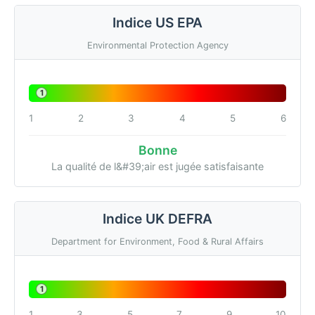
Indice US EPA
Environmental Protection Agency
1
1
2
3
4
5
6
Bonne
La qualité de l&#39;air est jugée satisfaisante
Indice UK DEFRA
Department for Environment, Food & Rural Affairs
1
1
3
5
7
9
10