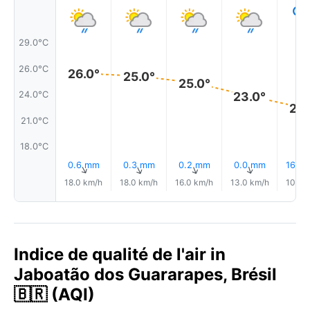
29.0°C
26.0°C
26.0°
25.0°
25.0°
23.0°
24.0°C
22.
21.0°C
18.0°C
0.6 mm
0.3 mm
0.2 mm
0.0 mm
16% P
↑
↑
↑
↑
18.0 km/h
18.0 km/h
16.0 km/h
13.0 km/h
10.0 
Indice de qualité de l'air in
Jaboatão dos Guararapes, Brésil
🇧🇷 (AQI)