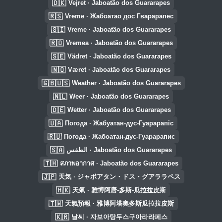
🇩🇰
Vejret · Jaboatão dos Guararapes
🇷🇸
Vreme · Жабоатао дос Гварарапес
🇸🇮
Vreme · Jaboatão dos Guararapes
🇷🇴
Vremea · Jaboatão dos Guararapes
🇸🇪
Vädret · Jaboatão dos Guararapes
🇳🇴
Været · Jaboatão dos Guararapes
🇬🇧🇺🇸
Weather · Jaboatão dos Guararapes
🇳🇱
Weer · Jaboatão dos Guararapes
🇩🇪
Wetter · Jaboatão dos Guararapes
🇺🇦
Погода · Жабуатан-дус-Гуарарапіс
🇷🇺
Погода · Жабоатан-дус-Гуарарапис
🇸🇦
الطقس · Jaboatão dos Guararapes
🇹🇭
สภาพอากาศ · Jaboatão dos Guararapes
🇯🇵
天気 · ジャボアタン・ドス・グアララペス
🇭🇰
天氣 · 雅博阿唐-多斯-瓜拉拉皮斯
🇹🇼
天氣預報 · 雅博阿塔奧多斯瓜拉拉皮斯
🇰🇷
날씨 · 자보아탕두스구아라라페스