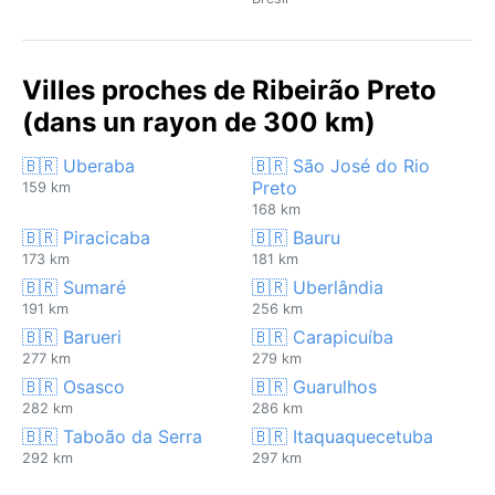
Villes proches de Ribeirão Preto
(dans un rayon de 300 km)
🇧🇷 Uberaba
🇧🇷 São José do Rio
Preto
159 km
168 km
🇧🇷 Piracicaba
🇧🇷 Bauru
173 km
181 km
🇧🇷 Sumaré
🇧🇷 Uberlândia
191 km
256 km
🇧🇷 Barueri
🇧🇷 Carapicuíba
277 km
279 km
🇧🇷 Osasco
🇧🇷 Guarulhos
282 km
286 km
🇧🇷 Taboão da Serra
🇧🇷 Itaquaquecetuba
292 km
297 km