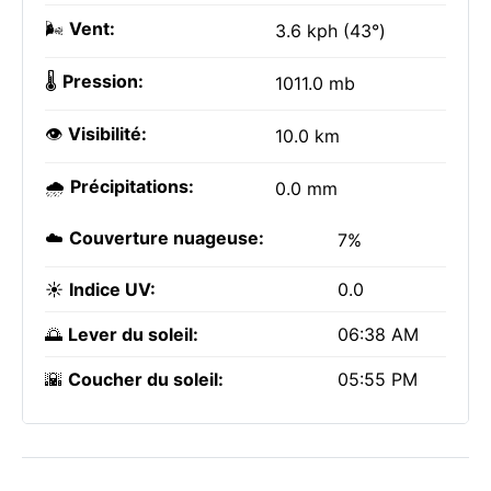
🌬️
Vent:
3.6 kph (43°)
🌡️
Pression:
1011.0 mb
👁️
Visibilité:
10.0 km
🌧️
Précipitations:
0.0 mm
☁️
Couverture nuageuse:
7%
☀️
Indice UV:
0.0
🌅
Lever du soleil:
06:38 AM
🌇
Coucher du soleil:
05:55 PM