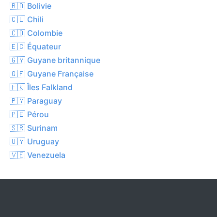
🇧🇴 Bolivie
🇨🇱 Chili
🇨🇴 Colombie
🇪🇨 Équateur
🇬🇾 Guyane britannique
🇬🇫 Guyane Française
🇫🇰 Îles Falkland
🇵🇾 Paraguay
🇵🇪 Pérou
🇸🇷 Surinam
🇺🇾 Uruguay
🇻🇪 Venezuela