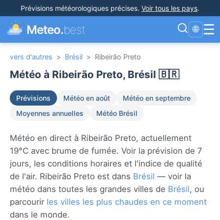
Prévisions météorologiques précises
.
Voir tous les pays
.
☰
Meteo.
best
🌐
vers d'autres
>
Brésil
>
Ribeirão Preto
Météo à Ribeirão Preto, Brésil 🇧🇷
Prévisions
Météo en août
Météo en septembre
Moyennes annuelles
Météo Brésil
Météo en direct à Ribeirão Preto, actuellement
19°C avec brume de fumée. Voir la prévision de 7
jours, les conditions horaires et l'indice de qualité
de l'air. Ribeirão Preto est dans
Brésil
— voir la
météo dans toutes les grandes villes de
Brésil
, ou
parcourir
les villes les plus chaudes en ce moment
dans le monde.