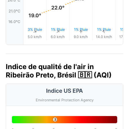
26.0°C
22.0°
21.0°C
19.0°
16.0°C
3% Pluie
1% Pluie
1% Pluie
1% Pluie
1% Pl
↑
↑
↑
↑
5.0 km/h
6.0 km/h
9.0 km/h
14.0 km/h
17.0 
Indice de qualité de l'air in
Ribeirão Preto, Brésil 🇧🇷 (AQI)
Indice US EPA
Environmental Protection Agency
3