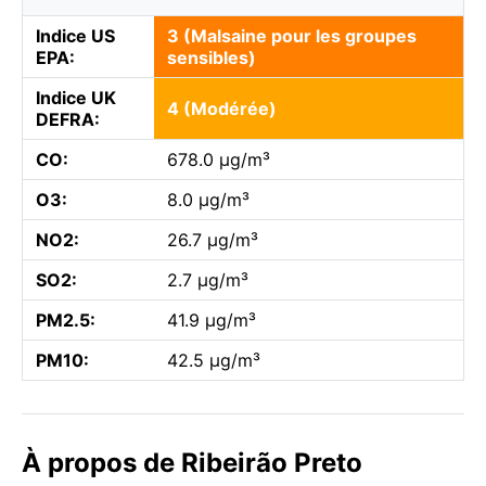
Indice US
3 (Malsaine pour les groupes
EPA:
sensibles)
Indice UK
4 (Modérée)
DEFRA:
CO:
678.0 µg/m³
O3:
8.0 µg/m³
NO2:
26.7 µg/m³
SO2:
2.7 µg/m³
PM2.5:
41.9 µg/m³
PM10:
42.5 µg/m³
À propos de Ribeirão Preto