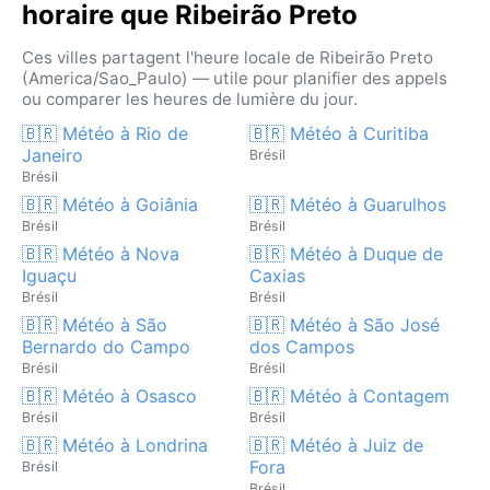
horaire que Ribeirão Preto
Ces villes partagent l'heure locale de Ribeirão Preto
(America/Sao_Paulo) — utile pour planifier des appels
ou comparer les heures de lumière du jour.
🇧🇷 Météo à Rio de
🇧🇷 Météo à Curitiba
Janeiro
Brésil
Brésil
🇧🇷 Météo à Goiânia
🇧🇷 Météo à Guarulhos
Brésil
Brésil
🇧🇷 Météo à Nova
🇧🇷 Météo à Duque de
Iguaçu
Caxias
Brésil
Brésil
🇧🇷 Météo à São
🇧🇷 Météo à São José
Bernardo do Campo
dos Campos
Brésil
Brésil
🇧🇷 Météo à Osasco
🇧🇷 Météo à Contagem
Brésil
Brésil
🇧🇷 Météo à Londrina
🇧🇷 Météo à Juiz de
Fora
Brésil
Brésil