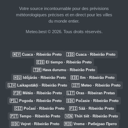
Votre source incontournable pour des prévisions
météorologiques précises et en direct pour les villes
du monde entier.
Meteo.best © 2026. Tous droits réservés.
🇲🇾
🇮🇩
Cuaca · Ribeirão Preto
Cuaca · Ribeirão Preto
🇪🇸
El tiempo · Ribeirão Preto
🇹🇷
Hava durumu · Ribeirão Preto
🇭🇺
🇪🇪
Időjárás · Ribeirão Preto
Ilm · Ribeirão Preto
🇱🇻
🇮🇹
Laikapstākļi · Ribeirão Preto
Meteo · Ribeirão Preto
🇫🇷
🇱🇹
Météo · Ribeirão Preto
Oras · Ribeiran Pretas
🇵🇱
🇸🇰
Pogoda · Ribeirão Preto
Počasie · Ribeirão Preto
🇨🇿
🇫🇮
Počasí · Ribeirão Preto
Sää · Ribeirão Preto
🇵🇹
🇻🇳
Tempo · Ribeirão Preto
Thời tiết · Ribeirão Preto
🇩🇰
🇷🇸
Vejret · Ribeirão Preto
Vreme · Рибејрао Прето