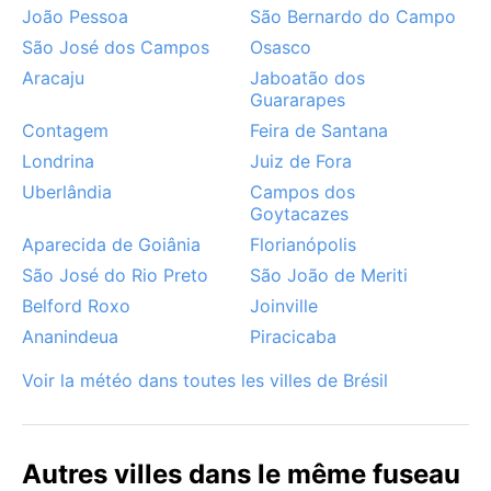
saison sèche reste la période la plus confortable pour
João Pessoa
São Bernardo do Campo
explorer Ribeirão Preto.
São José dos Campos
Osasco
Aracaju
Jaboatão dos
Guararapes
Contagem
Feira de Santana
Londrina
Juiz de Fora
Uberlândia
Campos dos
Goytacazes
Aparecida de Goiânia
Florianópolis
São José do Rio Preto
São João de Meriti
Belford Roxo
Joinville
Ananindeua
Piracicaba
Voir la météo dans toutes les villes de Brésil
Autres villes dans le même fuseau