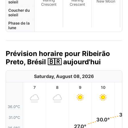
Waning
Waning
New Moon
N
soleil
Crescent
Crescent
Coucher du
soleil
Phase de la
lune
Prévision horaire pour Ribeirão
Preto, Brésil 🇧🇷 aujourd'hui
Saturday, August 08, 2026
7
8
9
10
11
36.0°C
32.
31.0°C
30.0°
27.0°