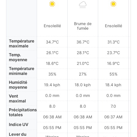
Brume de
Ensoleillé
Ensoleillé
fumée
Température
34.7°C
36.7°C
31.3°C
maximale
26.1°C
28.1°C
23.7°C
Temp.
moyenne
18.6°C
21.0°C
16.9°C
Température
minimale
35%
27%
55%
Humidité
19.4 kph
18.0 kph
18.4 kph
moyenne
0.0 mm
0.0 mm
0.0 mm
Vent
maximal
8.0
8.0
7.0
Précipitations
totales
06:38 AM
06:38 AM
06:37 AM
0
Indice UV
05:55 PM
05:55 PM
05:55 PM
Lever du