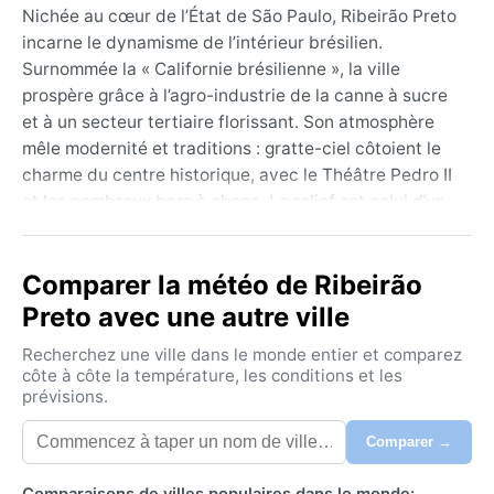
Nichée au cœur de l’État de São Paulo, Ribeirão Preto
incarne le dynamisme de l’intérieur brésilien.
Surnommée la « Californie brésilienne », la ville
prospère grâce à l’agro-industrie de la canne à sucre
et à un secteur tertiaire florissant. Son atmosphère
mêle modernité et traditions : gratte-ciel côtoient le
charme du centre historique, avec le Théâtre Pedro II
et les nombreux bars à chope. Le relief est celui d’un
plateau doucement vallonné, baigné par les eaux du
Rio Pardo. Les amateurs de nature apprécient les
Comparer la météo de Ribeirão
parcs urbains comme le Curupira, oasis de verdure au
milieu de l’effervescence.
Preto avec une autre ville
Sous la classification climatique Aw (savane
Recherchez une ville dans le monde entier et comparez
tropicale), Ribeirão Preto connaît deux saisons bien
côte à côte la température, les conditions et les
prévisions.
marquées. L’été, d’octobre à mars, est chaud et très
humide : les températures culminent autour de 30 °C,
Comparer →
et les après‑midi sont ponctuées d’orages violents
mais généralement brefs. L’hiver, d’avril à septembre,
Comparaisons de villes populaires dans le monde: