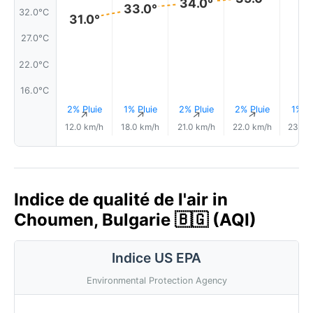
34.0°
33.0°
32.0°C
31.0°
27.0°C
22.0°C
16.0°C
2% Pluie
1% Pluie
2% Pluie
2% Pluie
1% Pl
↑
↑
↑
↑
12.0 km/h
18.0 km/h
21.0 km/h
22.0 km/h
23.0 
Indice de qualité de l'air in
Choumen, Bulgarie 🇧🇬 (AQI)
Indice US EPA
Environmental Protection Agency