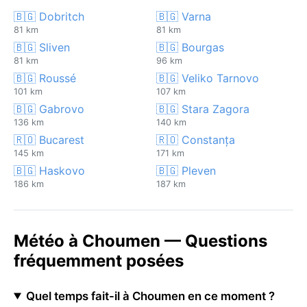
🇧🇬 Dobritch
🇧🇬 Varna
81 km
81 km
🇧🇬 Sliven
🇧🇬 Bourgas
81 km
96 km
🇧🇬 Roussé
🇧🇬 Veliko Tarnovo
101 km
107 km
🇧🇬 Gabrovo
🇧🇬 Stara Zagora
136 km
140 km
🇷🇴 Bucarest
🇷🇴 Constanța
145 km
171 km
🇧🇬 Haskovo
🇧🇬 Pleven
186 km
187 km
Météo à Choumen — Questions
fréquemment posées
Quel temps fait-il à Choumen en ce moment ?