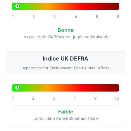
1
1
2
3
4
5
6
Bonne
La qualité de l&#39;air est jugée satisfaisante
Indice UK DEFRA
Department for Environment, Food & Rural Affairs
1
1
3
5
7
9
10
Faible
La pollution de l&#39;air est faible