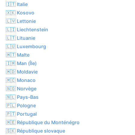
🇮🇹 Italie
🇽🇰 Kosovo
🇱🇻 Lettonie
🇱🇮 Liechtenstein
🇱🇹 Lituanie
🇱🇺 Luxembourg
🇲🇹 Malte
🇮🇲 Man (Île)
🇲🇩 Moldavie
🇲🇨 Monaco
🇳🇴 Norvège
🇳🇱 Pays-Bas
🇵🇱 Pologne
🇵🇹 Portugal
🇲🇪 République du Monténégro
🇸🇰 République slovaque