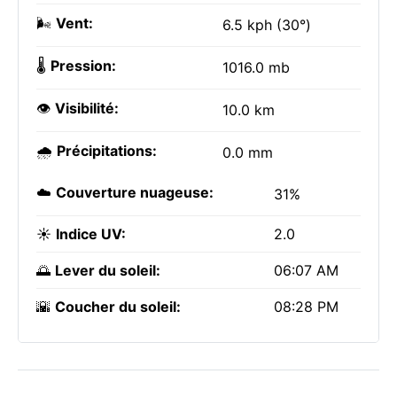
🌬️
Vent:
6.5 kph (30°)
🌡️
Pression:
1016.0 mb
👁️
Visibilité:
10.0 km
🌧️
Précipitations:
0.0 mm
☁️
Couverture nuageuse:
31%
☀️
Indice UV:
2.0
🌅
Lever du soleil:
06:07 AM
🌇
Coucher du soleil:
08:28 PM