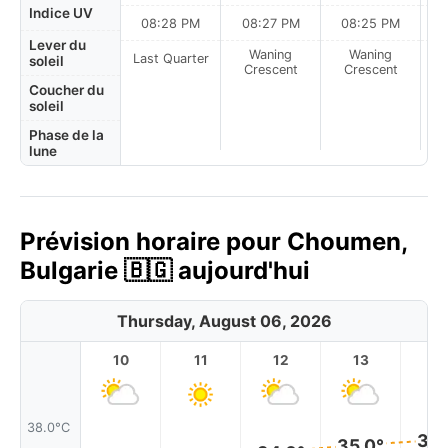
Indice UV
08:28 PM
08:27 PM
08:25 PM
Lever du
Waning
Waning
Last Quarter
soleil
Crescent
Crescent
Coucher du
soleil
Phase de la
lune
Prévision horaire pour Choumen,
Bulgarie 🇧🇬 aujourd'hui
Thursday, August 06, 2026
10
11
12
13
1
38.0°C
36.
35.0°