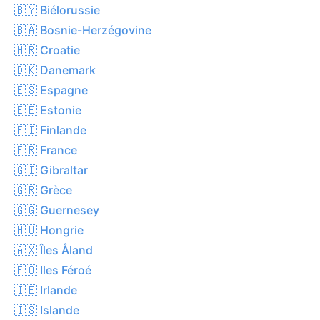
🇧🇾 Biélorussie
🇧🇦 Bosnie-Herzégovine
🇭🇷 Croatie
🇩🇰 Danemark
🇪🇸 Espagne
🇪🇪 Estonie
🇫🇮 Finlande
🇫🇷 France
🇬🇮 Gibraltar
🇬🇷 Grèce
🇬🇬 Guernesey
🇭🇺 Hongrie
🇦🇽 Îles Åland
🇫🇴 Iles Féroé
🇮🇪 Irlande
🇮🇸 Islande