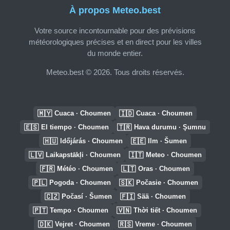
À propos Meteo.best
Votre source incontournable pour des prévisions
météorologiques précises et en direct pour les villes
du monde entier.
Meteo.best © 2026. Tous droits réservés.
🇲🇾
🇮🇩
Cuaca · Choumen
Cuaca · Choumen
🇪🇸
🇹🇷
El tiempo · Choumen
Hava durumu · Şumnu
🇭🇺
🇪🇪
Időjárás · Choumen
Ilm · Šumen
🇱🇻
🇮🇹
Laikapstākļi · Choumen
Meteo · Choumen
🇫🇷
🇱🇹
Météo · Choumen
Oras · Choumen
🇵🇱
🇸🇰
Pogoda · Choumen
Počasie · Choumen
🇨🇿
🇫🇮
Počasí · Šumen
Sää · Choumen
🇵🇹
🇻🇳
Tempo · Choumen
Thời tiết · Choumen
🇩🇰
🇷🇸
Vejret · Choumen
Vreme · Choumen