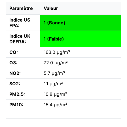
Paramètre
Valeur
Indice US
1 (Bonne)
EPA:
Indice UK
1 (Faible)
DEFRA:
CO:
163.0 µg/m³
O3:
72.0 µg/m³
NO2:
5.7 µg/m³
SO2:
1.1 µg/m³
PM2.5:
10.8 µg/m³
PM10:
15.4 µg/m³