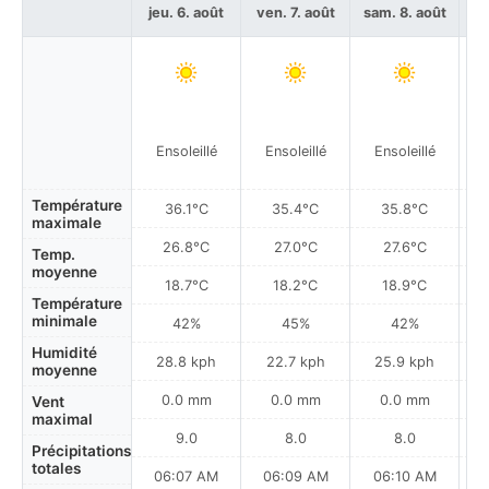
jeu. 6. août
ven. 7. août
sam. 8. août
di
Ensoleillé
Ensoleillé
Ensoleillé
Température
36.1°C
35.4°C
35.8°C
maximale
26.8°C
27.0°C
27.6°C
Temp.
moyenne
18.7°C
18.2°C
18.9°C
Température
minimale
42%
45%
42%
Humidité
28.8 kph
22.7 kph
25.9 kph
moyenne
0.0 mm
0.0 mm
0.0 mm
Vent
maximal
9.0
8.0
8.0
Précipitations
totales
06:07 AM
06:09 AM
06:10 AM