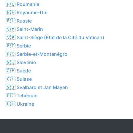
🇷🇴 Roumanie
🇬🇧 Royaume-Uni
🇷🇺 Russie
🇸🇲 Saint-Marin
🇻🇦 Saint-Siège (État de la Cité du Vatican)
🇷🇸 Serbie
🇷🇸 Serbie-et-Monténégro
🇸🇮 Slovénie
🇸🇪 Suède
🇨🇭 Suisse
🇸🇯 Svalbard et Jan Mayen
🇨🇿 Tchéquie
🇺🇦 Ukraine