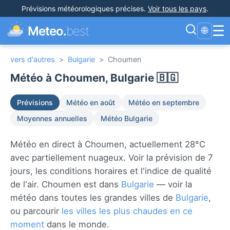
Prévisions météorologiques précises
.
Voir tous les pays
.
☰
Meteo.
best
🌐
vers d'autres
>
Bulgarie
>
Choumen
Météo à Choumen, Bulgarie 🇧🇬
Prévisions
Météo en août
Météo en septembre
Moyennes annuelles
Météo Bulgarie
Météo en direct à Choumen, actuellement 28°C
avec partiellement nuageux. Voir la prévision de 7
jours, les conditions horaires et l'indice de qualité
de l'air. Choumen est dans
Bulgarie
— voir la
météo dans toutes les grandes villes de
Bulgarie
,
ou parcourir
les villes les plus chaudes en ce
moment
dans le monde.