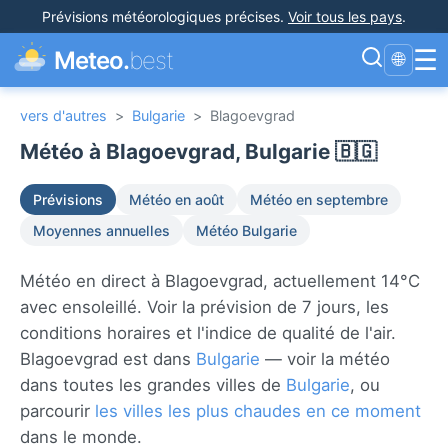
Prévisions météorologiques précises
.
Voir tous les pays
.
☰
Meteo.
best
🌐
vers d'autres
>
Bulgarie
>
Blagoevgrad
Météo à Blagoevgrad, Bulgarie 🇧🇬
Prévisions
Météo en août
Météo en septembre
Moyennes annuelles
Météo Bulgarie
Météo en direct à Blagoevgrad, actuellement 14°C
avec ensoleillé. Voir la prévision de 7 jours, les
conditions horaires et l'indice de qualité de l'air.
Blagoevgrad est dans
Bulgarie
— voir la météo
dans toutes les grandes villes de
Bulgarie
, ou
parcourir
les villes les plus chaudes en ce moment
dans le monde.