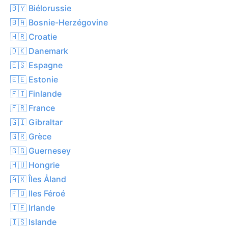
🇧🇾 Biélorussie
🇧🇦 Bosnie-Herzégovine
🇭🇷 Croatie
🇩🇰 Danemark
🇪🇸 Espagne
🇪🇪 Estonie
🇫🇮 Finlande
🇫🇷 France
🇬🇮 Gibraltar
🇬🇷 Grèce
🇬🇬 Guernesey
🇭🇺 Hongrie
🇦🇽 Îles Åland
🇫🇴 Iles Féroé
🇮🇪 Irlande
🇮🇸 Islande