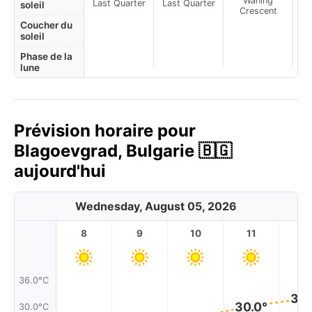
Waning
Last Quarter
Last Quarter
soleil
Crescent
Coucher du
soleil
Phase de la
lune
Prévision horaire pour
Blagoevgrad, Bulgarie 🇧🇬
aujourd'hui
Wednesday, August 05, 2026
8
9
10
11
1
36.0°C
32.
30.0°
30.0°C