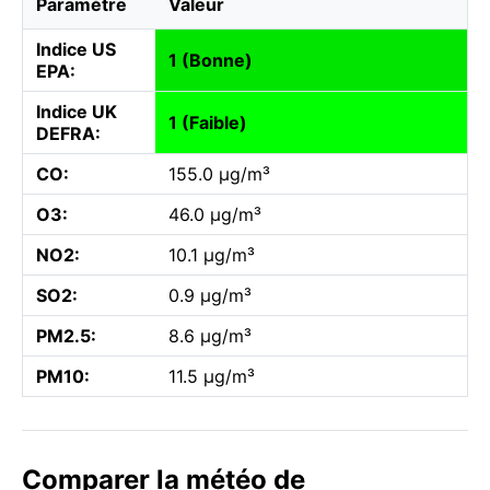
Paramètre
Valeur
Indice US
1 (Bonne)
EPA:
Indice UK
1 (Faible)
DEFRA:
CO:
155.0 µg/m³
O3:
46.0 µg/m³
NO2:
10.1 µg/m³
SO2:
0.9 µg/m³
PM2.5:
8.6 µg/m³
PM10:
11.5 µg/m³
Comparer la météo de