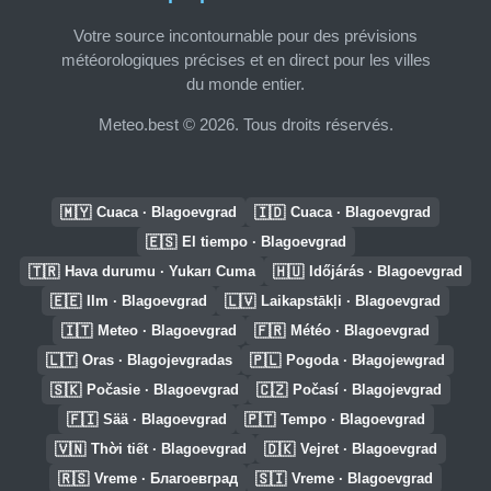
Votre source incontournable pour des prévisions
météorologiques précises et en direct pour les villes
du monde entier.
Meteo.best © 2026. Tous droits réservés.
🇲🇾
🇮🇩
Cuaca · Blagoevgrad
Cuaca · Blagoevgrad
🇪🇸
El tiempo · Blagoevgrad
🇹🇷
🇭🇺
Hava durumu · Yukarı Cuma
Időjárás · Blagoevgrad
🇪🇪
🇱🇻
Ilm · Blagoevgrad
Laikapstākļi · Blagoevgrad
🇮🇹
🇫🇷
Meteo · Blagoevgrad
Météo · Blagoevgrad
🇱🇹
🇵🇱
Oras · Blagojevgradas
Pogoda · Błagojewgrad
🇸🇰
🇨🇿
Počasie · Blagoevgrad
Počasí · Blagojevgrad
🇫🇮
🇵🇹
Sää · Blagoevgrad
Tempo · Blagoevgrad
🇻🇳
🇩🇰
Thời tiết · Blagoevgrad
Vejret · Blagoevgrad
🇷🇸
🇸🇮
Vreme · Благоевград
Vreme · Blagoevgrad