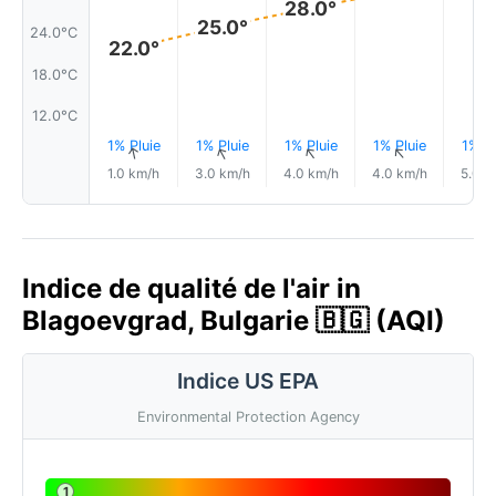
28.0°
25.0°
24.0°C
22.0°
18.0°C
12.0°C
1% Pluie
1% Pluie
1% Pluie
1% Pluie
1% Pl
↑
↑
↑
↑
1.0 km/h
3.0 km/h
4.0 km/h
4.0 km/h
5.0 k
Indice de qualité de l'air in
Blagoevgrad, Bulgarie 🇧🇬 (AQI)
Indice US EPA
Environmental Protection Agency
1