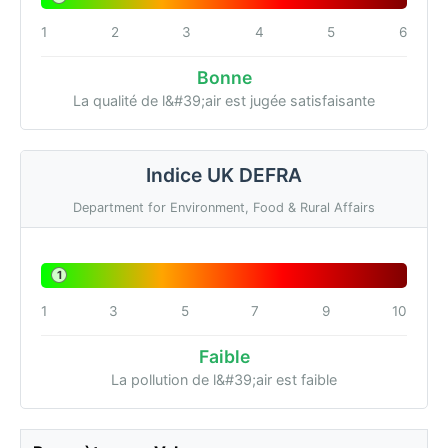
1
2
3
4
5
6
Bonne
La qualité de l&#39;air est jugée satisfaisante
Indice UK DEFRA
Department for Environment, Food & Rural Affairs
1
1
3
5
7
9
10
Faible
La pollution de l&#39;air est faible