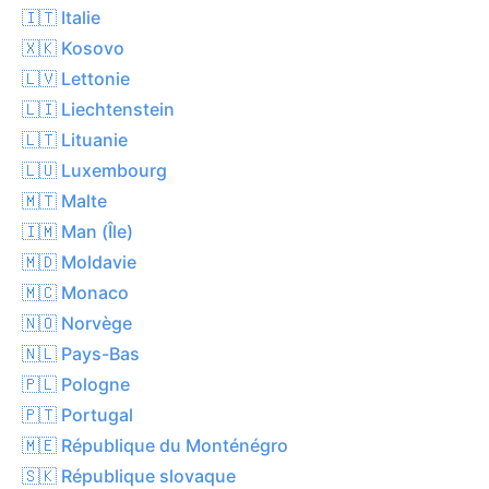
🇮🇹 Italie
🇽🇰 Kosovo
🇱🇻 Lettonie
🇱🇮 Liechtenstein
🇱🇹 Lituanie
🇱🇺 Luxembourg
🇲🇹 Malte
🇮🇲 Man (Île)
🇲🇩 Moldavie
🇲🇨 Monaco
🇳🇴 Norvège
🇳🇱 Pays-Bas
🇵🇱 Pologne
🇵🇹 Portugal
🇲🇪 République du Monténégro
🇸🇰 République slovaque