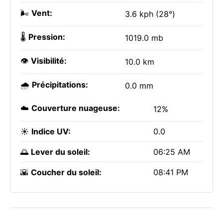
🌬️
Vent:
3.6 kph (28°)
🌡️
Pression:
1019.0 mb
👁️
Visibilité:
10.0 km
🌧️
Précipitations:
0.0 mm
☁️
Couverture nuageuse:
12%
☀️
Indice UV:
0.0
🌅
Lever du soleil:
06:25 AM
🌇
Coucher du soleil:
08:41 PM