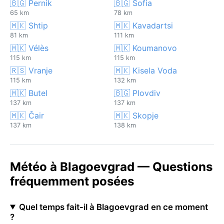
🇧🇬 Pernik
🇧🇬 Sofia
65 km
78 km
🇲🇰 Shtip
🇲🇰 Kavadartsi
81 km
111 km
🇲🇰 Vélès
🇲🇰 Koumanovo
115 km
115 km
🇷🇸 Vranje
🇲🇰 Kisela Voda
115 km
132 km
🇲🇰 Butel
🇧🇬 Plovdiv
137 km
137 km
🇲🇰 Čair
🇲🇰 Skopje
137 km
138 km
Météo à Blagoevgrad — Questions
fréquemment posées
Quel temps fait-il à Blagoevgrad en ce moment
?