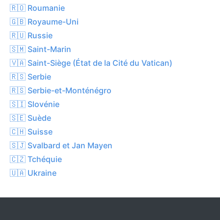
🇷🇴 Roumanie
🇬🇧 Royaume-Uni
🇷🇺 Russie
🇸🇲 Saint-Marin
🇻🇦 Saint-Siège (État de la Cité du Vatican)
🇷🇸 Serbie
🇷🇸 Serbie-et-Monténégro
🇸🇮 Slovénie
🇸🇪 Suède
🇨🇭 Suisse
🇸🇯 Svalbard et Jan Mayen
🇨🇿 Tchéquie
🇺🇦 Ukraine