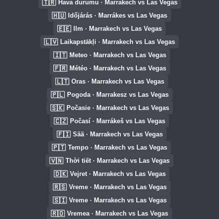
🇹🇷
Hava durumu · Marrakech vs Las Vegas
🇭🇺
Időjárás · Marrákes vs Las Vegas
🇪🇪
Ilm · Marrakech vs Las Vegas
🇱🇻
Laikapstākļi · Marrakech vs Las Vegas
🇮🇹
Meteo · Marrakech vs Las Vegas
🇫🇷
Météo · Marrakech vs Las Vegas
🇱🇹
Oras · Marrakech vs Las Vegas
🇵🇱
Pogoda · Marrakesz vs Las Vegas
🇸🇰
Počasie · Marrakech vs Las Vegas
🇨🇿
Počasí · Marrákeš vs Las Vegas
🇫🇮
Sää · Marrakech vs Las Vegas
🇵🇹
Tempo · Marrakech vs Las Vegas
🇻🇳
Thời tiết · Marrakech vs Las Vegas
🇩🇰
Vejret · Marrakech vs Las Vegas
🇷🇸
Vreme · Marrakech vs Las Vegas
🇸🇮
Vreme · Marrakech vs Las Vegas
🇷🇴
Vremea · Marrakech vs Las Vegas