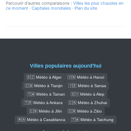
Parcourir d'autres comparaisons :
Villes les plus chaudes en
ce moment
·
Capitales mondiales
·
Plan du site
Villes populaires aujourd'hui
🇩🇿 Météo à Alger
🇻🇳 Météo à Hanoï
🇨🇳 Météo à Tianjin
🇾🇪 Météo à Sanaa
🇹🇼 Météo à Tainan
🇸🇾 Météo à Alep
🇹🇷 Météo à Ankara
🇨🇳 Météo à Zhuhai
🇨🇳 Météo à Jilin
🇨🇳 Météo à Zibo
🇲🇦 Météo à Casablanca
🇹🇼 Météo à Taichung