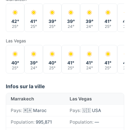
42°
41°
39°
39°
39°
41°
43
25°
25°
25°
24°
24°
25°
26°
Las Vegas
40°
39°
40°
41°
41°
41°
41°
25°
24°
25°
25°
24°
25°
25°
Infos sur la ville
Marrakech
Las Vegas
Pays:
🇲🇦 Maroc
Pays:
🇺🇸 USA
Population:
995,871
Population:
—