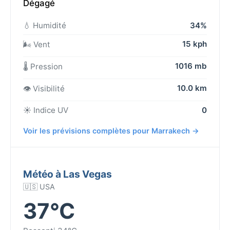
Dégagé
💧 Humidité
34%
15 kph
🌬️ Vent
1016 mb
🌡️ Pression
10.0 km
👁️ Visibilité
☀️ Indice UV
0
Voir les prévisions complètes pour Marrakech →
Météo à Las Vegas
🇺🇸 USA
37°C