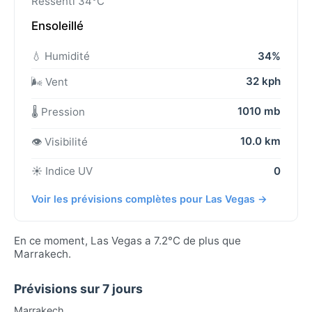
Ressenti 34°C
Ensoleillé
💧 Humidité
34%
32 kph
🌬️ Vent
1010 mb
🌡️ Pression
10.0 km
👁️ Visibilité
☀️ Indice UV
0
Voir les prévisions complètes pour Las Vegas →
En ce moment, Las Vegas a 7.2°C de plus que
Marrakech.
Prévisions sur 7 jours
Marrakech